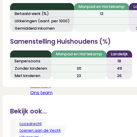
Verbouwen
Manpad en Hartekamp
L
Wil jij jouw huis renoveren? Geen probleem!
Betaald werk (%)
12
Alle diensten
Uitkeringen (aant. per 1000)
Bekijk het overzicht van alle diensten..
Gemiddeld inkomen
Samenstelling Huishoudens (%)
Over PUUR*
Manpad en Hartekamp
Landelijk
Eenpersoons
18
Zonder kinderen
30
49
Met kinderen
23
26
Over PUUR*
Wie zijn wij?
Ons team
Leer ons beter kennen..
Werken bij PUUR*
Bekijk ook...
Kom jij ons team versterken?
Onze vestigingen
Loosdrecht
De kracht van 6 vestigingen!
Loenen aan de Vecht
Beoordelingen