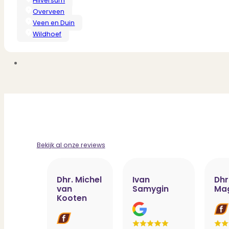
Hilversum
Dit zeggen klanten over ons
Partners
Overveen
Maak gebruik van ons netwerk
Veen en Duin
Verenigingen
Wildhoef
PUUR* is aangesloten bij...
Bekijk al onze reviews
Dhr. Michel
Ivan
Dhr
van
Samygin
Ma
Kooten