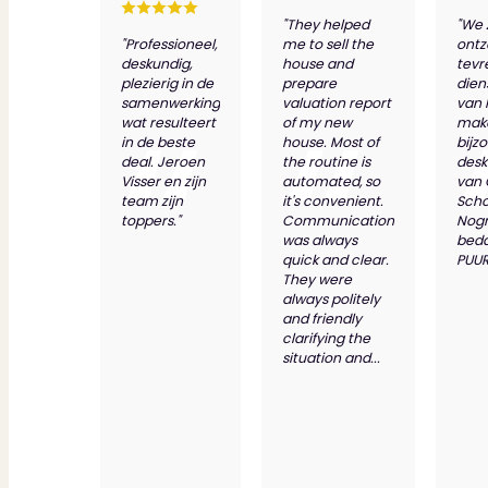
"They helped
"We 
"Professioneel,
me to sell the
ontz
deskundig,
house and
tevr
plezierig in de
prepare
dien
samenwerking
valuation report
van 
wat resulteert
of my new
make
in de beste
house. Most of
bijz
deal. Jeroen
the routine is
desk
Visser en zijn
automated, so
van
team zijn
it's convenient.
Scho
toppers."
Communication
Nog
was always
bed
quick and clear.
PUUR
They were
always politely
and friendly
clarifying the
situation and...