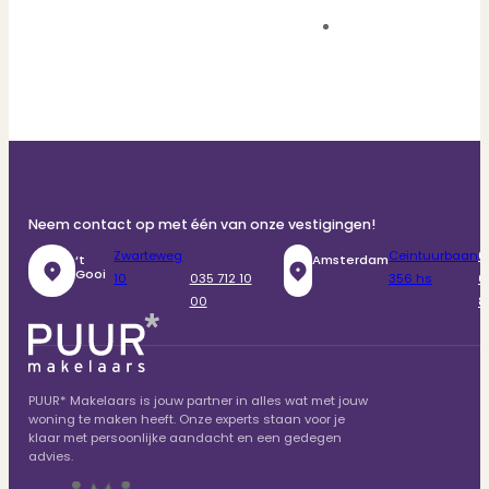
Neem contact op met één van onze vestigingen!
Zwarteweg
Ceintuurbaan
0
‘t
Amsterdam
Gooi
10
035 712 10
356 hs
6
00
8
PUUR* Makelaars is jouw partner in alles wat met jouw
woning te maken heeft. Onze experts staan voor je
klaar met persoonlijke aandacht en een gedegen
advies.