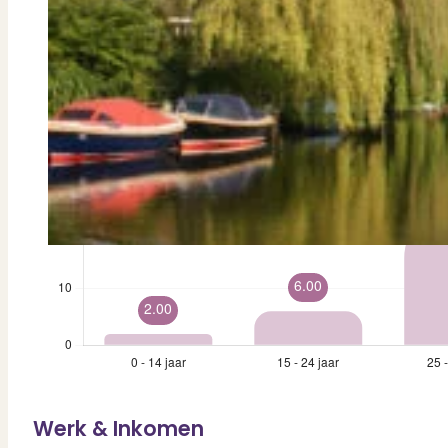
Bekijk ons huuraanbod..
Nieuwbouw projecten
De toekomst, te koop..
Diensten
Verkoop
Begeleiding naar een succesvolle verkoop
Aankoop
Samen vinden wij jouw droomwoning
Taxatie
Voldoe aan alle wettelijke eisen
Stille Verkoop
Verkoop jouw huis discreet..
Nieuwbouw verkopen
Vraagt om specialistische kennis...
Verhuren
Verhuur uw woning via ons netwerk
Verhuur & Beheer
Werk & Inkomen
Huurwoningen én beheer op maat