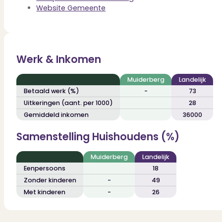
Dit zeggen klanten over ons
Website Gemeente
Partners
Maak gebruik van ons netwerk
Verenigingen
PUUR* is aangesloten bij...
Werk & Inkomen
Muiderberg
Landelijk
Betaald werk (%)
-
73
Uitkeringen (aant. per 1000)
28
Gemiddeld inkomen
36000
Samenstelling Huishoudens (%)
Muiderberg
Landelijk
Eenpersoons
18
Zonder kinderen
-
49
Met kinderen
-
26