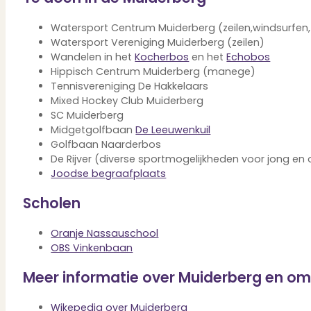
Verbouwen
Wil jij jouw huis renoveren? Geen probleem!
Watersport Centrum Muiderberg (zeilen,windsurfen, 
Alle diensten
Watersport Vereniging Muiderberg (zeilen)
Bekijk het overzicht van alle diensten..
Wandelen in het
Kocherbos
en het
Echobos
Hippisch Centrum Muiderberg (manege)
Tennisvereniging De Hakkelaars
Mixed Hockey Club Muiderberg
Over PUUR*
SC Muiderberg
Midgetgolfbaan
De Leeuwenkuil
Golfbaan Naarderbos
De Rijver (diverse sportmogelijkheden voor jong en
Joodse begraafplaats
Over PUUR*
Wie zijn wij?
Scholen
Ons team
Leer ons beter kennen..
Oranje Nassauschool
Werken bij PUUR*
OBS Vinkenbaan
Kom jij ons team versterken?
Onze vestigingen
Meer informatie over Muiderberg en o
De kracht van 6 vestigingen!
Beoordelingen
Wikepedia over Muiderberg