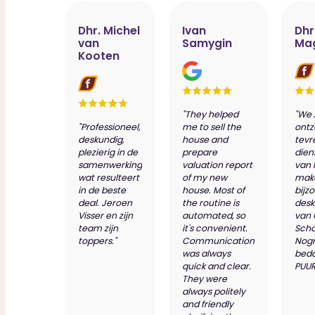
Dhr. Michel
Ivan
Dhr
van
Samygin
Ma
Kooten
"They helped
"We 
"Professioneel,
me to sell the
ontz
deskundig,
house and
tevr
plezierig in de
prepare
dien
samenwerking
valuation report
van 
wat resulteert
of my new
make
in de beste
house. Most of
bijz
deal. Jeroen
the routine is
desk
Visser en zijn
automated, so
van
team zijn
it's convenient.
Scho
toppers."
Communication
Nog
was always
bed
quick and clear.
PUUR
They were
always politely
and friendly