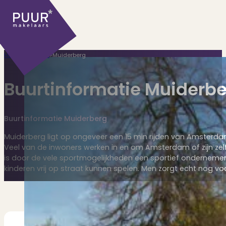
Home
>
Plaatsen
>
Muiderberg
Buurtinformatie Muiderb
Buurtinformatie Muiderberg
Ons aanbod
Muiderberg ligt op ongeveer een 15 min rijden van Amsterda
Veel van de inwoners werken in en om Amsterdam of zijn ze
is door de vele sportmogelijkheden een sportief ondernemen
kinderen vrij op straat kunnen spelen. Men zorgt echt nog voo
Huidige aanbod
Ontdek onze woningen..
Recentelijk verkocht
Net te laat? Kijk mee..
Huurwoningen