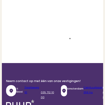
Neem contact op met één van onze vestigingen!
Zwarteweg
Ceintuurbaan
0
‘t
Amsterdam
Gooi
10
035 712 10
356 hs
6
00
8