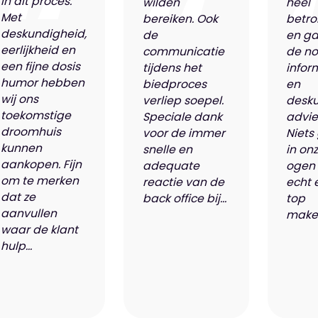
in dit proces.
wilden
heel
Met
bereiken. Ook
betro
deskundigheid,
de
en ga
eerlijkheid en
communicatie
de n
een fijne dosis
tijdens het
infor
humor hebben
biedproces
en
wij ons
verliep soepel.
desk
toekomstige
Speciale dank
advie
droomhuis
voor de immer
Niets
kunnen
snelle en
in on
aankopen. Fijn
adequate
ogen 
om te merken
reactie van de
echt 
dat ze
back office bij...
top
aanvullen
makel
waar de klant
hulp...