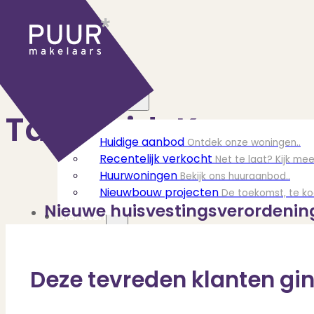
Ons aanbod
Tag:
Zuid-Kennem
Huidige aanbod
Ontdek onze woningen..
Recentelijk verkocht
Net te laat? Kijk mee
Huurwoningen
Bekijk ons huuraanbod..
Nieuwbouw projecten
De toekomst, te ko
Nieuwe huisvestingsverordenin
Diensten
20-07-2024
Verkoop
Begeleiding naar een succesvolle
Recentelijk is een nieuwe huisvestingsverordeni
Deze tevreden klanten gin
Aankoop
Samen vinden wij jouw droomwon
Taxatie
Voldoe aan alle wettelijke eisen
Stille Verkoop
Verkoop jouw huis discreet..