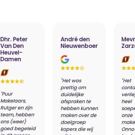
Dhr. Peter
André den
Mevr
Van Den
Nieuwenboer
Zarz
Heuvel-
Damen
"Het was
"Het
prettig om
conta
"Puur
duidelijke
verli
Makelaars,
afspraken te
heel
Rutger en zijn
hebben kunnen
soepe
team, hebben
maken over de
onze
ons (weer)
doelgroep
make
goed begeleid
kopers die wij
Onno