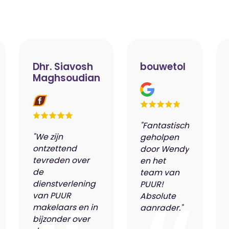
ische kennis...
rk
r op maat
en probleem!
iensten..
Dhr. Siavosh
bouwetol
Maghsoudian
"Fantastisch
"We zijn
geholpen
ken?
ontzettend
door Wendy
ngen!
tevreden over
en het
s
de
team van
dienstverlening
PUUR!
van PUUR
Absolute
makelaars en in
aanrader."
bijzonder over