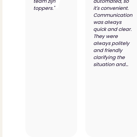
team zijn
automated, so
Contact
Bekijk Vestigingen
toppers."
it's convenient.
Communication
was always
quick and clear.
They were
always politely
and friendly
clarifying the
situation and...