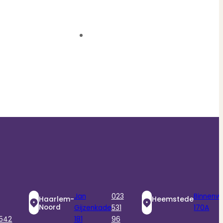
Jan
023
Binnenw
Haarlem-
Heemstede
Noord
Gijzenkade
531
170A
 542
181
96