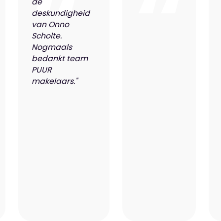
de
deskundigheid
van Onno
Scholte.
Nogmaals
bedankt team
PUUR
makelaars."