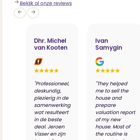
Bekijk al onze reviews
Nieuwbouw verkopen
Vraagt om specialist
Verhuren
Verhuur uw woning via ons netwe
Verhuur & Beheer
Huurwoningen én behee
Verbouwen
Wil jij jouw huis renoveren? Ge
Alle diensten
Bekijk het overzicht van alle d
Dhr. Michel
Ivan
Blog
van Kooten
Samygin
Over PUUR*
Over PUUR*
Wie zijn wij?
Ons team
Leer ons beter kennen..
"Professioneel,
"They helped
Werken bij PUUR*
Kom jij ons team verster
deskundig,
me to sell the
Onze vestigingen
De kracht van 6 vestigi
plezierig in de
house and
Beoordelingen
Dit zeggen klanten over on
samenwerking
prepare
Partners
Maak gebruik van ons netwerk
wat resulteert
valuation report
Verenigingen
PUUR* is aangesloten bij...
in de beste
of my new
Werken bij PUUR*
deal. Jeroen
house. Most of
Visser en zijn
the routine is