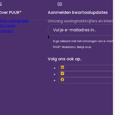
2
00
Over PUUR*
Aanmelden kwartaalupdates
Onze vestigingen
Ontvang woningmarktcijfers en interne
Ons team
Section
Contact
Ik ga akkoord met het ontvangen van e-mails
PUUR* Makelaars. Bekijk onze
Volg ons ook op..