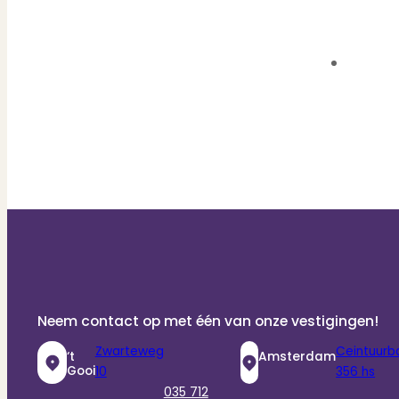
Neem contact op met één van onze vestigingen!
Zwarteweg
Ceintuurb
‘t
Amsterdam
Gooi
10
356 hs
035 712