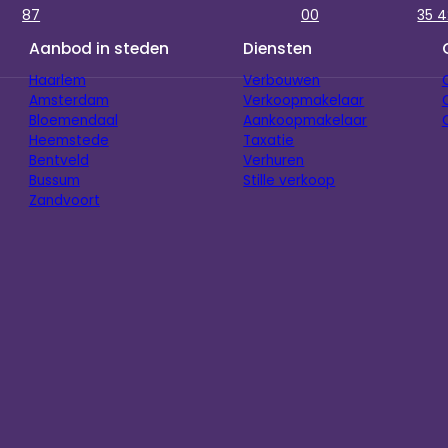
87
00
35 4
Aanbod in steden
Diensten
Haarlem
Verbouwen
Amsterdam
Verkoopmakelaar
Bloemendaal
Aankoopmakelaar
Heemstede
Taxatie
Bentveld
Verhuren
Bussum
Stille verkoop
Zandvoort