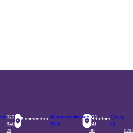
aan
020
Bloemendaalseweg
023
Zijlweg
Bloemendaal
Haarlem
640
123-B
541
36
23
09
023