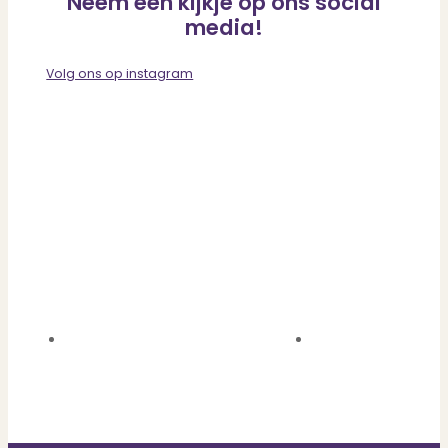
Neem een kijkje op ons social
media!
Volg ons op instagram