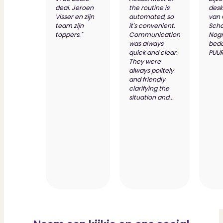
deal. Jeroen
the routine is
desk
Visser en zijn
automated, so
van
team zijn
it's convenient.
Scho
toppers."
Communication
Nog
was always
bed
quick and clear.
PUUR
They were
always politely
and friendly
clarifying the
situation and...