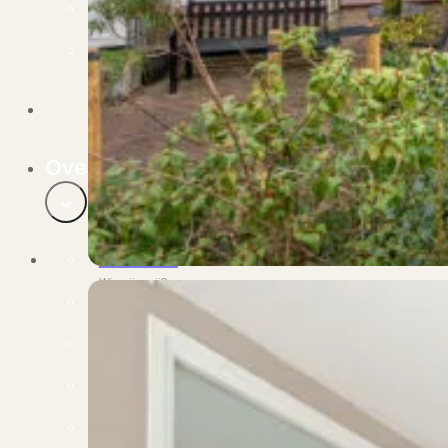
Verbouwen
Wil jij jouw huis renoveren? Geen probleem!
Alle diensten
Bekijk het overzicht van alle diensten..
Over PUUR*
Over PUUR*
Wie zijn wij?
Ons team
Leer ons beter kennen..
Werken bij PUUR*
Kom jij ons team versterken?
Onze vestigingen
De kracht van 6 vestigingen!
Beoordelingen