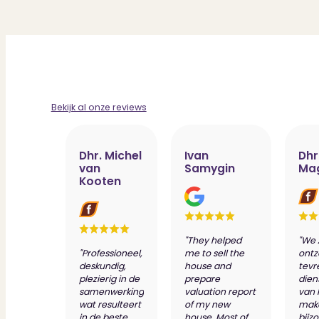
Bekijk al onze reviews
Dhr. Michel
Ivan
Dhr
van
Samygin
Ma
Kooten
"They helped
"We 
"Professioneel,
me to sell the
ontz
deskundig,
house and
tevr
plezierig in de
prepare
dien
samenwerking
valuation report
van 
wat resulteert
of my new
make
in de beste
house. Most of
bijz