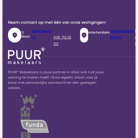
Neem contact op met één van onze vestigingen!
Zwarteweg
Ceintuurbaan
0
‘t
Amsterdam
Gooi
10
035 712 10
356 hs
6
00
8
PUUR* Makelaars is jouw partner in alles wat met jouw
woning te maken heeft. Onze experts staan voor je
klaar met persoonlijke aandacht en een gedegen
advies.