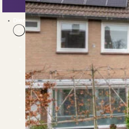
Bekijk ons huuraanbod..
Nieuwbouw projecten
De toekomst, te koop..
Diensten
Verkoop
Begeleiding naar een succesvolle verkoop
Aankoop
Samen vinden wij jouw droomwoning
Taxatie
Voldoe aan alle wettelijke eisen
Stille Verkoop
Verkoop jouw huis discreet..
Nieuwbouw verkopen
Vraagt om specialistische kennis...
Verhuren
Verhuur uw woning via ons netwerk
Verhuur & Beheer
Huurwoningen én beheer op maat