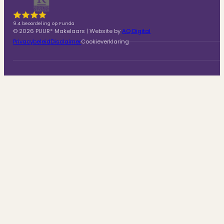
9.4 beoordeling op Funda
© 2026 PUUR* Makelaars | Website by
AQ Digital
Privacybeleid
Disclaimer
Cookieverklaring