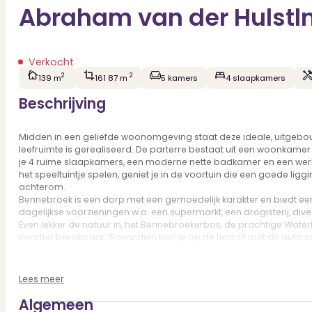
Abraham van der Hulstl
Verkocht
2
2
139 m
161 87 m
5 kamers
4 slaapkamers
Beschrijving
Midden in een geliefde woonomgeving staat deze ideale, uitgebo
leefruimte is gerealiseerd. De parterre bestaat uit een woonkamer 
je 4 ruime slaapkamers, een moderne nette badkamer en een werk-/
het speeltuintje spelen, geniet je in de voortuin die een goede li
achterom.
Bennebroek is een dorp met een gemoedelijk karakter en biedt een 
dagelijkse voorzieningen w.o. een supermarkt, een drogisterij, dive
Even lekker de natuur in, het Bennebroekerbos, de prachtige Wat
kwartier bereikbaar. Bovendien ben je op de fiets of met de auto 
voor woon-werkverkeer is dit een fijne plek om te wonen, zo heb 
Dit alles maakt Bennebroek aantrekkelijk voor gezinnen, natuurlie
Lees meer
Indeling:
Parterre: entree, ruime hal voorzien van net toilet met fontein, 
Algemeen
trap naar…