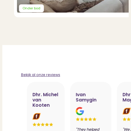
Onder bod
Bekijk al onze reviews
Dhr. Michel
Ivan
Dhr
van
Samygin
Ma
Kooten
"They helped
"We 