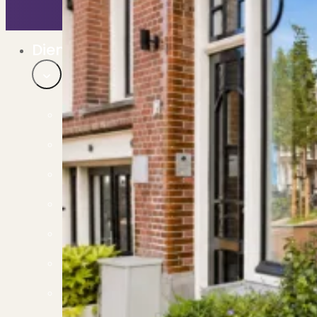
Bekijk ons huuraanbod..
Nieuwbouw projecten
De toekomst, te koop..
Diensten
Verkoop
Begeleiding naar een succesvolle verkoop
Aankoop
Samen vinden wij jouw droomwoning
Taxatie
Voldoe aan alle wettelijke eisen
Stille Verkoop
Verkoop jouw huis discreet..
Nieuwbouw verkopen
Vraagt om specialistische kennis...
Verhuren
Verhuur uw woning via ons netwerk
Verhuur & Beheer
Huurwoningen én beheer op maat