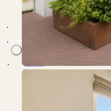
Verbouwen
Wil jij jouw huis renoveren? Geen probleem!
Alle diensten
Bekijk het overzicht van alle diensten..
Over PUUR*
Over PUUR*
Wie zijn wij?
Ons team
Leer ons beter kennen..
Werken bij PUUR*
Kom jij ons team versterken?
Onze vestigingen
De kracht van 6 vestigingen!
Beoordelingen