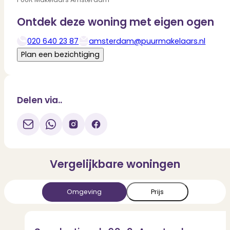
Ontdek deze woning met eigen ogen
020 640 23 87
amsterdam@puurmakelaars.nl
Deel via WhatsApp
Download
Plan een bezichtiging
Delen via..
Vergelijkbare woningen
Omgeving
Prijs