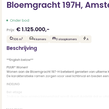
Bloemgracht 197H, Ams
Onder bod
€ 1.125.000,-
Prijs:
2
106 m
4 kamers
3 slaapkamers
A
Beschrijving
**English below**
PUUR* Wonen!
Wonen aan de Bloemgracht 197-H betekent genieten van ultieme lu
De karakteristieke ramen zorgen voor veel lichtinval en bieden e
INDELING
Bel-etage
Zodra je deze woning binnenstapt wordt direct duidelijk dat er uit
gesitueerd.
De woonkeuken is uitgerust met uitsluitend luxe (inbouw)-apparat