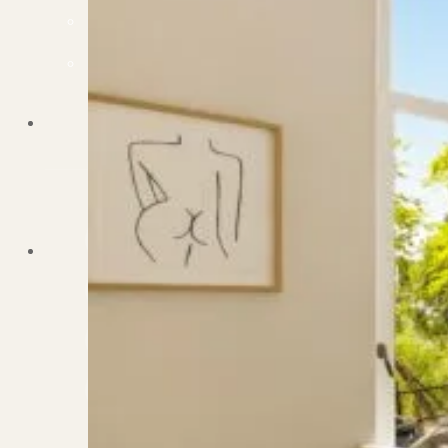
Dit zeggen klanten over ons
Partners
Maak gebruik van ons netwerk
Verenigingen
PUUR* is aangesloten bij...