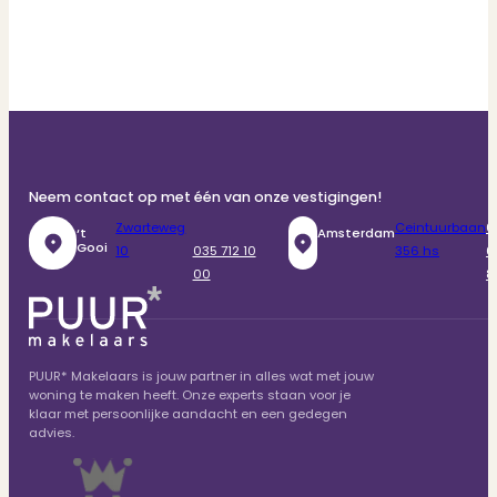
Neem contact op met één van onze vestigingen!
Zwarteweg
Ceintuurbaan
0
‘t
Amsterdam
Gooi
10
035 712 10
356 hs
6
00
8
PUUR* Makelaars is jouw partner in alles wat met jouw
woning te maken heeft. Onze experts staan voor je
klaar met persoonlijke aandacht en een gedegen
advies.