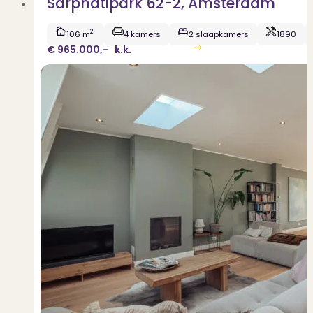
Sarphatipark 62-2, Amsterdam
2
106 m
4 kamers
2 slaapkamers
1890
€ 965.000,-
k.k.
Bekijk woning