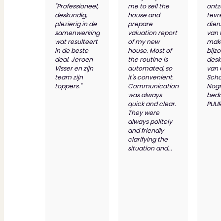
"Professioneel,
me to sell the
ontz
deskundig,
house and
tevr
plezierig in de
prepare
dien
samenwerking
valuation report
van 
wat resulteert
of my new
make
in de beste
house. Most of
bijz
deal. Jeroen
the routine is
desk
Visser en zijn
automated, so
van
team zijn
it's convenient.
Scho
toppers."
Communication
Nog
was always
bed
quick and clear.
PUUR
They were
always politely
and friendly
clarifying the
situation and...