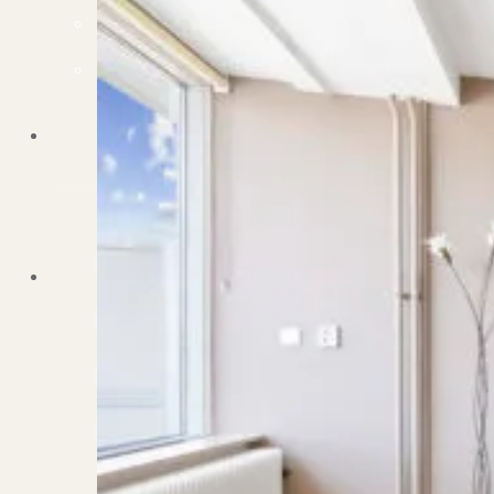
Dit zeggen klanten over ons
Partners
Maak gebruik van ons netwerk
Verenigingen
PUUR* is aangesloten bij...