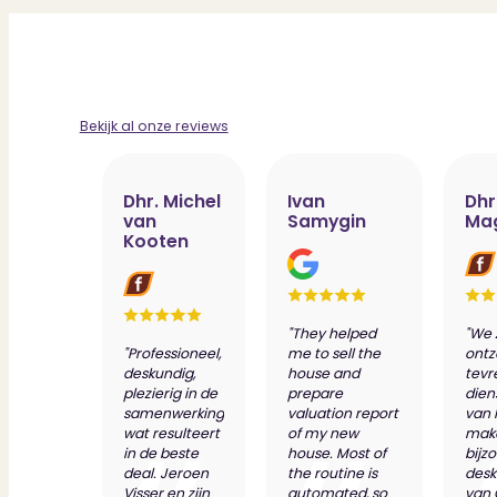
Bekijk al onze reviews
Dhr. Michel
Ivan
Dhr
van
Samygin
Ma
Kooten
"They helped
"We 
"Professioneel,
me to sell the
ontz
deskundig,
house and
tevr
plezierig in de
prepare
dien
samenwerking
valuation report
van 
wat resulteert
of my new
make
in de beste
house. Most of
bijz
deal. Jeroen
the routine is
desk
Visser en zijn
automated, so
van