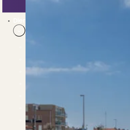
Bekijk ons huuraanbod..
Nieuwbouw projecten
De toekomst, te koop..
Diensten
Verkoop
Begeleiding naar een succesvolle verkoop
Aankoop
Samen vinden wij jouw droomwoning
Taxatie
Voldoe aan alle wettelijke eisen
Stille Verkoop
Verkoop jouw huis discreet..
Nieuwbouw verkopen
Vraagt om specialistische kennis...
Verhuren
Verhuur uw woning via ons netwerk
Verhuur & Beheer
Huurwoningen én beheer op maat