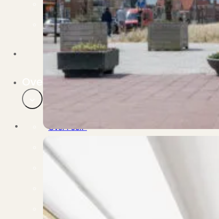
Verbouwen
Wil jij jouw huis renoveren? Geen probleem!
Alle diensten
Bekijk het overzicht van alle diensten..
Over PUUR*
Over PUUR*
Wie zijn wij?
Ons team
Leer ons beter kennen..
Werken bij PUUR*
Kom jij ons team versterken?
Onze vestigingen
De kracht van 6 vestigingen!
Beoordelingen