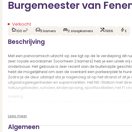
Burgemeester van Fenem
Verkocht
2
100 m
3 kamers
2 slaapkamers
1966
E
Beschrijving
Met een panoramisch uitzicht op zee ligt op de 1e verdieping dit 
zeer royale woonkamer (voorheen 2 kamers) heb je een uniek vrij 
onderbouw. Het gebouw is zeer recent aan de buitenzijde geschild
hebt de mogelijkheid om aan de overkant een parkeerplek te hure
Zodra je de deur uitstapt sta je nagenoeg al op het strand of zit j
uitgaansgelegenheden en supermarkten. Het NS-Station met dire
natuurgebieden, scholen, kinderopvang, sportfaciliteiten, het F1 cir
Indeling:
Parterre: entree, hal met brievenbussen, bellentableau met videofoo
1e Verdieping: entree appartement, hal met garderobenis, zeer r
diverse inbouwapparatuur, inpandige berging met wasmachine/dro
Lees meer
achterzijde, 2e slaapkamer met laminaatvloer en deur naar balk
Algemeen
Bijzonderheden: