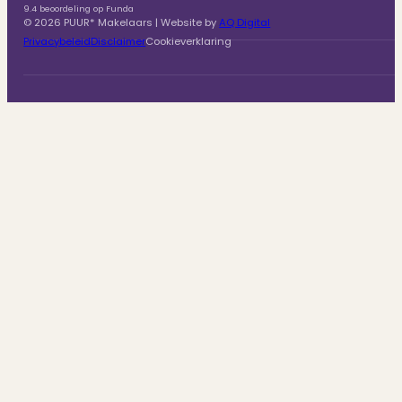
9.4 beoordeling op Funda
© 2026 PUUR* Makelaars | Website by
AQ Digital
Privacybeleid
Disclaimer
Cookieverklaring