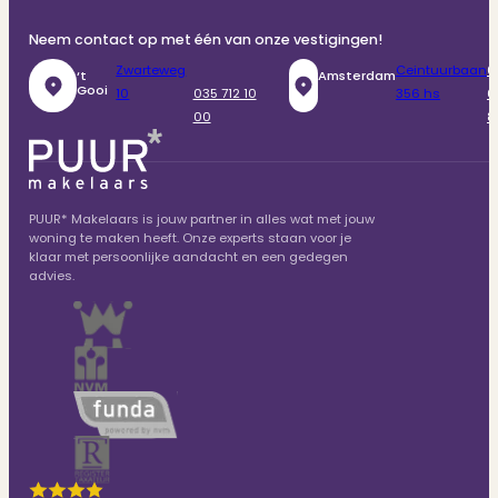
Neem contact op met één van onze vestigingen!
Zwarteweg
Ceintuurbaan
0
‘t
Amsterdam
Gooi
10
035 712 10
356 hs
6
00
8
PUUR* Makelaars is jouw partner in alles wat met jouw
woning te maken heeft. Onze experts staan voor je
klaar met persoonlijke aandacht en een gedegen
advies.