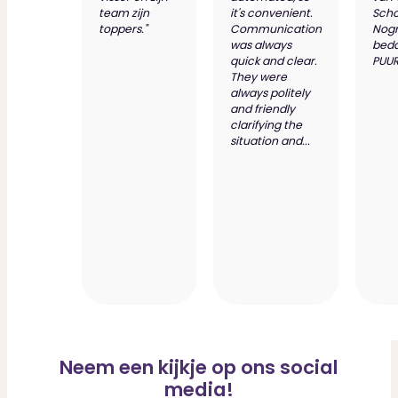
team zijn
it's convenient.
Scho
toppers."
Communication
Nog
was always
bed
quick and clear.
PUUR
They were
always politely
and friendly
clarifying the
situation and...
Neem een kijkje op ons social
media!