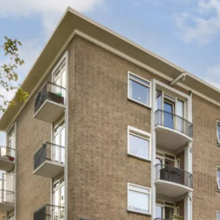
ische kennis...
rk
r op maat
en probleem!
iensten..
ken?
ngen!
s