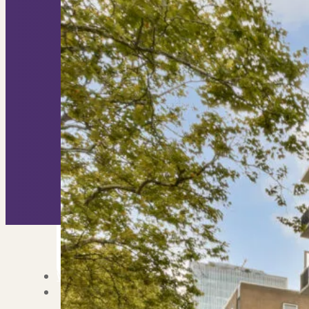
Nieuwbouw verkopen
Vraagt om specialist
Verhuren
Verhuur uw woning via ons netwe
Verhuur & Beheer
Huurwoningen én behee
Verbouwen
Wil jij jouw huis renoveren? Ge
Alle diensten
Bekijk het overzicht van alle d
Blog
Over PUUR*
Over PUUR*
Wie zijn wij?
Ons team
Leer ons beter kennen..
Werken bij PUUR*
Kom jij ons team verster
Onze vestigingen
De kracht van 6 vestigi
Beoordelingen
Dit zeggen klanten over on
Partners
Maak gebruik van ons netwerk
Verenigingen
PUUR* is aangesloten bij...
Werken bij PUUR*