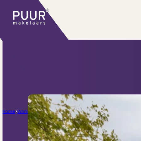
Ons aanbod
Huidige aanbod
Ontdek onze woningen..
Recentelijk verkocht
Net te laat? Kijk mee
Huurwoningen
Bekijk ons huuraanbod..
Nieuwbouw projecten
De toekomst, te ko
Diensten
Home
>
Woningen
>
Catharina van Rennesstraat 1-2, Amsterdam
Verkoop
Begeleiding naar een succesvolle
Aankoop
Samen vinden wij jouw droomwon
Taxatie
Voldoe aan alle wettelijke eisen
Stille Verkoop
Verkoop jouw huis discreet..