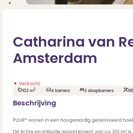
Catharina van Re
Amsterdam
Verkocht
2
103 m
4 kamers
3 slaapkamers
19
Beschrijving
PUUR* wonen in een hoogwaardig gerenoveerd hoeka
Dit lichte en stijlvolle appartement van ca. 103 m²