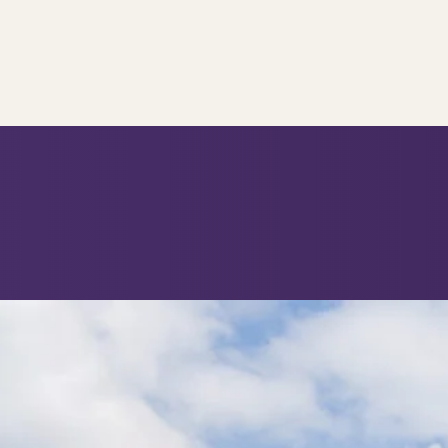
..
op..
 verkoop
ing