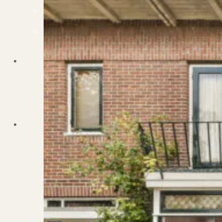
Dit zeggen klanten over ons
Partners
Maak gebruik van ons netwerk
Verenigingen
PUUR* is aangesloten bij...