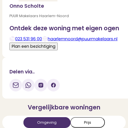
Onno Scholte
PUUR Makelaars Haarlem-Noord
Ontdek deze woning met eigen ogen
023 531 96 00
haarlemnoord@puurmakelaars.nl
Deel via WhatsApp
Download
Plan een bezichtiging
Delen via..
Vergelijkbare woningen
Omgeving
Prijs