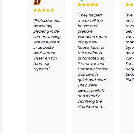
"They helped
"We 
"Professioneel,
me to sell the
ontz
deskundig,
house and
tevr
plezierig in de
prepare
dien
samenwerking
valuation report
van 
wat resulteert
of my new
make
in de beste
house. Most of
bijz
deal. Jeroen
the routine is
desk
Visser en zijn
automated, so
van
team zijn
it's convenient.
Scho
toppers."
Communication
Nog
was always
bed
quick and clear.
PUUR
They were
always politely
and friendly
clarifying the
situation and...