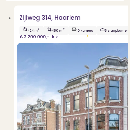
Zijlweg 314, Haarlem
2
2
424 m
480 m
10 kamers
5 slaapkamers
€ 2.200.000,-
k.k.
Bekijk woning