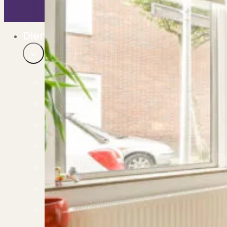
Bekijk ons huuraanbod..
Nieuwbouw projecten
De toekomst, te koop..
Diensten
Verkoop
Begeleiding naar een succesvolle verkoop
Aankoop
Samen vinden wij jouw droomwoning
Taxatie
Voldoe aan alle wettelijke eisen
Stille Verkoop
Verkoop jouw huis discreet..
Nieuwbouw verkopen
Vraagt om specialistische kennis...
Verhuren
Verhuur uw woning via ons netwerk
Verhuur & Beheer
Huurwoningen én beheer op maat