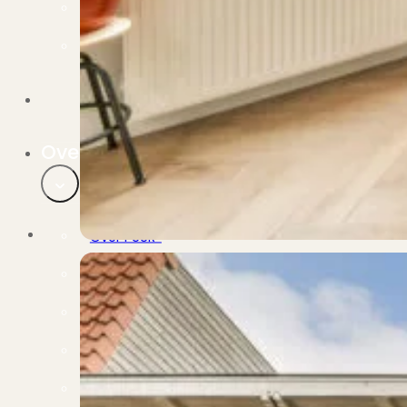
Verbouwen
Wil jij jouw huis renoveren? Geen probleem!
Alle diensten
Bekijk het overzicht van alle diensten..
Over PUUR*
Over PUUR*
Wie zijn wij?
Ons team
Leer ons beter kennen..
Werken bij PUUR*
Kom jij ons team versterken?
Onze vestigingen
De kracht van 6 vestigingen!
Beoordelingen