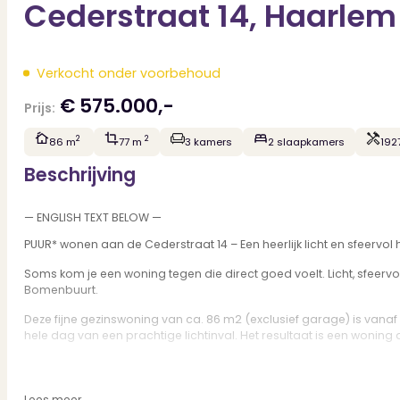
Cederstraat 14, Haarlem
Verkocht onder voorbehoud
€ 575.000,-
Prijs:
2
2
86 m
77 m
3 kamers
2 slaapkamers
192
Beschrijving
— ENGLISH TEXT BELOW —
PUUR* wonen aan de Cederstraat 14 – Een heerlijk licht en sfeervo
Soms kom je een woning tegen die direct goed voelt. Licht, sfeer
Bomenbuurt.
Deze fijne gezinswoning van ca. 86 m2 (exclusief garage) is vana
hele dag van een prachtige lichtinval. Het resultaat is een woning d
De begane grond beschikt over een gezellige en lichte leefruimte
Op de verdieping bevinden zich twee ruime slaapkamers (met een k
Lees meer