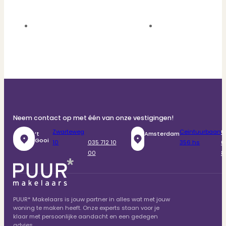
Neem contact op met één van onze vestigingen!
Zwarteweg
Ceintuurbaan
0
‘t
Amsterdam
Gooi
10
035 712 10
356 hs
6
00
8
PUUR* Makelaars is jouw partner in alles wat met jouw
woning te maken heeft. Onze experts staan voor je
klaar met persoonlijke aandacht en een gedegen
advies.