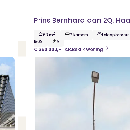
Prins Bernhardlaan 2Q, Ha
2
63 m
2 kamers
1 slaapkamers
1969
A
€ 360.000,-
k.k.
Bekijk woning