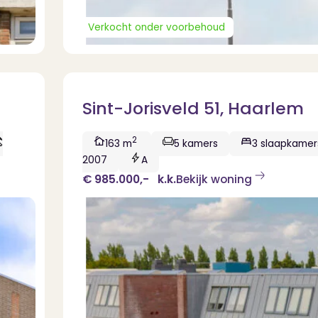
Verkocht onder voorbehoud
Sint-Jorisveld 51, Haarlem
2
163 m
5 kamers
3 slaapkamer
2007
A
€ 985.000,-
k.k.
Bekijk woning