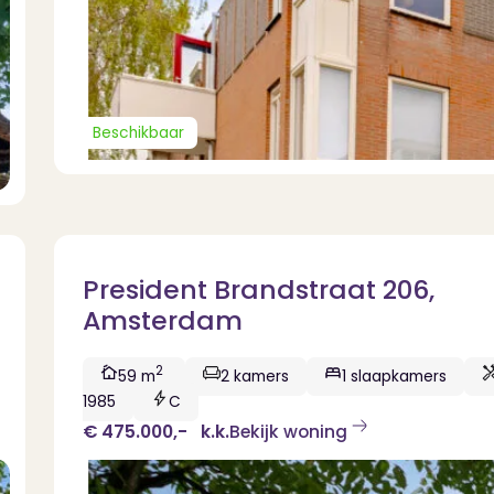
Beschikbaar
President Brandstraat 206,
Amsterdam
2
59 m
2 kamers
1 slaapkamers
1985
C
€ 475.000,-
k.k.
Bekijk woning