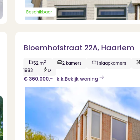
Beschikbaar
Bloemhofstraat 22A, Haarlem
2
52 m
2 kamers
1 slaapkamers
1983
D
€ 360.000,-
k.k.
Bekijk woning