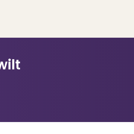
wilt
..
op..
 verkoop
ing