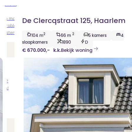
ische kennis...
rk
De Clercqstraat 125, Haarlem
r op maat
en probleem!
iensten..
2
2
104 m
66 m
5 kamers
4
slaapkamers
1890
D
€ 670.000,-
k.k.
Bekijk woning
ken?
ngen!
s