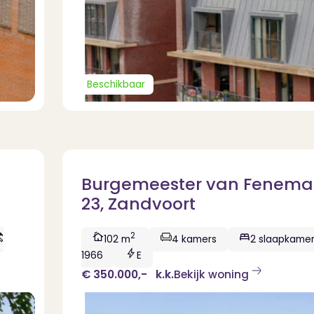
Beschikbaar
Burgemeester van Fenema
23, Zandvoort
2
102 m
4 kamers
2 slaapkame
1966
E
€ 350.000,-
k.k.
Bekijk woning