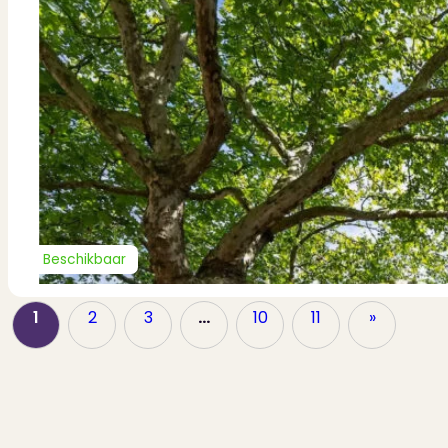
Beschikbaar
1
2
3
…
10
11
»