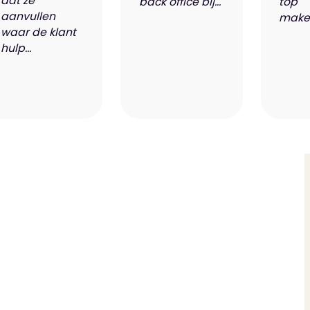
dat ze
back office bij...
top
aanvullen
makel
waar de klant
hulp...