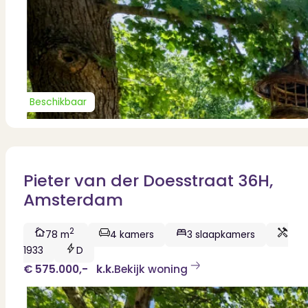
Beschikbaar
Pieter van der Doesstraat 36H,
Amsterdam
2
78 m
4 kamers
3 slaapkamers
1933
D
€ 575.000,-
k.k.
Bekijk woning