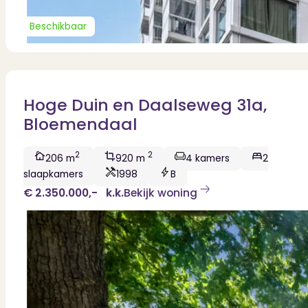
Contact
Bekijk Vestigingen
Beschikbaar
Hoge Duin en Daalseweg 31a,
Bloemendaal
2
2
206 m
920 m
4 kamers
2
slaapkamers
1998
B
€ 2.350.000,-
k.k.
Bekijk woning