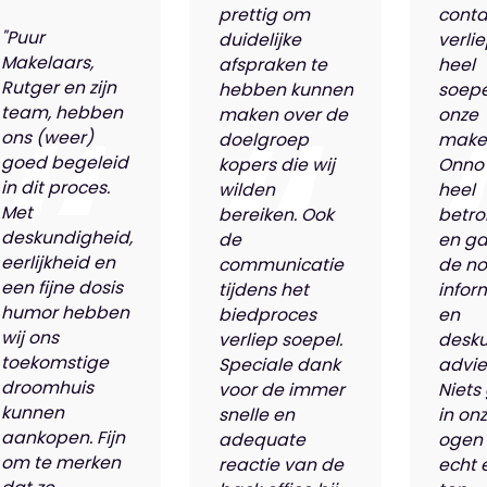
prettig om
conta
"Puur
duidelijke
verli
Makelaars,
afspraken te
heel
Rutger en zijn
hebben kunnen
soepe
team, hebben
maken over de
onze
ons (weer)
doelgroep
make
goed begeleid
kopers die wij
Onno
in dit proces.
wilden
heel
Met
bereiken. Ook
betro
deskundigheid,
de
en ga
eerlijkheid en
communicatie
de n
een fijne dosis
tijdens het
infor
humor hebben
biedproces
en
wij ons
verliep soepel.
desk
toekomstige
Speciale dank
advie
droomhuis
voor de immer
Niets
kunnen
snelle en
in on
aankopen. Fijn
adequate
ogen 
om te merken
reactie van de
echt 