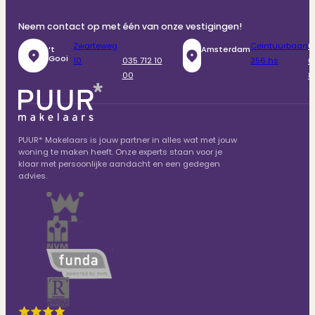
Neem contact op met één van onze vestigingen!
Zwarteweg
Ceintuurbaan
0
‘t
Amsterdam
Gooi
10
035 712 10
356 hs
6
00
8
PUUR* Makelaars is jouw partner in alles wat met jouw
woning te maken heeft. Onze experts staan voor je
klaar met persoonlijke aandacht en een gedegen
advies.