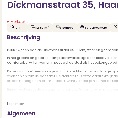
Dickmansstraat 35, Haa
Verkocht
2
2
101 m
112 87 m
5 kamers
3 slaapkamers
Beschrijving
PUUR* wonen aan de Dickmansstraat 35 – Licht, sfeer en gezinscom
In het groene en geliefde Ramplaankwartier ligt deze sfeervolle en
comfortabel willen wonen met zowel de stad als het buitengebied
De woning heeft een zonnige voor- én achtertuin, waardoor je op el
vrienden en familie aan tafel. De achtertuin is extra aantrekkelijk
én een handige achterom – ideaal, want zo hoef je niet met de fiets
Binnen valt direct de prettige lichtinval op. De ruime living met 
plek voor de wasapparatuur – praktisch en comfortabel.
Op de eerste verdieping bevinden zich twee slaapkamers, de badka
Lees meer
werkplek – perfect voor thuiswerken of extra comfort.
Algemeen
De woning is gebouwd rond 1934 en ademt sfeer dankzij de charmante