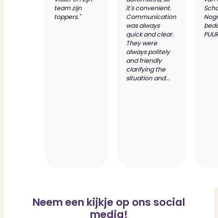
team zijn
it's convenient.
Scho
toppers."
Communication
Nog
was always
bed
quick and clear.
PUUR
They were
always politely
and friendly
clarifying the
situation and...
Neem een kijkje op ons social
media!