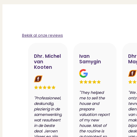
Bekijk al onze reviews
Dhr. Michel
Ivan
Dhr
van
Samygin
Ma
Kooten
"They helped
"We 
"Professioneel,
me to sell the
ontz
deskundig,
house and
tevr
plezierig in de
prepare
dien
samenwerking
valuation report
van 
wat resulteert
of my new
make
in de beste
house. Most of
bijz
deal. Jeroen
the routine is
desk
Visser en zijn
automated, so
van