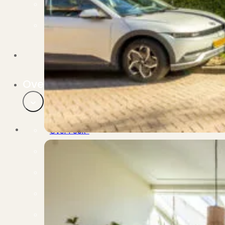
Verbouwen
Wil jij jouw huis renoveren? Geen probleem!
Alle diensten
Bekijk het overzicht van alle diensten..
Over PUUR*
Over PUUR*
Wie zijn wij?
Ons team
Leer ons beter kennen..
Werken bij PUUR*
Kom jij ons team versterken?
Onze vestigingen
De kracht van 6 vestigingen!
Beoordelingen