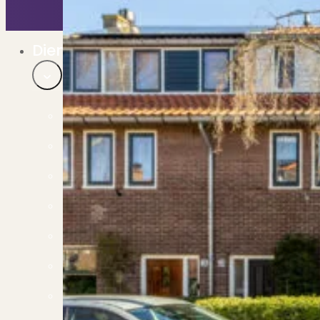
Bekijk ons huuraanbod..
Nieuwbouw projecten
De toekomst, te koop..
Diensten
Verkoop
Begeleiding naar een succesvolle verkoop
Aankoop
Samen vinden wij jouw droomwoning
Taxatie
Voldoe aan alle wettelijke eisen
Stille Verkoop
Verkoop jouw huis discreet..
Nieuwbouw verkopen
Vraagt om specialistische kennis...
Verhuren
Verhuur uw woning via ons netwerk
Verhuur & Beheer
Huurwoningen én beheer op maat