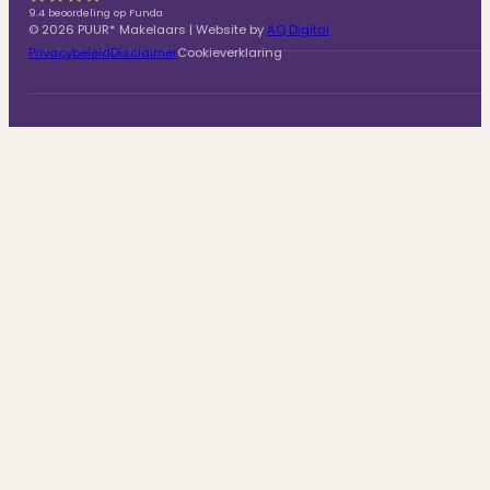
9.4 beoordeling op Funda
© 2026 PUUR* Makelaars | Website by
AQ Digital
Privacybeleid
Disclaimer
Cookieverklaring