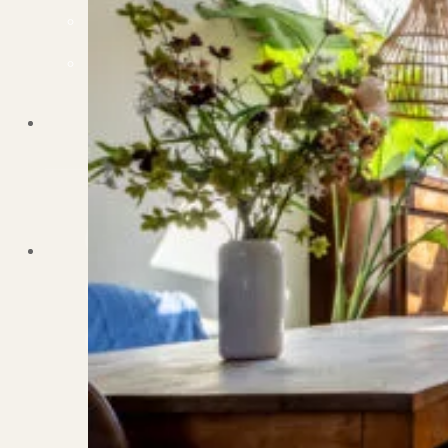
Dit zeggen klanten over ons
Partners
Maak gebruik van ons netwerk
Verenigingen
PUUR* is aangesloten bij...