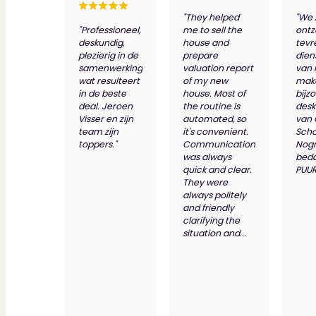
"They helped
"We 
"Professioneel,
me to sell the
ontz
deskundig,
house and
tevr
plezierig in de
prepare
dien
samenwerking
valuation report
van 
wat resulteert
of my new
make
in de beste
house. Most of
bijz
deal. Jeroen
the routine is
desk
Visser en zijn
automated, so
van
team zijn
it's convenient.
Scho
toppers."
Communication
Nog
was always
bed
quick and clear.
PUUR
They were
always politely
and friendly
clarifying the
situation and...