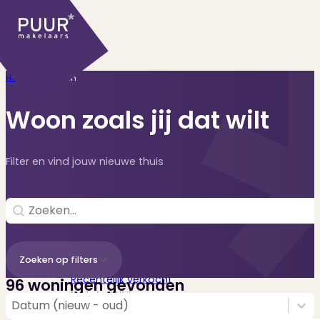
Home
>
Woningen
Woon zoals jij dat wilt
Filter en vind jouw nieuwe thuis
Ons aanbod
Search
Search content
Huidige aanbod
Zoeken op filters
Ontdek onze woningen..
Recentelijk verkocht
96 woningen gevonden
Net te laat? Kijk mee..
Sorting
Sort content
Sort content
Datum (nieuw - oud)
Huurwoningen