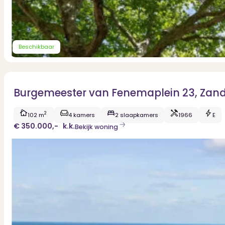
Beschikbaar
Burgemeester van Fenemaplein 23, Zan
2
102 m
4 kamers
2 slaapkamers
1966
E
€ 350.000,-
k.k.
Bekijk woning