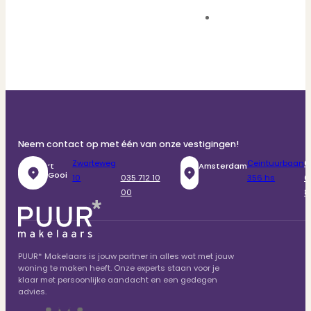
Neem contact op met één van onze vestigingen!
Zwarteweg
Ceintuurbaan
0
‘t
Amsterdam
Gooi
10
035 712 10
356 hs
6
00
8
PUUR* Makelaars is jouw partner in alles wat met jouw
woning te maken heeft. Onze experts staan voor je
klaar met persoonlijke aandacht en een gedegen
advies.