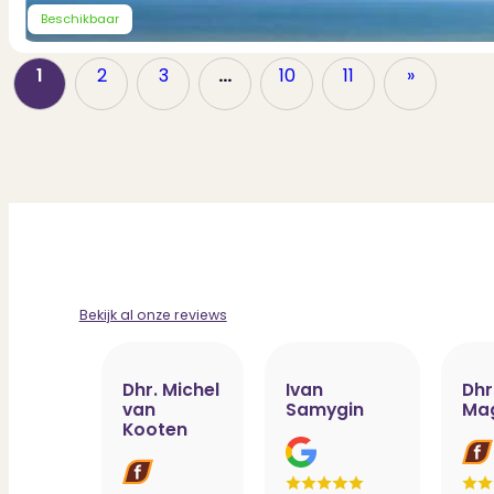
Beschikbaar
1
2
3
…
10
11
»
Bekijk al onze reviews
Dhr. Michel
Ivan
Dhr
van
Samygin
Ma
Kooten