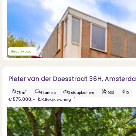
Dit zeggen klanten over ons
Partners
Maak gebruik van ons netwerk
Verenigingen
PUUR* is aangesloten bij...
Beschikbaar
Pieter van der Doesstraat 36H, Amsterd
2
78 m
4 kamers
3 slaapkamers
1933
D
€ 575.000,-
k.k.
Bekijk woning