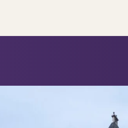
..
op..
 verkoop
ing