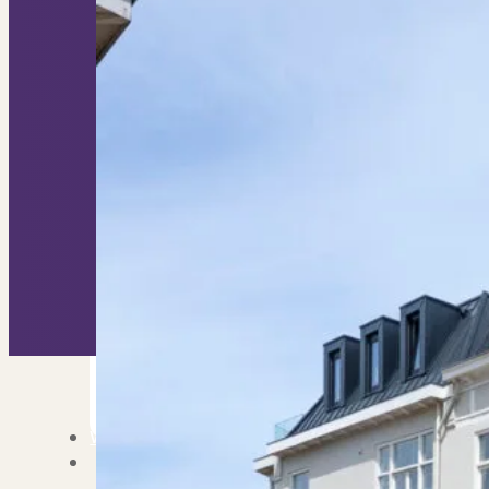
Nieuwbouw verkopen
Vraagt om specialist
Verhuren
Verhuur uw woning via ons netwe
Verhuur & Beheer
Huurwoningen én behee
Verbouwen
Wil jij jouw huis renoveren? Ge
Alle diensten
Bekijk het overzicht van alle d
Blog
Over PUUR*
Over PUUR*
Wie zijn wij?
Ons team
Leer ons beter kennen..
Werken bij PUUR*
Kom jij ons team verster
Onze vestigingen
De kracht van 6 vestigi
Beoordelingen
Dit zeggen klanten over on
Partners
Maak gebruik van ons netwerk
Verenigingen
PUUR* is aangesloten bij...
Werken bij PUUR*