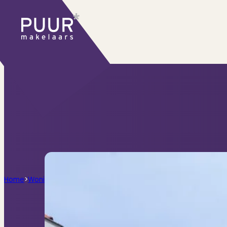
Ons aanbod
Huidige aanbod
Ontdek onze woningen..
Recentelijk verkocht
Net te laat? Kijk mee
Huurwoningen
Bekijk ons huuraanbod..
Nieuwbouw projecten
De toekomst, te ko
Diensten
Home
>
Woningen
>
Dr Smitstraat 5b, Zandvoort
Verkoop
Begeleiding naar een succesvolle
Aankoop
Samen vinden wij jouw droomwon
Taxatie
Voldoe aan alle wettelijke eisen
Stille Verkoop
Verkoop jouw huis discreet..