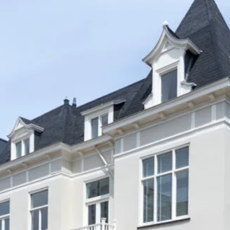
ische kennis...
rk
r op maat
en probleem!
iensten..
ken?
ngen!
s