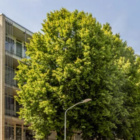
ische kennis...
rk
r op maat
en probleem!
iensten..
ken?
ngen!
s