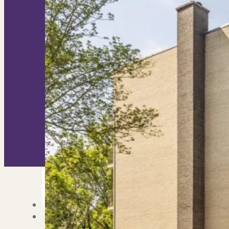
Nieuwbouw verkopen
Vraagt om specialist
Verhuren
Verhuur uw woning via ons netwe
Verhuur & Beheer
Huurwoningen én behee
Verbouwen
Wil jij jouw huis renoveren? Ge
Alle diensten
Bekijk het overzicht van alle d
Blog
Over PUUR*
Over PUUR*
Wie zijn wij?
Ons team
Leer ons beter kennen..
Werken bij PUUR*
Kom jij ons team verster
Onze vestigingen
De kracht van 6 vestigi
Beoordelingen
Dit zeggen klanten over on
Partners
Maak gebruik van ons netwerk
Verenigingen
PUUR* is aangesloten bij...
Werken bij PUUR*