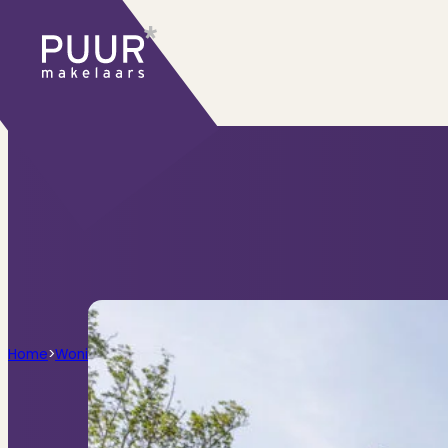
Ons aanbod
Huidige aanbod
Ontdek onze woningen..
Recentelijk verkocht
Net te laat? Kijk mee
Huurwoningen
Bekijk ons huuraanbod..
Nieuwbouw projecten
De toekomst, te ko
Diensten
Home
>
Woningen
>
Engelandlaan 960, Haarlem
Verkoop
Begeleiding naar een succesvolle
Aankoop
Samen vinden wij jouw droomwon
Taxatie
Voldoe aan alle wettelijke eisen
Stille Verkoop
Verkoop jouw huis discreet..