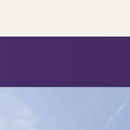
..
op..
 verkoop
ing