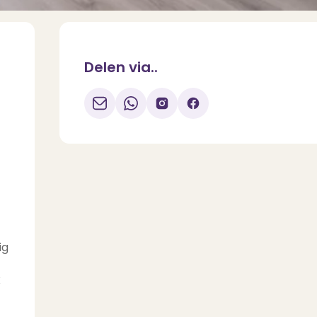
Delen via..
ig
k