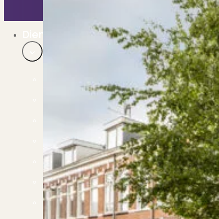
Bekijk ons huuraanbod..
Nieuwbouw projecten
De toekomst, te koop..
Diensten
Verkoop
Begeleiding naar een succesvolle verkoop
Aankoop
Samen vinden wij jouw droomwoning
Taxatie
Voldoe aan alle wettelijke eisen
Stille Verkoop
Verkoop jouw huis discreet..
Nieuwbouw verkopen
Vraagt om specialistische kennis...
Verhuren
Verhuur uw woning via ons netwerk
Verhuur & Beheer
Huurwoningen én beheer op maat