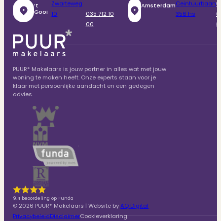
Zwarteweg
Ceintuurbaan
0
‘t
Amsterdam
Gooi
10
035 712 10
356 hs
6
00
8
PUUR* Makelaars is jouw partner in alles wat met jouw
woning te maken heeft. Onze experts staan voor je
klaar met persoonlijke aandacht en een gedegen
advies.
9.4 beoordeling op Funda
© 2026 PUUR* Makelaars | Website by
AQ Digital
Privacybeleid
Disclaimer
Cookieverklaring