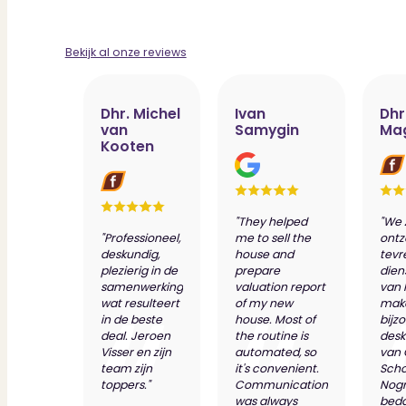
Bekijk al onze reviews
Dhr. Michel
Ivan
Dhr
van
Samygin
Ma
Kooten
"They helped
"We 
"Professioneel,
me to sell the
ontz
deskundig,
house and
tevr
plezierig in de
prepare
dien
samenwerking
valuation report
van 
wat resulteert
of my new
make
in de beste
house. Most of
bijz
deal. Jeroen
the routine is
desk
Visser en zijn
automated, so
van
team zijn
it's convenient.
Scho
toppers."
Communication
Nog
was always
bed