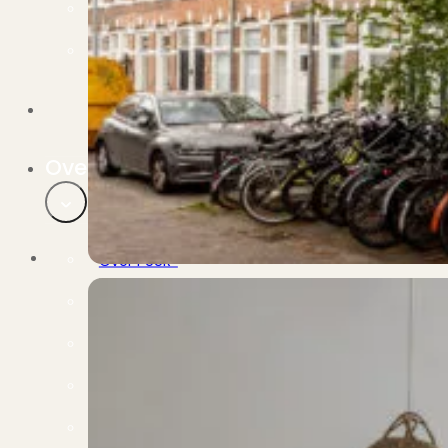
Verbouwen
Wil jij jouw huis renoveren? Geen probleem!
Alle diensten
Bekijk het overzicht van alle diensten..
Over PUUR*
Over PUUR*
Wie zijn wij?
Ons team
Leer ons beter kennen..
Werken bij PUUR*
Kom jij ons team versterken?
Onze vestigingen
De kracht van 6 vestigingen!
Beoordelingen