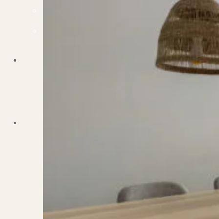
Dit zeggen klanten over ons
Partners
Maak gebruik van ons netwerk
Verenigingen
PUUR* is aangesloten bij...