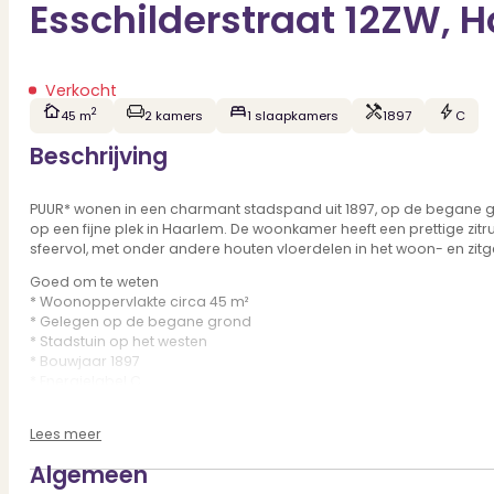
Esschilderstraat 12ZW, 
Verkocht
2
45 m
2 kamers
1 slaapkamers
1897
C
Beschrijving
PUUR* wonen in een charmant stadspand uit 1897, op de begane gr
op een fijne plek in Haarlem. De woonkamer heeft een prettige zitru
sfeervol, met onder andere houten vloerdelen in het woon- en zitge
Goed om te weten
* Woonoppervlakte circa 45 m²
* Gelegen op de begane grond
* Stadstuin op het westen
* Bouwjaar 1897
* Energielabel C
* Houten vloerdelen in woonkamer en zitgedeelte
* VvE met KvK-inschrijving, Opstalverzekering en intentieverklarin
Lees meer
* Quickscan uitgevoerd! Laag risico
* Dak en gevels onlangs goed onderhouden
Algemeen
* Oplevering in overleg