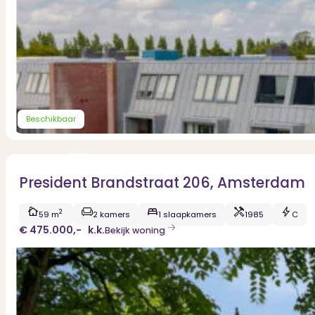
Dit zeggen klanten over ons
Partners
Maak gebruik van ons netwerk
Verenigingen
PUUR* is aangesloten bij...
Beschikbaar
President Brandstraat 206, Amsterdam
2
59 m
2 kamers
1 slaapkamers
1985
C
€ 475.000,-
k.k.
Bekijk woning