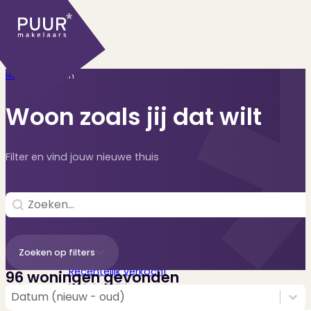
Home
>
Woningen
Woon zoals jij dat wilt
Filter en vind jouw nieuwe thuis
Ons aanbod
Search
Search content
Huidige aanbod
Zoeken op filters
Ontdek onze woningen..
Recentelijk verkocht
96 woningen gevonden
Net te laat? Kijk mee..
Sorting
Sort content
Sort content
Datum (nieuw - oud)
Huurwoningen