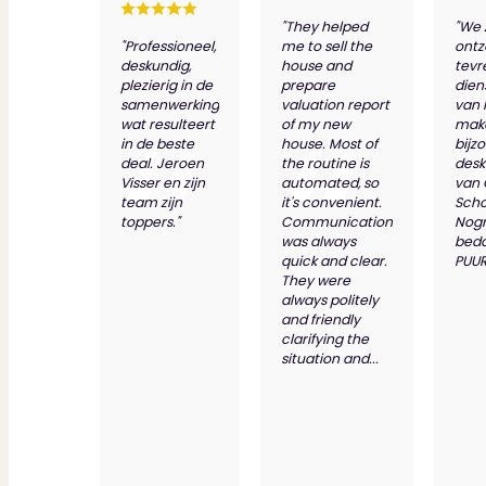
"They helped
"We 
"Professioneel,
me to sell the
ontz
deskundig,
house and
tevr
plezierig in de
prepare
dien
samenwerking
valuation report
van 
wat resulteert
of my new
make
in de beste
house. Most of
bijz
deal. Jeroen
the routine is
desk
Visser en zijn
automated, so
van
team zijn
it's convenient.
Scho
toppers."
Communication
Nog
was always
bed
quick and clear.
PUUR
They were
always politely
and friendly
clarifying the
situation and...