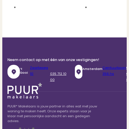
Neem contact op met één van onze vestigingen!
Zwarteweg
Ceintuurbaan
0
‘t
Amsterdam
Gooi
10
035 712 10
356 hs
6
00
8
PUUR* Makelaars is jouw partner in alles wat met jouw
woning te maken heeft. Onze experts staan voor je
klaar met persoonlijke aandacht en een gedegen
advies.