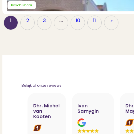
Beschikbaar
1
2
3
…
10
11
»
Bekijk al onze reviews
Dhr. Michel
Ivan
Dhr
van
Samygin
Ma
Kooten