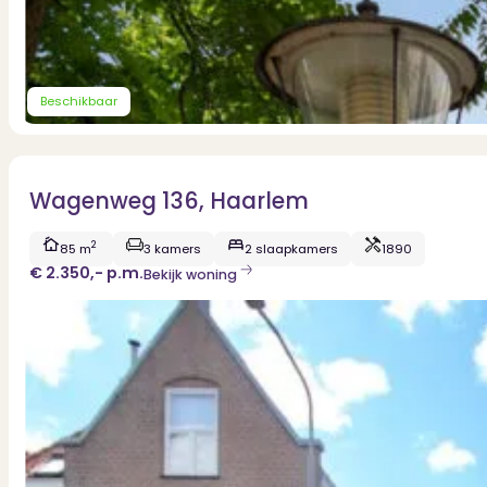
Beschikbaar
Wagenweg 136, Haarlem
2
85 m
3 kamers
2 slaapkamers
1890
€ 2.350,-
p.m.
Bekijk woning