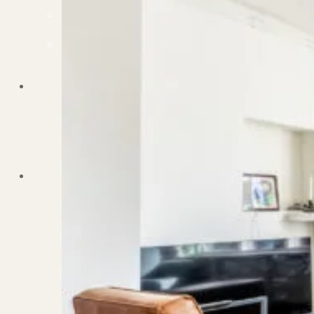
Dit zeggen klanten over ons
Partners
Maak gebruik van ons netwerk
Verenigingen
PUUR* is aangesloten bij...