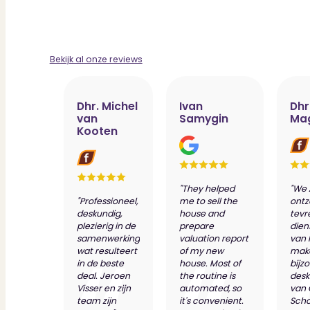
Bekijk al onze reviews
Dhr. Michel
Ivan
Dhr
van
Samygin
Ma
Kooten
"They helped
"We 
"Professioneel,
me to sell the
ontz
deskundig,
house and
tevr
plezierig in de
prepare
dien
samenwerking
valuation report
van 
wat resulteert
of my new
make
in de beste
house. Most of
bijz
deal. Jeroen
the routine is
desk
Visser en zijn
automated, so
van
team zijn
it's convenient.
Scho