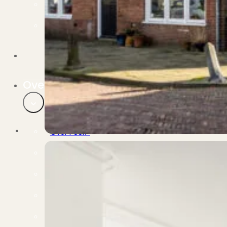
Verbouwen
Wil jij jouw huis renoveren? Geen probleem!
Alle diensten
Bekijk het overzicht van alle diensten..
Over PUUR*
Over PUUR*
Wie zijn wij?
Ons team
Leer ons beter kennen..
Werken bij PUUR*
Kom jij ons team versterken?
Onze vestigingen
De kracht van 6 vestigingen!
Beoordelingen