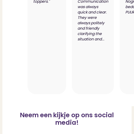
toppers."
Communication
Nog
was always
bed
quick and clear.
PUUR
They were
always politely
and friendly
clarifying the
situation and...
Neem een kijkje op ons social
media!