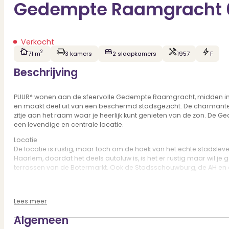
Gedempte Raamgracht 
Verkocht
2
71 m
3 kamers
2 slaapkamers
1957
F
Beschrijving
PUUR* wonen aan de sfeervolle Gedempte Raamgracht, midden in het
en maakt deel uit van een beschermd stadsgezicht. De charmante ge
zitje aan het raam waar je heerlijk kunt genieten van de zon. De 
een levendige en centrale locatie.
Locatie
De locatie is rustig, maar toch om de hoek van het echte stadsleve
Haarlem, doordat het deels autoluw is, is het er rustig maar wil je
terrassen van de Botermarkt. Ook de Stadsschouwburg, de AH en d
Goed om te weten:
* Woonoppervlakte circa 71 m²
Lees meer
* Geweldige ligging in de Vijfhoek, midden in het bruisende centrum
* 2 slaapkamers
Algemeen
* Erg licht door de hoekligging