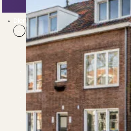
Bekijk ons huuraanbod..
Nieuwbouw projecten
De toekomst, te koop..
Diensten
Verkoop
Begeleiding naar een succesvolle verkoop
Aankoop
Samen vinden wij jouw droomwoning
Taxatie
Voldoe aan alle wettelijke eisen
Stille Verkoop
Verkoop jouw huis discreet..
Nieuwbouw verkopen
Vraagt om specialistische kennis...
Verhuren
Verhuur uw woning via ons netwerk
Verhuur & Beheer
Huurwoningen én beheer op maat