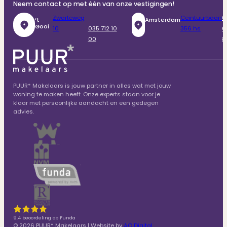
Neem contact op met één van onze vestigingen!
Zwarteweg
Ceintuurbaan
0
‘t
Amsterdam
Gooi
10
035 712 10
356 hs
6
00
8
PUUR* Makelaars is jouw partner in alles wat met jouw
woning te maken heeft. Onze experts staan voor je
klaar met persoonlijke aandacht en een gedegen
advies.
9.4 beoordeling op Funda
© 2026 PUUR* Makelaars | Website by
AQ Digital