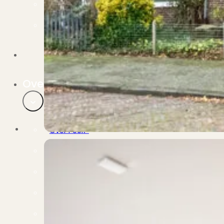
Verbouwen
Wil jij jouw huis renoveren? Geen probleem!
Alle diensten
Bekijk het overzicht van alle diensten..
Over PUUR*
Over PUUR*
Wie zijn wij?
Ons team
Leer ons beter kennen..
Werken bij PUUR*
Kom jij ons team versterken?
Onze vestigingen
De kracht van 6 vestigingen!
Beoordelingen