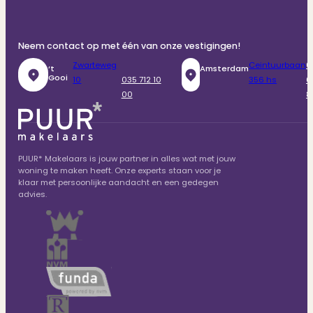
Neem contact op met één van onze vestigingen!
Zwarteweg
Ceintuurbaan
0
‘t
Amsterdam
Gooi
10
035 712 10
356 hs
6
00
8
PUUR* Makelaars is jouw partner in alles wat met jouw
woning te maken heeft. Onze experts staan voor je
klaar met persoonlijke aandacht en een gedegen
advies.