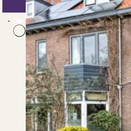
Bekijk ons huuraanbod..
Nieuwbouw projecten
De toekomst, te koop..
Diensten
Verkoop
Begeleiding naar een succesvolle verkoop
Aankoop
Samen vinden wij jouw droomwoning
Taxatie
Voldoe aan alle wettelijke eisen
Stille Verkoop
Verkoop jouw huis discreet..
Nieuwbouw verkopen
Vraagt om specialistische kennis...
Verhuren
Verhuur uw woning via ons netwerk
Verhuur & Beheer
Huurwoningen én beheer op maat