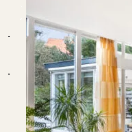
Dit zeggen klanten over ons
Partners
Maak gebruik van ons netwerk
Verenigingen
PUUR* is aangesloten bij...