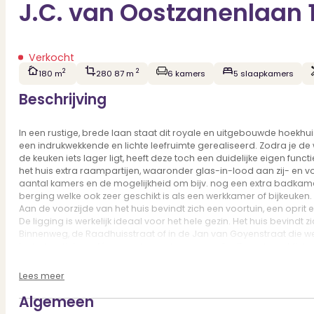
J.C. van Oostzanenlaan
Verkocht
2
2
180 m
280 87 m
6 kamers
5 slaapkamers
Beschrijving
In een rustige, brede laan staat dit royale en uitgebouwde hoekhu
een indrukwekkende en lichte leefruimte gerealiseerd. Zodra je de
de keuken iets lager ligt, heeft deze toch een duidelijke eigen fu
het huis extra raampartijen, waaronder glas-in-lood aan zij- en voor
aantal kamers en de mogelijkheid om bijv. nog een extra badkamer
berging welke ook zeer geschikt is als een werkkamer of bijkeuke
Aan de voorzijde van het huis bevindt zich een voortuin, een oprit
De ligging is werkelijk ideaal voor het hele gezin. Het huis bevin
Binnenweg, de Raadhuisstraat of in de Jan van Goyenstraat die werke
leuke boetieks, cafés en restaurants waarvan 1 zelfs met een Miche
uitgaansgelegenheden. En wil je de natuur in, dichtbij vind je he
zwembad, het NS-Station en uitvalswegen liggen in de buurt. Voor 
Lees meer
hier heerlijk buiten spelen in één van de speeltuintjes in de buurt
Algemeen
Indeling: