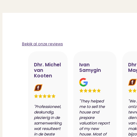
Bekijk al onze reviews
Dhr. Michel
Ivan
Dhr
van
Samygin
Ma
Kooten
"They helped
"We 
"Professioneel,
me to sell the
ontz
deskundig,
house and
tevr
plezierig in de
prepare
dien
samenwerking
valuation report
van 
wat resulteert
of my new
make
in de beste
house. Most of
bijz