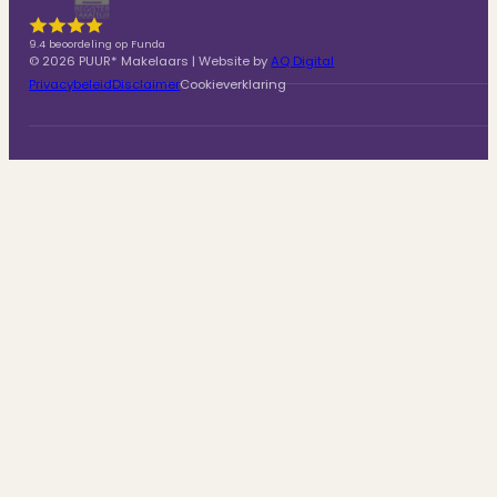
9.4 beoordeling op Funda
© 2026 PUUR* Makelaars | Website by
AQ Digital
Privacybeleid
Disclaimer
Cookieverklaring