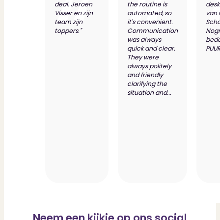
deal. Jeroen
the routine is
desk
Visser en zijn
automated, so
van
team zijn
it's convenient.
Scho
toppers."
Communication
Nog
was always
bed
quick and clear.
PUUR
They were
always politely
and friendly
clarifying the
situation and...
Neem een kijkje op ons social