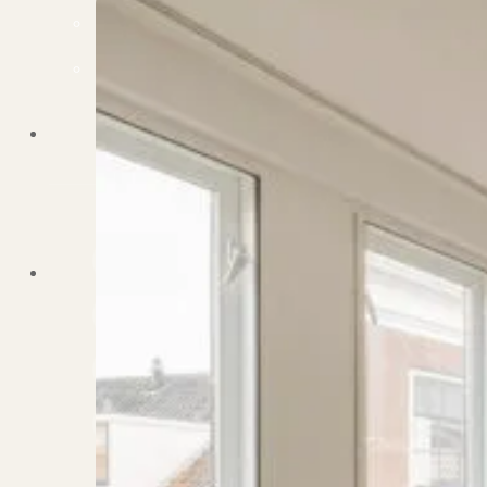
Dit zeggen klanten over ons
Partners
Maak gebruik van ons netwerk
Verenigingen
PUUR* is aangesloten bij...