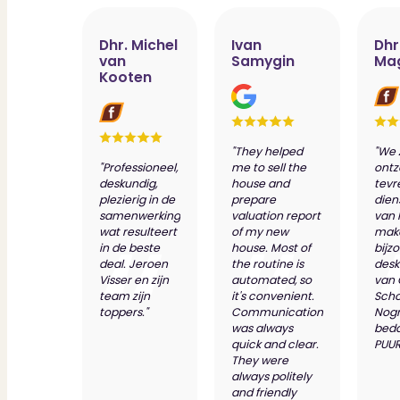
Dhr. Michel
Ivan
Dhr
van
Samygin
Ma
Kooten
"They helped
"We 
"Professioneel,
me to sell the
ontz
deskundig,
house and
tevr
plezierig in de
prepare
dien
samenwerking
valuation report
van 
wat resulteert
of my new
make
in de beste
house. Most of
bijz
deal. Jeroen
the routine is
desk
Visser en zijn
automated, so
van
team zijn
it's convenient.
Scho
toppers."
Communication
Nog
was always
bed
quick and clear.
PUUR
They were
always politely
and friendly