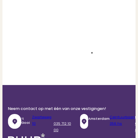
Neem contact op met één van onze vestigingen!
Zwarteweg
Ceintuurbaan
0
‘t
Amsterdam
Gooi
10
035 712 10
356 hs
6
00
8