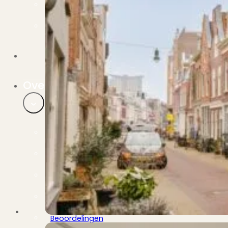
Verbouwen
Wil jij jouw huis renoveren? Geen probleem!
Alle diensten
Bekijk het overzicht van alle diensten..
Over PUUR*
Over PUUR*
Wie zijn wij?
Ons team
Leer ons beter kennen..
Werken bij PUUR*
Kom jij ons team versterken?
Onze vestigingen
De kracht van 6 vestigingen!
Beoordelingen