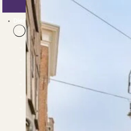
Bekijk ons huuraanbod..
Nieuwbouw projecten
De toekomst, te koop..
Diensten
Verkoop
Begeleiding naar een succesvolle verkoop
Aankoop
Samen vinden wij jouw droomwoning
Taxatie
Voldoe aan alle wettelijke eisen
Stille Verkoop
Verkoop jouw huis discreet..
Nieuwbouw verkopen
Vraagt om specialistische kennis...
Verhuren
Verhuur uw woning via ons netwerk
Verhuur & Beheer
Huurwoningen én beheer op maat