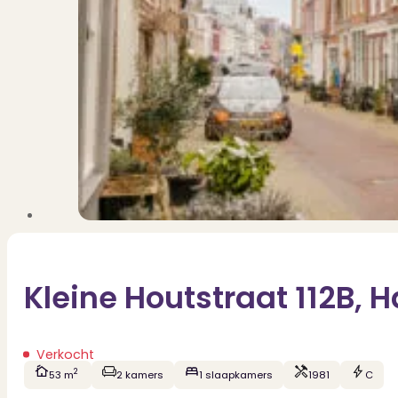
Kleine Houtstraat 112B, 
Verkocht
2
53 m
2 kamers
1 slaapkamers
1981
C