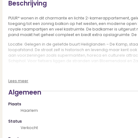
Beschrijving
PUUR* wonen in dit charmante en lichte 2-kamerappartement, gele
toegang tot een zonnig balkon op het westen, een moderne open 
royale raampartijen en veel kastruimte. De badkamer is uitgerust 
pand maakt het geheel compleet en biedt extra opslagruimte. De co
Locatie: Gelegen in de geliefde buurt Heiliglanden – De Kamp, sta
loopafstand. De straat zelf is historisch en levendig maar kent o
aan voorzieningen zoals supermarkten, horeca en culturele attract
Schiphol. Voor fietsers liggen de stranden van Bloemendaal en Zand
Goed om te weten:
• Woonoppervlakte circa 53 m²
Lees meer
• 2 kamers, waarvan 1 ruime slaapkamer (voorzien van extra voo
• Modern uitgevoerde open keuken met inbouwapparatuur
Algemeen
• Zonnig balkon op het westen met vrij uitzicht op een rustige binn
• De badkamer is voorzien van mechanische ventilatie
Plaats
• Elektronische deuropener voorzien van camera en kleurensche
• Houten vloer in woonkamer, gang en slaapkamer
Haarlem
• Externe hoge en ruime berging van 8 m²
• Energielabel C
Status
• VvE-bijdrage € 100 per maand (actief en gezond)
Verkocht
• Oplevering in overleg, maart