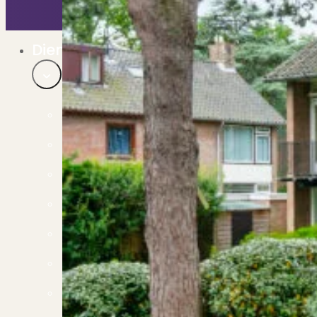
Bekijk ons huuraanbod..
Nieuwbouw projecten
De toekomst, te koop..
Diensten
Verkoop
Begeleiding naar een succesvolle verkoop
Aankoop
Samen vinden wij jouw droomwoning
Taxatie
Voldoe aan alle wettelijke eisen
Stille Verkoop
Verkoop jouw huis discreet..
Nieuwbouw verkopen
Vraagt om specialistische kennis...
Verhuren
Verhuur uw woning via ons netwerk
Verhuur & Beheer
Huurwoningen én beheer op maat