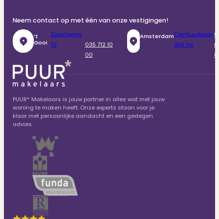
Neem contact op met één van onze vestigingen!
Zwarteweg
Ceintuurbaan
0
‘t
Amsterdam
Gooi
10
035 712 10
356 hs
6
00
8
PUUR* Makelaars is jouw partner in alles wat met jouw
woning te maken heeft. Onze experts staan voor je
klaar met persoonlijke aandacht en een gedegen
advies.