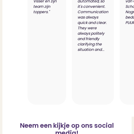
Visser en zijn
automated, so
van
team zijn
it's convenient.
Scho
toppers."
Communication
Nog
was always
bed
quick and clear.
PUUR
They were
always politely
and friendly
clarifying the
situation and...
Neem een kijkje op ons social
media!