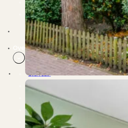
Verbouwen
Wil jij jouw huis renoveren? Geen probleem!
Alle diensten
Bekijk het overzicht van alle diensten..
Over PUUR*
Over PUUR*
Wie zijn wij?
Ons team
Leer ons beter kennen..
Werken bij PUUR*
Kom jij ons team versterken?
Onze vestigingen
De kracht van 6 vestigingen!
Beoordelingen