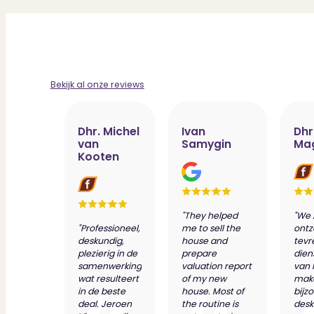
Bekijk al onze reviews
Dhr. Michel
Ivan
Dhr
van
Samygin
Ma
Kooten
"They helped
"We 
"Professioneel,
me to sell the
ontz
deskundig,
house and
tevr
plezierig in de
prepare
dien
samenwerking
valuation report
van 
wat resulteert
of my new
make
in de beste
house. Most of
bijz
deal. Jeroen
the routine is
desk