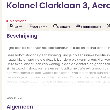
Kolonel Clarklaan 3, Ae
Verkocht
2
2
122 m
291 87 m
5 kamers
4 slaapkamers
Beschrijving
Bijna aan de rand van het bos wonen, met stad en strand binnen 
Deze halfvrijstaande gezinswoning vind je op een unieke locatie, in 
natuurlijke omgeving die deze bijzondere plek kenmerken. Hier woon 
Deze twee-onder-een kap woning is aan de achterzijde gedeeltelij
zijn in totaal 4 slaapkamers en een badkamer. Wie extra woonrui
een werkkamer of een tweede badkamer. Ook op andere punten bie
De zonnige, extra brede achtertuin is ca. 13 meter diep en op het 
Deze woonwijk is zeer rustig met nagenoeg alleen bestemmingsverk
kinderdagverblijf Les Petits met naschoolse opvang liggen op loo
Liefhebbers van de natuur zitten hier op de perfecte plek. Vanui
Waterleidingduinen liggen in de directe omgeving. Via Kraantje Lek 
Lees meer
stadshart van Haarlem met haar bruisende centrum, divers winkela
Voor de dagelijkse boodschappen ben je zo in de winkelstraten 
Algemeen
Haag. Toch met de auto op pad, je bent zo op één van de uitvalswe