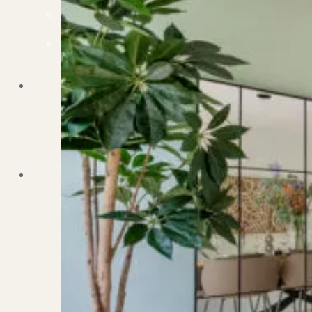
Dit zeggen klanten over ons
Partners
Maak gebruik van ons netwerk
Verenigingen
PUUR* is aangesloten bij...