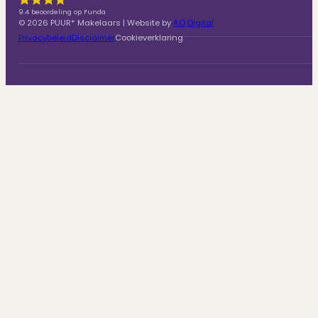
9.4 beoordeling op Funda
© 2026 PUUR* Makelaars | Website by
AQ Digital
Privacybeleid
Disclaimer
Cookieverklaring