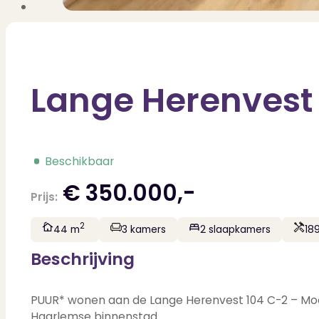
Lange Herenvest
Beschikbaar
€ 350.000,-
Prijs:
2
44 m
3 kamers
2 slaapkamers
18
Beschrijving
PUUR* wonen aan de Lange Herenvest 104 C-2 – Mod
Haarlemse binnenstad.