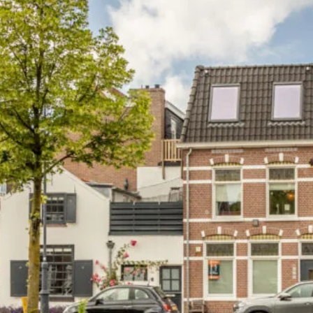
ische kennis...
rk
r op maat
en probleem!
iensten..
ken?
ngen!
s