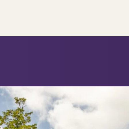
..
op..
 verkoop
ing