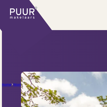
Ons aanbod
Huidige aanbod
Ontdek onze woningen..
Recentelijk verkocht
Net te laat? Kijk mee
Huurwoningen
Bekijk ons huuraanbod..
Nieuwbouw projecten
De toekomst, te ko
Diensten
Home
>
Woningen
>
Lange Herenvest 104C 2, Haarlem
Verkoop
Begeleiding naar een succesvolle
Aankoop
Samen vinden wij jouw droomwon
Taxatie
Voldoe aan alle wettelijke eisen
Stille Verkoop
Verkoop jouw huis discreet..