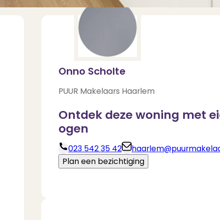
Onno Scholte
PUUR Makelaars Haarlem
Ontdek deze woning met e
ogen
023 542 35 42
haarlem@puurmakelaar
Deel via Whats
Plan een bezichtiging
Download brochure