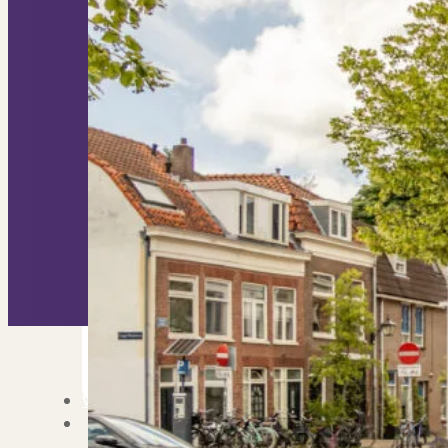
Nieuwbouw verkopen
Vraagt om specialist
Verhuren
Verhuur uw woning via ons netwe
Verhuur & Beheer
Huurwoningen én behee
Verbouwen
Wil jij jouw huis renoveren? Ge
Alle diensten
Bekijk het overzicht van alle d
Blog
Over PUUR*
Over PUUR*
Wie zijn wij?
Ons team
Leer ons beter kennen..
Werken bij PUUR*
Kom jij ons team verster
Onze vestigingen
De kracht van 6 vestigi
Beoordelingen
Dit zeggen klanten over on
Partners
Maak gebruik van ons netwerk
Verenigingen
PUUR* is aangesloten bij...
Werken bij PUUR*