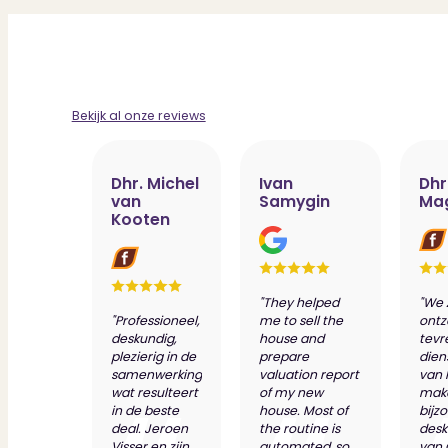
Bekijk al onze reviews
Dhr. Michel
Ivan
Dhr
van
Samygin
Ma
Kooten
"They helped
"We 
"Professioneel,
me to sell the
ontz
deskundig,
house and
tevr
plezierig in de
prepare
dien
samenwerking
valuation report
van 
wat resulteert
of my new
make
in de beste
house. Most of
bijz
deal. Jeroen
the routine is
desk
Visser en zijn
automated, so
van