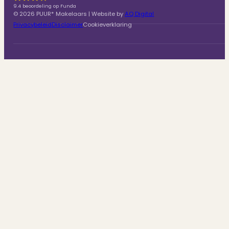
9.4 beoordeling op Funda
© 2026 PUUR* Makelaars | Website by
AQ Digital
Privacybeleid
Disclaimer
Cookieverklaring