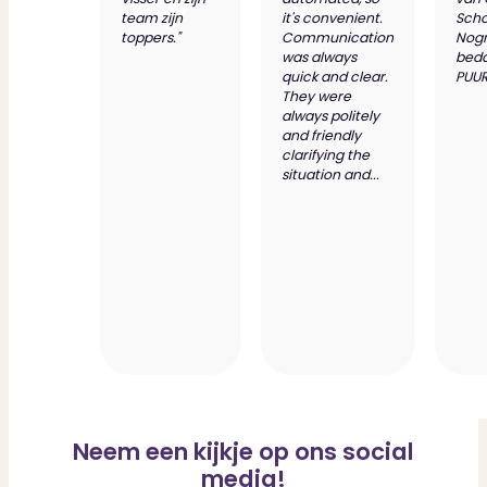
team zijn
it's convenient.
Scho
toppers."
Communication
Nog
was always
bed
quick and clear.
PUUR
They were
always politely
and friendly
clarifying the
situation and...
Neem een kijkje op ons social
media!