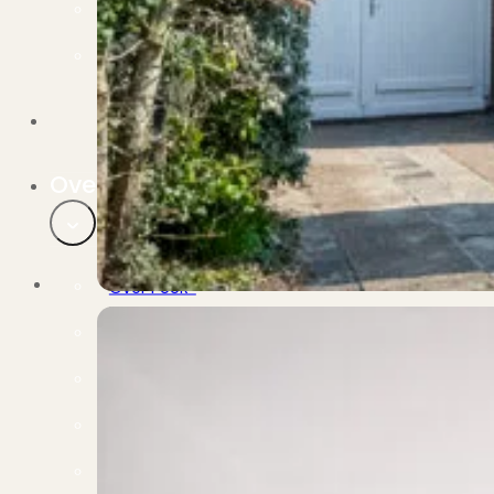
Verbouwen
Wil jij jouw huis renoveren? Geen probleem!
Alle diensten
Bekijk het overzicht van alle diensten..
Over PUUR*
Over PUUR*
Wie zijn wij?
Ons team
Leer ons beter kennen..
Werken bij PUUR*
Kom jij ons team versterken?
Onze vestigingen
De kracht van 6 vestigingen!
Beoordelingen