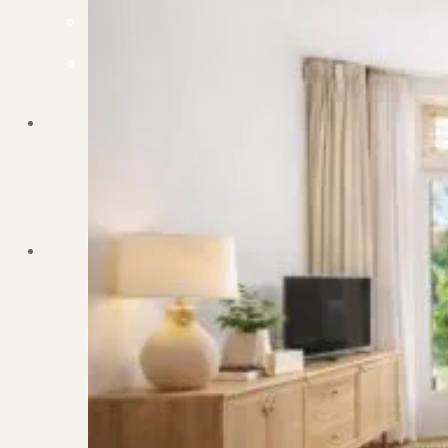
Dit zeggen klanten over ons
Partners
Maak gebruik van ons netwerk
Verenigingen
PUUR* is aangesloten bij...