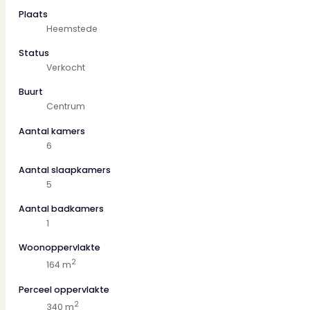
2e Verdieping: overloop met bergruimte, cv-ketel en wasmachine
Plaats
Bijzonderheden:
Heemstede
* Woonoppervlakte ca. 164 m2, inhoud ca. 628 m3 en 340 m2 eig
* Ruime kamers
Status
* Parterre voorzien van aanbouw
Verkocht
* Zonnige, brede tuin
* Stenen garage en oprit
Buurt
* Voor indeling en maatvoering zie plattegronden
Centrum
* Oplevering in overleg
Aantal kamers
6
Aantal slaapkamers
5
Aantal badkamers
1
Woonoppervlakte
2
164 m
Perceel oppervlakte
2
340 m