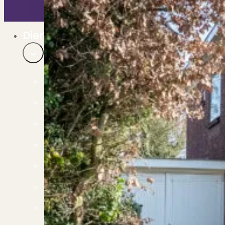
Bekijk ons huuraanbod..
Nieuwbouw projecten
De toekomst, te koop..
Diensten
Verkoop
Begeleiding naar een succesvolle verkoop
Aankoop
Samen vinden wij jouw droomwoning
Taxatie
Voldoe aan alle wettelijke eisen
Stille Verkoop
Verkoop jouw huis discreet..
Nieuwbouw verkopen
Vraagt om specialistische kennis...
Verhuren
Verhuur uw woning via ons netwerk
Verhuur & Beheer
Huurwoningen én beheer op maat