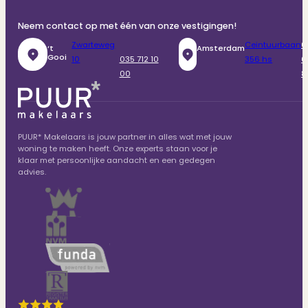
Neem contact op met één van onze vestigingen!
Zwarteweg
Ceintuurbaan
0
‘t
Amsterdam
Gooi
10
035 712 10
356 hs
6
00
8
PUUR* Makelaars is jouw partner in alles wat met jouw
woning te maken heeft. Onze experts staan voor je
klaar met persoonlijke aandacht en een gedegen
advies.