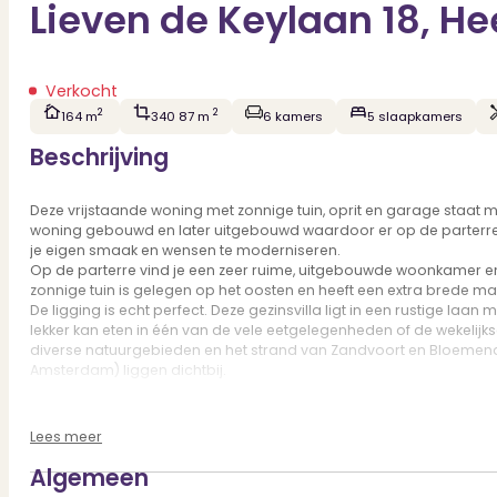
Lieven de Keylaan 18, H
Verkocht
2
2
164 m
340 87 m
6 kamers
5 slaapkamers
Beschrijving
Deze vrijstaande woning met zonnige tuin, oprit en garage staat m
woning gebouwd en later uitgebouwd waardoor er op de parterre ee
je eigen smaak en wensen te moderniseren.
Op de parterre vind je een zeer ruime, uitgebouwde woonkamer en
zonnige tuin is gelegen op het oosten en heeft een extra brede m
De ligging is echt perfect. Deze gezinsvilla ligt in een rustige laa
lekker kan eten in één van de vele eetgelegenheden of de wekelijk
diverse natuurgebieden en het strand van Zandvoort en Bloemendaal
Amsterdam) liggen dichtbij.
Indeling:
Parterre: entree met halfronde voordeur, vestibule met extra zij
Lees meer
haard, houten vloer, veel raampartijen en openslaande deuren naa
1e Verdieping: overloop met glas-in-lood raam en gemoderniseerd
Algemeen
slaapkamer aan achterzijde met inbouwkasten en extra zijraam, m