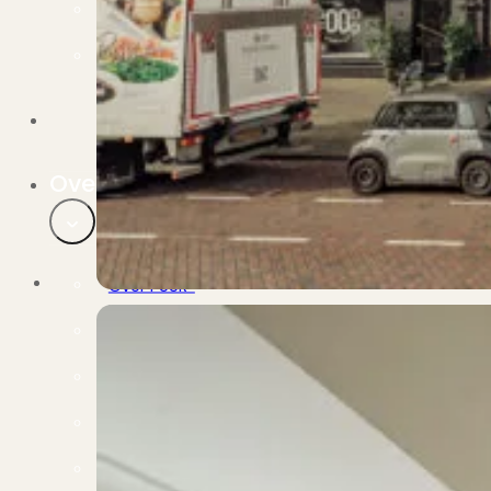
Verbouwen
Wil jij jouw huis renoveren? Geen probleem!
Alle diensten
Bekijk het overzicht van alle diensten..
Over PUUR*
Over PUUR*
Wie zijn wij?
Ons team
Leer ons beter kennen..
Werken bij PUUR*
Kom jij ons team versterken?
Onze vestigingen
De kracht van 6 vestigingen!
Beoordelingen