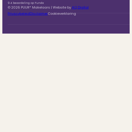
9.4 beoordeling op Funda
© 2026 PUUR* Makelaars | Website by
AQ Digital
Privacybeleid
Disclaimer
Cookieverklaring