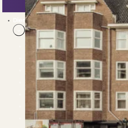
Bekijk ons huuraanbod..
Nieuwbouw projecten
De toekomst, te koop..
Diensten
Verkoop
Begeleiding naar een succesvolle verkoop
Aankoop
Samen vinden wij jouw droomwoning
Taxatie
Voldoe aan alle wettelijke eisen
Stille Verkoop
Verkoop jouw huis discreet..
Nieuwbouw verkopen
Vraagt om specialistische kennis...
Verhuren
Verhuur uw woning via ons netwerk
Verhuur & Beheer
Huurwoningen én beheer op maat