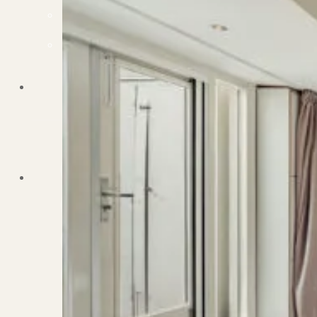
Dit zeggen klanten over ons
Partners
Maak gebruik van ons netwerk
Verenigingen
PUUR* is aangesloten bij...