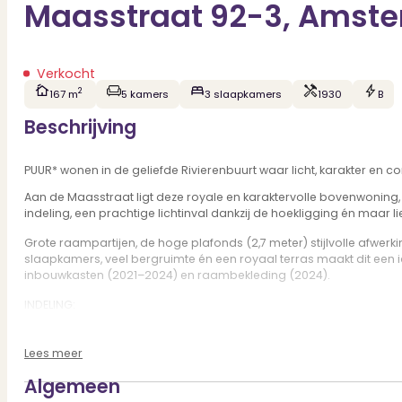
Maasstraat 92-3, Amst
Verkocht
2
167 m
5 kamers
3 slaapkamers
1930
B
Beschrijving
PUUR* wonen in de geliefde Rivierenbuurt waar licht, karakter e
Aan de Maasstraat ligt deze royale en karaktervolle bovenwoning,
indeling, een prachtige lichtinval dankzij de hoekligging én maa
Grote raampartijen, de hoge plafonds (2,7 meter) stijlvolle afwer
slaapkamers, veel bergruimte én een royaal terras maakt dit een 
inbouwkasten (2021–2024) en raambekleding (2024).
INDELING:
Entree op de tweede verdieping:
Je komt binnen in een verzorgde hal met voldoende ruimte voor ee
Lees meer
leefverdieping.
Algemeen
Woonkamer verdieping: