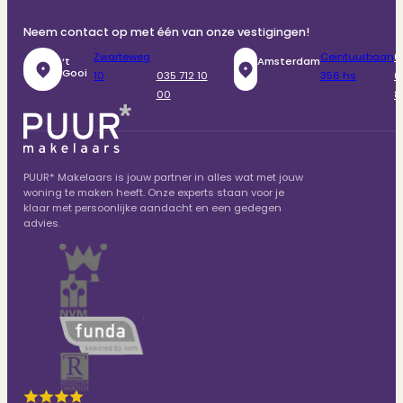
Neem contact op met één van onze vestigingen!
Zwarteweg
Ceintuurbaan
0
‘t
Amsterdam
Gooi
10
035 712 10
356 hs
6
00
8
PUUR* Makelaars is jouw partner in alles wat met jouw
woning te maken heeft. Onze experts staan voor je
klaar met persoonlijke aandacht en een gedegen
advies.