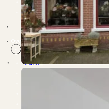
Verbouwen
Wil jij jouw huis renoveren? Geen probleem!
Alle diensten
Bekijk het overzicht van alle diensten..
Over PUUR*
Over PUUR*
Wie zijn wij?
Ons team
Leer ons beter kennen..
Werken bij PUUR*
Kom jij ons team versterken?
Onze vestigingen
De kracht van 6 vestigingen!
Beoordelingen