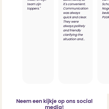
team zijn
it's convenient.
Scho
toppers."
Communication
Nog
was always
bed
quick and clear.
PUUR
They were
always politely
and friendly
clarifying the
situation and...
Neem een kijkje op ons social
media!