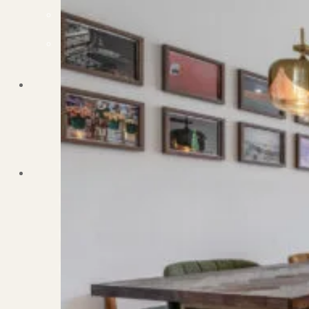
Dit zeggen klanten over ons
Partners
Maak gebruik van ons netwerk
Verenigingen
PUUR* is aangesloten bij...