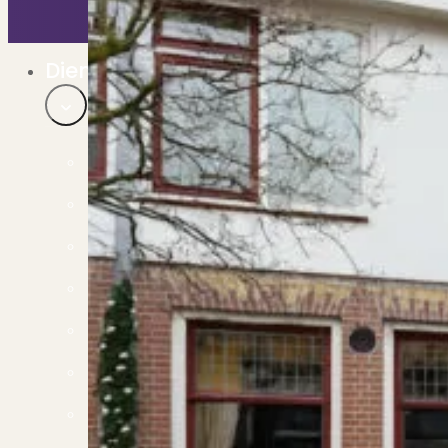
Bekijk ons huuraanbod..
Nieuwbouw projecten
De toekomst, te koop..
Diensten
Verkoop
Begeleiding naar een succesvolle verkoop
Aankoop
Samen vinden wij jouw droomwoning
Taxatie
Voldoe aan alle wettelijke eisen
Stille Verkoop
Verkoop jouw huis discreet..
Nieuwbouw verkopen
Vraagt om specialistische kennis...
Verhuren
Verhuur uw woning via ons netwerk
Verhuur & Beheer
Huurwoningen én beheer op maat