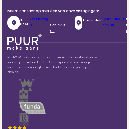
Neem contact op met één van onze vestigingen!
Zwarteweg
Ceintuurbaan
0
‘t
Amsterdam
Gooi
10
035 712 10
356 hs
6
00
8
PUUR* Makelaars is jouw partner in alles wat met jouw
woning te maken heeft. Onze experts staan voor je
klaar met persoonlijke aandacht en een gedegen
advies.