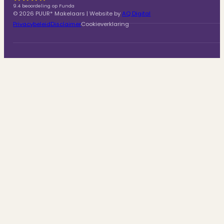
9.4 beoordeling op Funda
© 2026 PUUR* Makelaars | Website by
AQ Digital
Privacybeleid
Disclaimer
Cookieverklaring