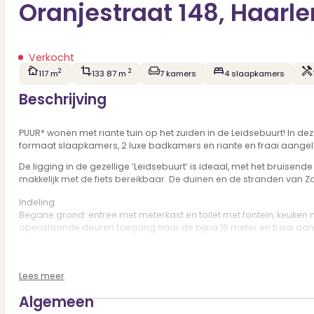
Oranjestraat 148, Haarl
Verkocht
2
2
117 m
133 87 m
7 kamers
4 slaapkamers
Beschrijving
PUUR* wonen met riante tuin op het zuiden in de Leidsebuurt! In de
formaat slaapkamers, 2 luxe badkamers en riante en fraai aangeleg
De ligging in de gezellige ‘Leidsebuurt’ is ideaal, met het bruisen
makkelijk met de fiets bereikbaar. De duinen en de stranden van Za
Indeling
Begane grond: entree met meterkast en toilet met fontein, keuken
openslaande deuren toegang naar de bijna 16 meter en fraai aang
1e Verdieping: overloop, fraaie badkamer met inloopdouche, wast
breedte van het huis.
Lees meer
2e Verdieping: overloop, badkamer met ligbad, toilet en wastafel
Algemeen
Zie voor de indeling en maatvoering de plattegronden.