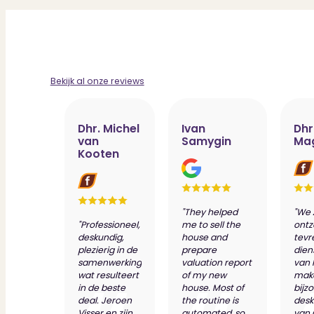
Bekijk al onze reviews
Dhr. Michel
Ivan
Dhr
van
Samygin
Ma
Kooten
"They helped
"We 
"Professioneel,
me to sell the
ontz
deskundig,
house and
tevr
plezierig in de
prepare
dien
samenwerking
valuation report
van 
wat resulteert
of my new
make
in de beste
house. Most of
bijz
deal. Jeroen
the routine is
desk
Visser en zijn
automated, so
van