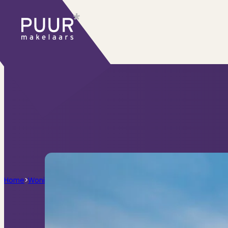
Ons aanbod
Huidige aanbod
Ontdek onze woningen..
Recentelijk verkocht
Net te laat? Kijk mee
Huurwoningen
Bekijk ons huuraanbod..
Nieuwbouw projecten
De toekomst, te ko
Diensten
Home
>
Woningen
>
Plesmanlaan 16, Haarlem
Verkoop
Begeleiding naar een succesvolle
Aankoop
Samen vinden wij jouw droomwon
Taxatie
Voldoe aan alle wettelijke eisen
Stille Verkoop
Verkoop jouw huis discreet..