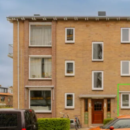
ische kennis...
rk
r op maat
en probleem!
iensten..
ken?
ngen!
s