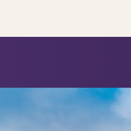
..
op..
 verkoop
ing