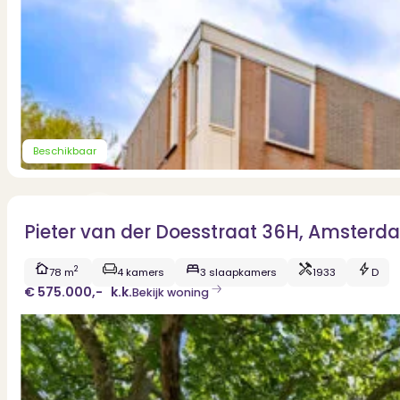
Dit zeggen klanten over ons
Partners
Maak gebruik van ons netwerk
Verenigingen
PUUR* is aangesloten bij...
Beschikbaar
Pieter van der Doesstraat 36H, Amsterd
2
78 m
4 kamers
3 slaapkamers
1933
D
€ 575.000,-
k.k.
Bekijk woning