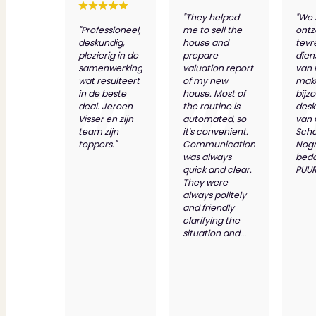
"They helped
"We 
"Professioneel,
me to sell the
ontz
deskundig,
house and
tevr
plezierig in de
prepare
dien
samenwerking
valuation report
van 
wat resulteert
of my new
make
in de beste
house. Most of
bijz
deal. Jeroen
the routine is
desk
Visser en zijn
automated, so
van
team zijn
it's convenient.
Scho
toppers."
Communication
Nog
was always
bed
quick and clear.
PUUR
They were
always politely
and friendly
clarifying the
situation and...