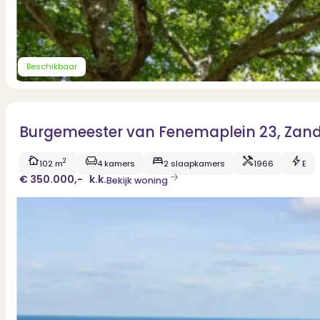
Beschikbaar
Burgemeester van Fenemaplein 23, Zan
2
102 m
4 kamers
2 slaapkamers
1966
E
€ 350.000,-
k.k.
Bekijk woning