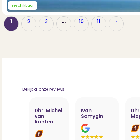
Beschikbaar
1
2
3
…
10
11
»
Bekijk al onze reviews
Dhr. Michel
Ivan
Dhr
van
Samygin
Ma
Kooten