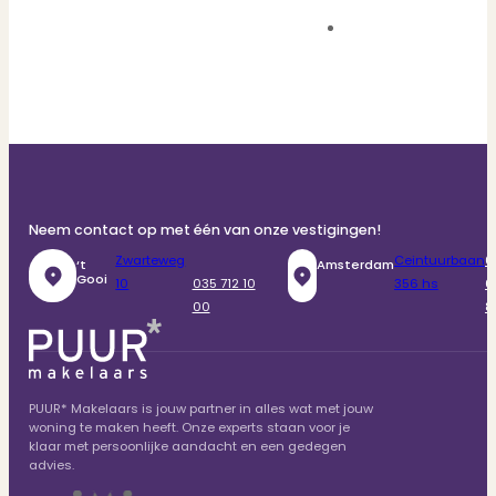
Neem contact op met één van onze vestigingen!
Zwarteweg
Ceintuurbaan
0
‘t
Amsterdam
Gooi
10
035 712 10
356 hs
6
00
8
PUUR* Makelaars is jouw partner in alles wat met jouw
woning te maken heeft. Onze experts staan voor je
klaar met persoonlijke aandacht en een gedegen
advies.