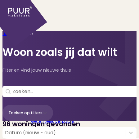
Home
>
Woningen
Woon zoals jij dat wilt
Filter en vind jouw nieuwe thuis
Ons aanbod
Search
Search content
Huidige aanbod
Zoeken op filters
Ontdek onze woningen..
Recentelijk verkocht
96 woningen gevonden
Net te laat? Kijk mee..
Sorting
Sort content
Sort content
Datum (nieuw - oud)
Huurwoningen