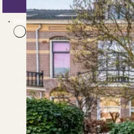
Bekijk ons huuraanbod..
Nieuwbouw projecten
De toekomst, te koop..
Diensten
Verkoop
Begeleiding naar een succesvolle verkoop
Aankoop
Samen vinden wij jouw droomwoning
Taxatie
Voldoe aan alle wettelijke eisen
Stille Verkoop
Verkoop jouw huis discreet..
Nieuwbouw verkopen
Vraagt om specialistische kennis...
Verhuren
Verhuur uw woning via ons netwerk
Verhuur & Beheer
Huurwoningen én beheer op maat