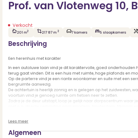
Prof. van Vlotenweg 10,
Verkocht
2
2
201 m
217 87 m
7 kamers
5 slaapkamers
Beschrijving
Een herenhuis met karakter
In een autoluwe laan vind je dit karaktervolle, goed onderhouden he
terug gaat vinden. Dit is een huis met ruimte, hoge plafonds en mo
Op de parterre vind je een riante woonkamer en suite met een serr
bergruimte aanwezig.
De achtertuin is heerlijk zonnig en is gelegen op het zuidwesten, w
voortuin vind je genoeg ruimte om fietsen neer te zetten.
Zodra je de deur uitstapt, loop je gelijk naar dorpscentrum waar 
met o.a. directe verbinding naar Haarlem, Amsterdam, Alkmaar en
openluchttheater. Fiets eenvoudig naar het stadshart van Haarle
duinmeer het Wed kunt beleven. En voor wie de auto wil pakken, de
Lees meer
loop- en fietsafstand vind je divers basis, voortgezet en hoger onde
alles binnen handbereik.
Algemeen