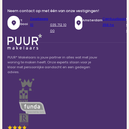
Neem contact op met één van onze vestigingen!
Zwarteweg
Ceintuurbaan
0
‘t
Amsterdam
Gooi
10
035 712 10
356 hs
6
00
8
PUUR* Makelaars is jouw partner in alles wat met jouw
woning te maken heeft. Onze experts staan voor je
klaar met persoonlijke aandacht en een gedegen
advies.