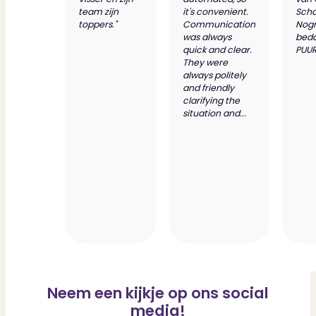
team zijn
it's convenient.
Scho
toppers."
Communication
Nog
was always
bed
quick and clear.
PUUR
They were
always politely
and friendly
clarifying the
situation and...
Neem een kijkje op ons social
media!