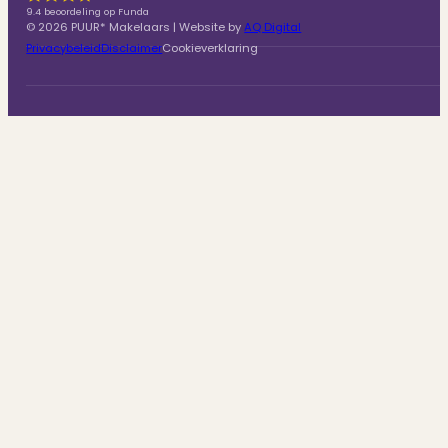
9.4 beoordeling op Funda
© 2026 PUUR* Makelaars | Website by
AQ Digital
Privacybeleid
Disclaimer
Cookieverklaring