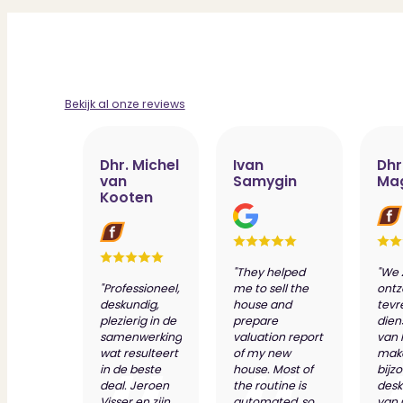
Bekijk al onze reviews
Dhr. Michel
Ivan
Dhr
van
Samygin
Ma
Kooten
"They helped
"We 
"Professioneel,
me to sell the
ontz
deskundig,
house and
tevr
plezierig in de
prepare
dien
samenwerking
valuation report
van 
wat resulteert
of my new
make
in de beste
house. Most of
bijz
deal. Jeroen
the routine is
desk
Visser en zijn
automated, so
van