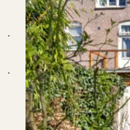
Dit zeggen klanten over ons
Partners
Maak gebruik van ons netwerk
Verenigingen
PUUR* is aangesloten bij...