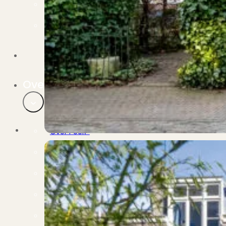
Verbouwen
Wil jij jouw huis renoveren? Geen probleem!
Alle diensten
Bekijk het overzicht van alle diensten..
Over PUUR*
Over PUUR*
Wie zijn wij?
Ons team
Leer ons beter kennen..
Werken bij PUUR*
Kom jij ons team versterken?
Onze vestigingen
De kracht van 6 vestigingen!
Beoordelingen