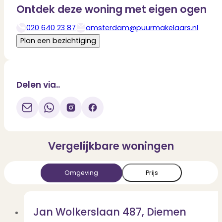
Ontdek deze woning met eigen ogen
020 640 23 87
amsterdam@puurmakelaars.nl
Deel via WhatsApp
Download
Plan een bezichtiging
Delen via..
Vergelijkbare woningen
Omgeving
Prijs
Jan Wolkerslaan 487, Diemen