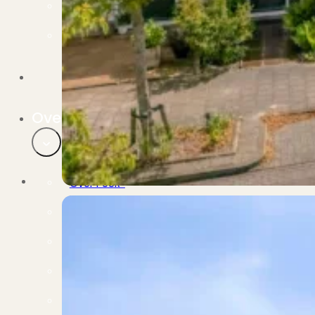
Verbouwen
Wil jij jouw huis renoveren? Geen probleem!
Alle diensten
Bekijk het overzicht van alle diensten..
Over PUUR*
Over PUUR*
Wie zijn wij?
Ons team
Leer ons beter kennen..
Werken bij PUUR*
Kom jij ons team versterken?
Onze vestigingen
De kracht van 6 vestigingen!
Beoordelingen