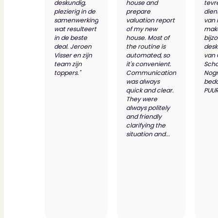
deskundig,
house and
tevr
plezierig in de
prepare
dien
samenwerking
valuation report
van 
wat resulteert
of my new
make
in de beste
house. Most of
bijz
deal. Jeroen
the routine is
desk
Visser en zijn
automated, so
van
team zijn
it's convenient.
Scho
toppers."
Communication
Nog
was always
bed
quick and clear.
PUUR
They were
always politely
and friendly
clarifying the
situation and...