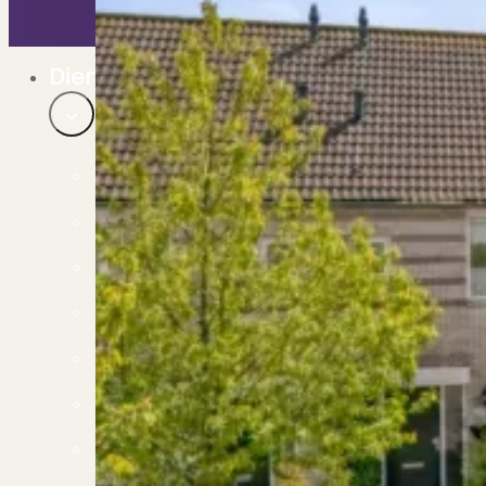
Bekijk ons huuraanbod..
Nieuwbouw projecten
De toekomst, te koop..
Diensten
Verkoop
Begeleiding naar een succesvolle verkoop
Aankoop
Samen vinden wij jouw droomwoning
Taxatie
Voldoe aan alle wettelijke eisen
Stille Verkoop
Verkoop jouw huis discreet..
Nieuwbouw verkopen
Vraagt om specialistische kennis...
Verhuren
Verhuur uw woning via ons netwerk
Verhuur & Beheer
Huurwoningen én beheer op maat