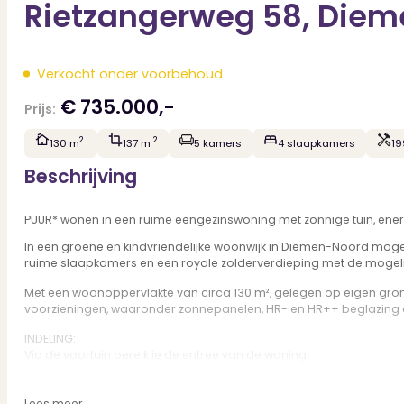
Rietzangerweg 58, Diem
Verkocht onder voorbehoud
€ 735.000,-
Prijs:
2
2
130 m
137 m
5 kamers
4 slaapkamers
19
Beschrijving
PUUR* wonen in een ruime eengezinswoning met zonnige tuin, energ
In een groene en kindvriendelijke woonwijk in Diemen-Noord mogen
ruime slaapkamers en een royale zolderverdieping met de mogelijk
Met een woonoppervlakte van circa 130 m², gelegen op eigen gro
voorzieningen, waaronder zonnepanelen, HR- en HR++ beglazing en
INDELING:
Via de voortuin bereik je de entree van de woning.
Bij binnenkomst tref je de hal met meterkast, separaat toilet met 
zowel een comfortabele zithoek als een royale eettafel. Hierdoo
Lees meer