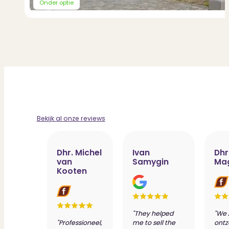
Onder optie
Bekijk al onze reviews
Dhr. Michel
Ivan
Dhr
van
Samygin
Ma
Kooten
"They helped
"We 
"Professioneel,
me to sell the
ontz