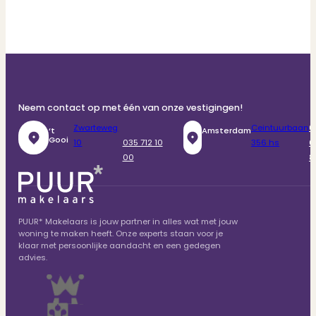
Neem contact op met één van onze vestigingen!
Zwarteweg
Ceintuurbaan
0
‘t
Amsterdam
Gooi
10
035 712 10
356 hs
6
00
8
PUUR* Makelaars is jouw partner in alles wat met jouw
woning te maken heeft. Onze experts staan voor je
klaar met persoonlijke aandacht en een gedegen
advies.