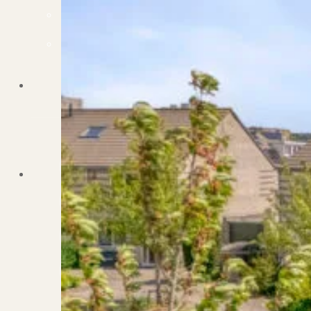
Dit zeggen klanten over ons
Partners
Maak gebruik van ons netwerk
Verenigingen
PUUR* is aangesloten bij...