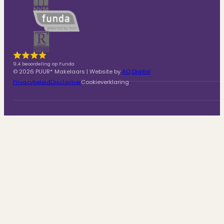
9.4 beoordeling op Funda
© 2026 PUUR* Makelaars | Website by
AQ Digital
Privacybeleid
Disclaimer
Cookieverklaring