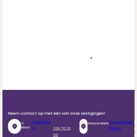
Neem contact op met één van onze vestigingen!
Zwarteweg
Ceintuurbaan
0
‘t
Amsterdam
Gooi
10
035 712 10
356 hs
6
00
8