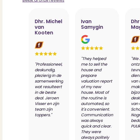
Bekijk al onze reviews
Dhr. Michel
Ivan
Dhr
van
Samygin
Ma
Kooten
"They helped
"We 
"Professioneel,
me to sell the
ontz
deskundig,
house and
tevr
plezierig in de
prepare
dien
samenwerking
valuation report
van 
wat resulteert
of my new
make
in de beste
house. Most of
bijz
deal. Jeroen
the routine is
desk
Visser en zijn
automated, so
van
team zijn
it's convenient.
Scho
toppers."
Communication
Nog
was always
bed
quick and clear.
PUUR
They were
always politely