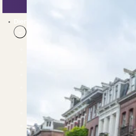
Bekijk ons huuraanbod..
Nieuwbouw projecten
De toekomst, te koop..
Diensten
Verkoop
Begeleiding naar een succesvolle verkoop
Aankoop
Samen vinden wij jouw droomwoning
Taxatie
Voldoe aan alle wettelijke eisen
Stille Verkoop
Verkoop jouw huis discreet..
Nieuwbouw verkopen
Vraagt om specialistische kennis...
Verhuren
Verhuur uw woning via ons netwerk
Verhuur & Beheer
Huurwoningen én beheer op maat