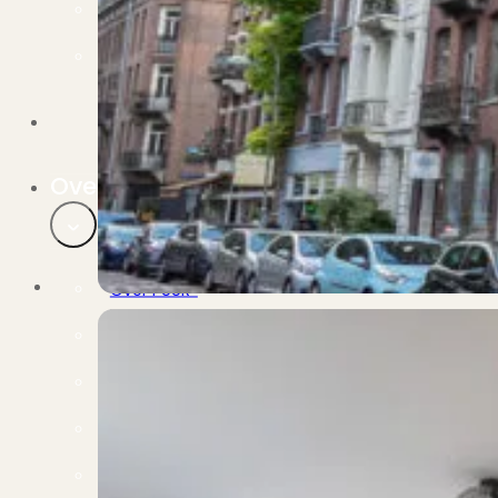
Verbouwen
Wil jij jouw huis renoveren? Geen probleem!
Alle diensten
Bekijk het overzicht van alle diensten..
Over PUUR*
Over PUUR*
Wie zijn wij?
Ons team
Leer ons beter kennen..
Werken bij PUUR*
Kom jij ons team versterken?
Onze vestigingen
De kracht van 6 vestigingen!
Beoordelingen