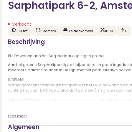
Sarphatipark 6-2, Ams
Verkocht
2
100 m
5 kamers
3 slaapkamers
1890
D
Beschrijving
PUUR* wonen aan het Sarphatipark op eigen grond
Aan het groene Sarphatipark ligt dit bijzondere en goed ingede
meerdere balkons midden in De Pijp, met het park letterlijk voor d
INDELING
Via het gemeenschappelijke trappenhuis bereik je de woning op de
richting het park. De hoge plafonds (2,8 meter) en grote raampartij
Aan de achterzijde ligt een kamer welke nu als slaapkamer in gebru
gepositioneerd tussen de leefruimtes. Aan de linkervoorzijde is nog
Via de interne trap bereik je de bovenste verdieping. Hier bevin
Lees meer
comfort en privacy.
Algemeen
De indeling over meerdere niveaus geeft de woning een speels kar