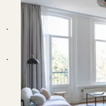
Dit zeggen klanten over ons
Partners
Maak gebruik van ons netwerk
Verenigingen
PUUR* is aangesloten bij...