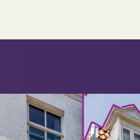
..
op..
 verkoop
ing