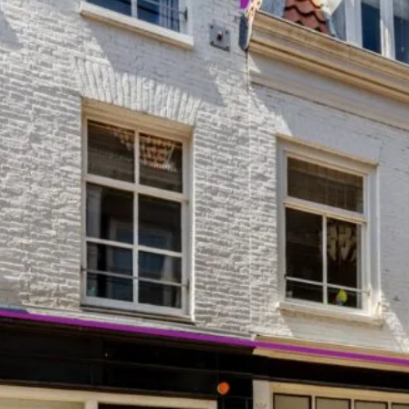
ische kennis...
rk
r op maat
en probleem!
iensten..
ken?
ngen!
s