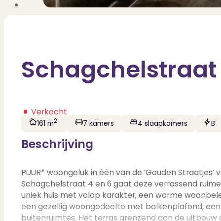
Schagchelstraat
Verkocht
2
161 m
7 kamers
4 slaapkamers
B
Beschrijving
PUUR* woongeluk in één van de ‘Gouden Straatjes’ v
Schagchelstraat 4 en 6 gaat deze verrassend ruime,
uniek huis met volop karakter, een warme woonbelev
een gezellig woongedeelte met balkenplafond, een
buitenruimtes. Het terras grenzend aan de uitbouw 