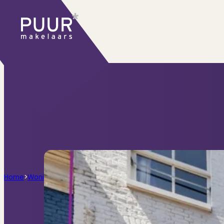
Ons aanbod
Huidige aanbod
Ontdek onze woningen..
Recentelijk verkocht
Net te laat? Kijk mee
Huurwoningen
Bekijk ons huuraanbod..
Nieuwbouw projecten
De toekomst, te ko
Diensten
Home
>
Woningen
>
Schagchelstraat 4, Haarlem
Verkoop
Begeleiding naar een succesvolle
Aankoop
Samen vinden wij jouw droomwon
Taxatie
Voldoe aan alle wettelijke eisen
Stille Verkoop
Verkoop jouw huis discreet..