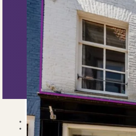
Nieuwbouw verkopen
Vraagt om specialist
Verhuren
Verhuur uw woning via ons netwe
Verhuur & Beheer
Huurwoningen én behee
Verbouwen
Wil jij jouw huis renoveren? Ge
Alle diensten
Bekijk het overzicht van alle d
Blog
Over PUUR*
Over PUUR*
Wie zijn wij?
Ons team
Leer ons beter kennen..
Werken bij PUUR*
Kom jij ons team verster
Onze vestigingen
De kracht van 6 vestigi
Beoordelingen
Dit zeggen klanten over on
Partners
Maak gebruik van ons netwerk
Verenigingen
PUUR* is aangesloten bij...
Werken bij PUUR*