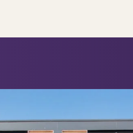
..
op..
 verkoop
ing