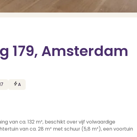
 179, Amsterdam
17
A
g van ca. 132 m², beschikt over vijf volwaardige
ertuin van ca. 28 m² met schuur (5,8 m²), een voortuin