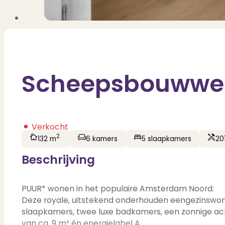
Scheepsbouwweg
Verkocht
2
132 m
6 kamers
5 slaapkamers
20
Beschrijving
PUUR* wonen in het populaire Amsterdam Noord:
Deze royale, uitstekend onderhouden eengezinswonin
slaapkamers, twee luxe badkamers, een zonnige acht
van ca. 9 m² én energielabel A.