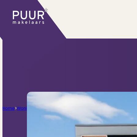
Ons aanbod
Huidige aanbod
Ontdek onze woningen..
Recentelijk verkocht
Net te laat? Kijk mee
Huurwoningen
Bekijk ons huuraanbod..
Nieuwbouw projecten
De toekomst, te ko
Diensten
Home
>
Woningen
>
Scheepsbouwweg 179, Amsterdam
Verkoop
Begeleiding naar een succesvolle
Aankoop
Samen vinden wij jouw droomwon
Taxatie
Voldoe aan alle wettelijke eisen
Stille Verkoop
Verkoop jouw huis discreet..