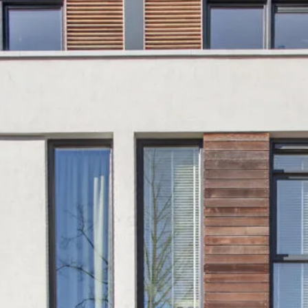
ische kennis...
rk
r op maat
en probleem!
iensten..
ken?
ngen!
s