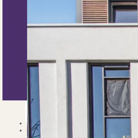
Nieuwbouw verkopen
Vraagt om specialist
Verhuren
Verhuur uw woning via ons netwe
Verhuur & Beheer
Huurwoningen én behee
Verbouwen
Wil jij jouw huis renoveren? Ge
Alle diensten
Bekijk het overzicht van alle d
Blog
Over PUUR*
Over PUUR*
Wie zijn wij?
Ons team
Leer ons beter kennen..
Werken bij PUUR*
Kom jij ons team verster
Onze vestigingen
De kracht van 6 vestigi
Beoordelingen
Dit zeggen klanten over on
Partners
Maak gebruik van ons netwerk
Verenigingen
PUUR* is aangesloten bij...
Werken bij PUUR*