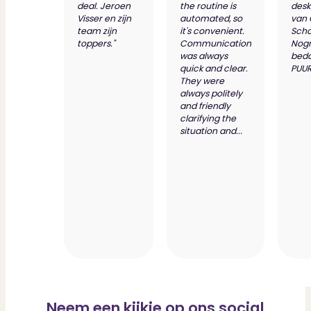
deal. Jeroen
the routine is
desk
Visser en zijn
automated, so
van
team zijn
it's convenient.
Scho
toppers."
Communication
Nog
was always
bed
quick and clear.
PUUR
They were
always politely
and friendly
clarifying the
situation and...
Neem een kijkje op ons social