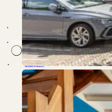
Verbouwen
Wil jij jouw huis renoveren? Geen probleem!
Alle diensten
Bekijk het overzicht van alle diensten..
Over PUUR*
Over PUUR*
Wie zijn wij?
Ons team
Leer ons beter kennen..
Werken bij PUUR*
Kom jij ons team versterken?
Onze vestigingen
De kracht van 6 vestigingen!
Beoordelingen