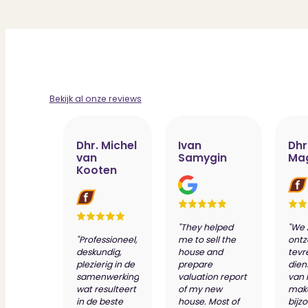
Bekijk al onze reviews
Dhr. Michel
Ivan
Dhr
van
Samygin
Ma
Kooten
"They helped
"We 
"Professioneel,
me to sell the
ontz
deskundig,
house and
tevr
plezierig in de
prepare
dien
samenwerking
valuation report
van 
wat resulteert
of my new
make
in de beste
house. Most of
bijz