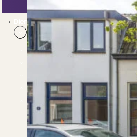
Bekijk ons huuraanbod..
Nieuwbouw projecten
De toekomst, te koop..
Diensten
Verkoop
Begeleiding naar een succesvolle verkoop
Aankoop
Samen vinden wij jouw droomwoning
Taxatie
Voldoe aan alle wettelijke eisen
Stille Verkoop
Verkoop jouw huis discreet..
Nieuwbouw verkopen
Vraagt om specialistische kennis...
Verhuren
Verhuur uw woning via ons netwerk
Verhuur & Beheer
Huurwoningen én beheer op maat