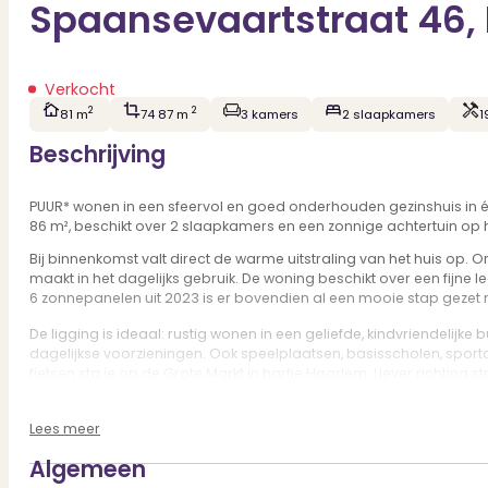
Spaansevaartstraat 46,
Verkocht
2
2
81 m
74 87 m
3 kamers
2 slaapkamers
1
Beschrijving
PUUR* wonen in een sfeervol en goed onderhouden gezinshuis in é
86 m², beschikt over 2 slaapkamers en een zonnige achtertuin op he
Bij binnenkomst valt direct de warme uitstraling van het huis op. O
maakt in het dagelijks gebruik. De woning beschikt over een fijne
6 zonnepanelen uit 2023 is er bovendien al een mooie stap gezet
De ligging is ideaal: rustig wonen in een geliefde, kindvriendelij
dagelijkse voorzieningen. Ook speelplaatsen, basisscholen, sport
fietsen sta je op de Grote Markt in hartje Haarlem. Liever richtin
de A9 en het station is dit een praktische én populaire woonomge
Lees meer
Goed om te weten:
* Woonoppervlakte circa 86 m², zie meetrapport
Algemeen
* Funderingsrisico laag, ABC
* Goed onderhouden en makkelijk te betrekken