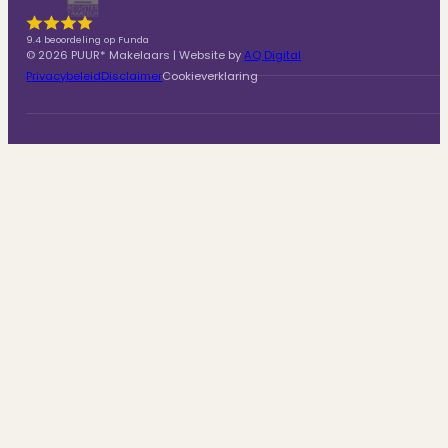
9.4 beoordeling op Funda
© 2026 PUUR* Makelaars | Website by
AQ Digital
Privacybeleid
Disclaimer
Cookieverklaring