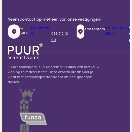
Neem contact op met één van onze vestigingen!
Zwarteweg
Ceintuurbaan
0
‘t
Amsterdam
Gooi
10
035 712 10
356 hs
6
00
8
PUUR* Makelaars is jouw partner in alles wat met jouw
woning te maken heeft. Onze experts staan voor je
klaar met persoonlijke aandacht en een gedegen
advies.