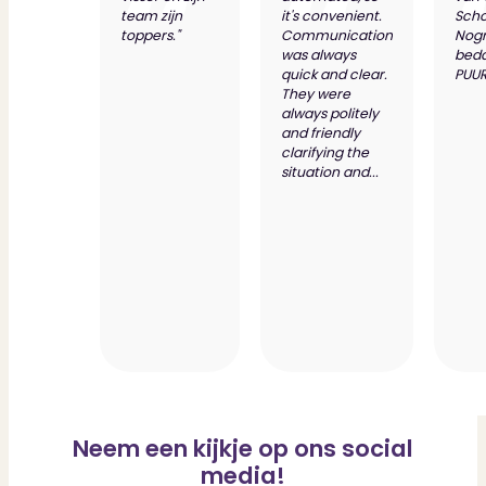
team zijn
it's convenient.
Scho
toppers."
Communication
Nog
was always
bed
quick and clear.
PUUR
They were
always politely
and friendly
clarifying the
situation and...
Neem een kijkje op ons social
media!