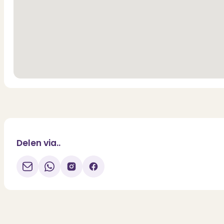
* See the floor plans for the layout and dimensions
* The brochure can be downloaded from our website
Delen via..