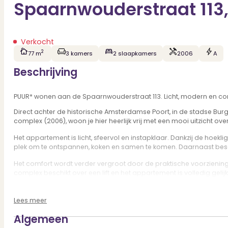
Spaarnwouderstraat 113
Verkocht
2
77 m
3 kamers
2 slaapkamers
2006
A
Beschrijving
PUUR* wonen aan de Spaarnwouderstraat 113. Licht, modern en co
Direct achter de historische Amsterdamse Poort, in de stadse Bu
complex (2006), woon je hier heerlijk vrij met een mooi uitzicht o
Het appartement is licht, sfeervol en instapklaar. Dankzij de hoeklig
plek om te ontspannen, koken en samen te komen. Daarnaast besch
Het comfort wordt verder vergroot door de praktische voorziening
complex beschikt over een lift en het appartement is volledig gelij
en de servicekosten bedragen € 165,- per maand.
De buurt – Burgwal
Lees meer
De Burgwal buurt is een levendige en centrale wijk met een fijne m
Algemeen
voorzieningen. De ligging is ook praktisch: met de auto ben je z
supermarkten, sportvoorzieningen en diverse buurtwinkels. Een ide