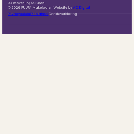
9.4 beoordeling op Funda
© 2026 PUUR* Makelaars | Website by
AQ Digital
Privacybeleid
Disclaimer
Cookieverklaring