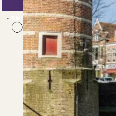
Bekijk ons huuraanbod..
Nieuwbouw projecten
De toekomst, te koop..
Diensten
Verkoop
Begeleiding naar een succesvolle verkoop
Aankoop
Samen vinden wij jouw droomwoning
Taxatie
Voldoe aan alle wettelijke eisen
Stille Verkoop
Verkoop jouw huis discreet..
Nieuwbouw verkopen
Vraagt om specialistische kennis...
Verhuren
Verhuur uw woning via ons netwerk
Verhuur & Beheer
Huurwoningen én beheer op maat