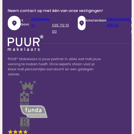
Neem contact op met één van onze vestigingen!
Zwarteweg
Ceintuurbaan
0
‘t
Amsterdam
Gooi
10
035 712 10
356 hs
6
00
8
PUUR* Makelaars is jouw partner in alles wat met jouw
woning te maken heeft. Onze experts staan voor je
klaar met persoonlijke aandacht en een gedegen
advies.