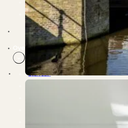
Verbouwen
Wil jij jouw huis renoveren? Geen probleem!
Alle diensten
Bekijk het overzicht van alle diensten..
Over PUUR*
Over PUUR*
Wie zijn wij?
Ons team
Leer ons beter kennen..
Werken bij PUUR*
Kom jij ons team versterken?
Onze vestigingen
De kracht van 6 vestigingen!
Beoordelingen