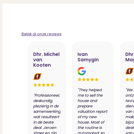
Bekijk al onze reviews
Dhr. Michel
Ivan
Dhr
van
Samygin
Ma
Kooten
"They helped
"We 
"Professioneel,
me to sell the
ontz
deskundig,
house and
tevr
plezierig in de
prepare
dien
samenwerking
valuation report
van 
wat resulteert
of my new
make
in de beste
house. Most of
bijz
deal. Jeroen
the routine is
desk
Visser en zijn
automated, so
van