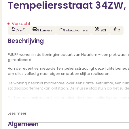
Tempeliersstraat 34ZW,
Verkocht
2
77 m
3 kamers
1 slaapkamers
1921
C
Beschrijving
PUUR* wonen in de Koninginnebuurt van Haarlem – een plek waar
gerealiseerd.
Aan de recent vernieuwde Tempeliersstraat ligt deze lichte bene
om alles volledig naar eigen smaak en stijl te realiseren.
De woning beschikt momenteel over een riante leefruimte, een ruim
stadsappartement kan ontstaan. De knusse stadstuin op het zuiden
De Tempeliersstraat en het Houtplein zijn recent volledig opnieuw 
vervoer allemaal op loopafstand.
Kortom: een kluswoning op een fijne locatie in Haarlem, waar je n
Lees meer
Goed om te weten:
Algemeen
* Kluswoning