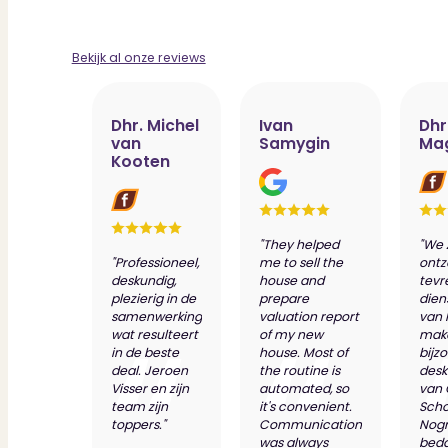
Bekijk al onze reviews
Dhr. Michel
Ivan
Dhr
van
Samygin
Ma
Kooten
"They helped
"We 
"Professioneel,
me to sell the
ontz
deskundig,
house and
tevr
plezierig in de
prepare
dien
samenwerking
valuation report
van 
wat resulteert
of my new
make
in de beste
house. Most of
bijz
deal. Jeroen
the routine is
desk
Visser en zijn
automated, so
van
team zijn
it's convenient.
Scho
toppers."
Communication
Nog
was always
bed