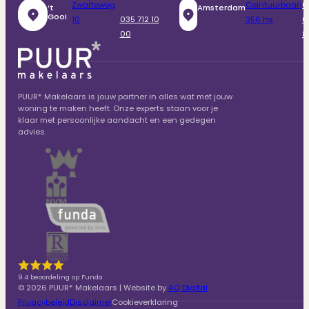
Zwarteweg
Ceintuurbaan
0
‘t
Amsterdam
Gooi
10
035 712 10
356 hs
6
00
8
PUUR* Makelaars is jouw partner in alles wat met jouw
woning te maken heeft. Onze experts staan voor je
klaar met persoonlijke aandacht en een gedegen
advies.
9.4 beoordeling op Funda
© 2026 PUUR* Makelaars | Website by
AQ Digital
Privacybeleid
Disclaimer
Cookieverklaring