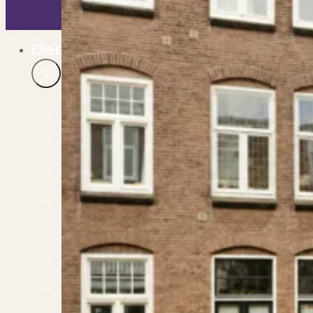
Bekijk ons huuraanbod..
Nieuwbouw projecten
De toekomst, te koop..
Diensten
Verkoop
Begeleiding naar een succesvolle verkoop
Aankoop
Samen vinden wij jouw droomwoning
Taxatie
Voldoe aan alle wettelijke eisen
Stille Verkoop
Verkoop jouw huis discreet..
Nieuwbouw verkopen
Vraagt om specialistische kennis...
Verhuren
Verhuur uw woning via ons netwerk
Verhuur & Beheer
Huurwoningen én beheer op maat