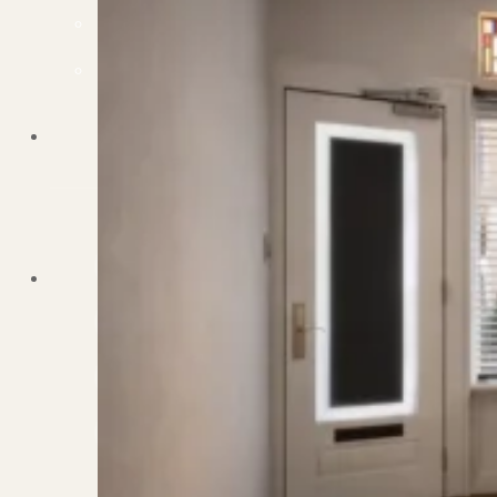
Dit zeggen klanten over ons
Partners
Maak gebruik van ons netwerk
Verenigingen
PUUR* is aangesloten bij...