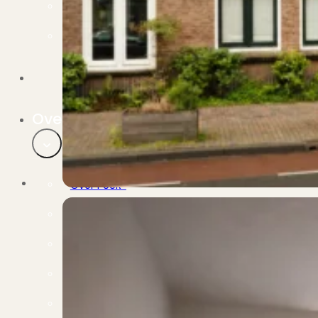
Verbouwen
Wil jij jouw huis renoveren? Geen probleem!
Alle diensten
Bekijk het overzicht van alle diensten..
Over PUUR*
Over PUUR*
Wie zijn wij?
Ons team
Leer ons beter kennen..
Werken bij PUUR*
Kom jij ons team versterken?
Onze vestigingen
De kracht van 6 vestigingen!
Beoordelingen