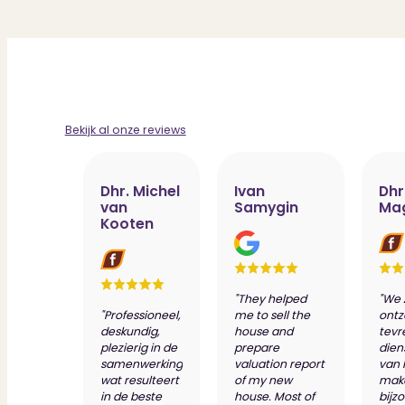
Bekijk al onze reviews
Dhr. Michel
Ivan
Dhr
van
Samygin
Ma
Kooten
"They helped
"We 
"Professioneel,
me to sell the
ontz
deskundig,
house and
tevr
plezierig in de
prepare
dien
samenwerking
valuation report
van 
wat resulteert
of my new
make
in de beste
house. Most of
bijz