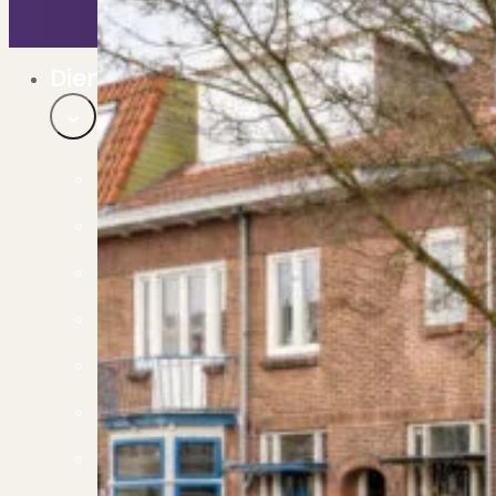
Bekijk ons huuraanbod..
Nieuwbouw projecten
De toekomst, te koop..
Diensten
Verkoop
Begeleiding naar een succesvolle verkoop
Aankoop
Samen vinden wij jouw droomwoning
Taxatie
Voldoe aan alle wettelijke eisen
Stille Verkoop
Verkoop jouw huis discreet..
Nieuwbouw verkopen
Vraagt om specialistische kennis...
Verhuren
Verhuur uw woning via ons netwerk
Verhuur & Beheer
Huurwoningen én beheer op maat