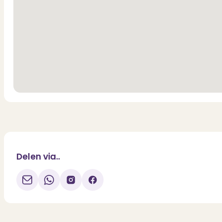
incorporated for optimal use of space.
Storage loft across the entire width of the property.
See the floor plans for the layout and dimensions.
Delen via..