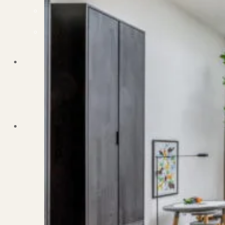
Dit zeggen klanten over ons
Partners
Maak gebruik van ons netwerk
Verenigingen
PUUR* is aangesloten bij...