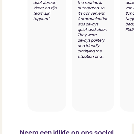
deal. Jeroen
the routine is
desk
Visser en zijn
automated, so
van
team zijn
it's convenient.
Scho
toppers."
Communication
Nog
was always
bed
quick and clear.
PUUR
They were
always politely
and friendly
clarifying the
situation and...
Neem een kijkje op ons social