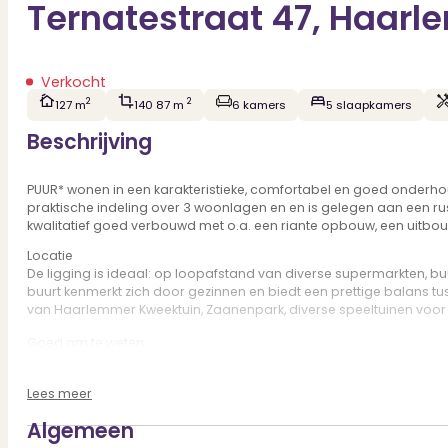
Ternatestraat 47, Haarl
Verkocht
2
2
127 m
140 87 m
6 kamers
5 slaapkamers
Beschrijving
PUUR* wonen in een karakteristieke, comfortabel en goed onderhou
praktische indeling over 3 woonlagen en en is gelegen aan een rust
kwalitatief goed verbouwd met o.a. een riante opbouw, een uitbouw
Locatie
De ligging is ideaal: op loopafstand van diverse supermarkten, buu
buurt kenmerkt zich door gezinnen en biedt een prettige balans tu
van Haarlemmer Kweektuin, Zaanenpark, diverse speeltuinen voor a
Goed om te weten
* Heerlijk ruim en licht gezinshuis
* Woonoppervlakte circa 127 m² (zie meetrapport)
Lees meer
* Woning met 5 slaapkamers en 2 badkamers
* Energielabel A met 15 zonnepanelen
Algemeen
* Zeer goed onderhouden woning