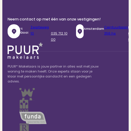
Neem contact op met één van onze vestigingen!
Zwarteweg
Ceintuurbaan
0
‘t
Amsterdam
Gooi
10
035 712 10
356 hs
6
00
8
PUUR* Makelaars is jouw partner in alles wat met jouw
woning te maken heeft. Onze experts staan voor je
klaar met persoonlijke aandacht en een gedegen
advies.