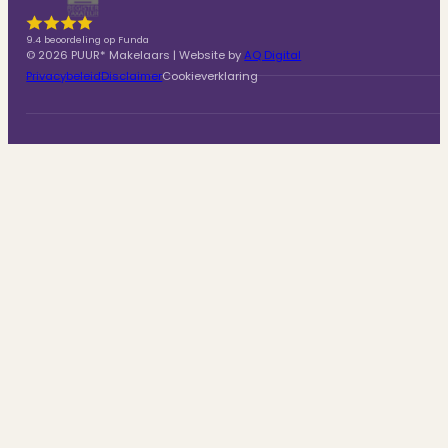
9.4 beoordeling op Funda
© 2026 PUUR* Makelaars | Website by
AQ Digital
Privacybeleid
Disclaimer
Cookieverklaring