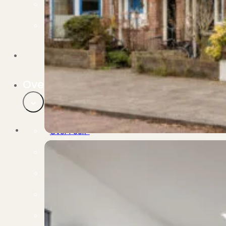
Verbouwen
Wil jij jouw huis renoveren? Geen probleem!
Alle diensten
Bekijk het overzicht van alle diensten..
Over PUUR*
Over PUUR*
Wie zijn wij?
Ons team
Leer ons beter kennen..
Werken bij PUUR*
Kom jij ons team versterken?
Onze vestigingen
De kracht van 6 vestigingen!
Beoordelingen