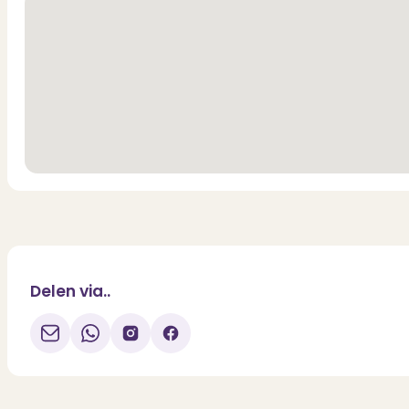
Layout
Ground floor
The entrance leads into the hall with a staircase to the first floo
garden. The detached storage shed at the back is accessible from 
First floor
The landing provides access to two bedrooms. The bedrooms are a pr
The corridor between the two rooms leads to the loft, which offers
Please view the floor plans for the exact layout and dimensions.
Delen via..