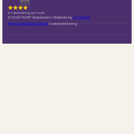
9.4 beoordeling op Funda
© 2026 PUUR* Makelaars | Website by
AQ Digital
Privacybeleid
Disclaimer
Cookieverklaring