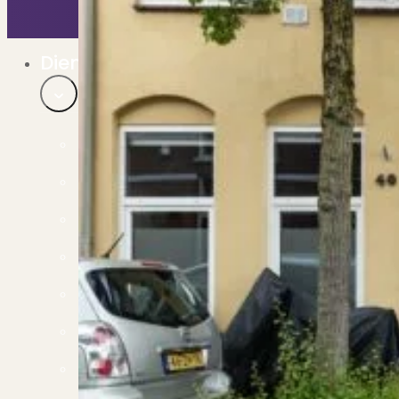
Bekijk ons huuraanbod..
Nieuwbouw projecten
De toekomst, te koop..
Diensten
Verkoop
Begeleiding naar een succesvolle verkoop
Aankoop
Samen vinden wij jouw droomwoning
Taxatie
Voldoe aan alle wettelijke eisen
Stille Verkoop
Verkoop jouw huis discreet..
Nieuwbouw verkopen
Vraagt om specialistische kennis...
Verhuren
Verhuur uw woning via ons netwerk
Verhuur & Beheer
Huurwoningen én beheer op maat