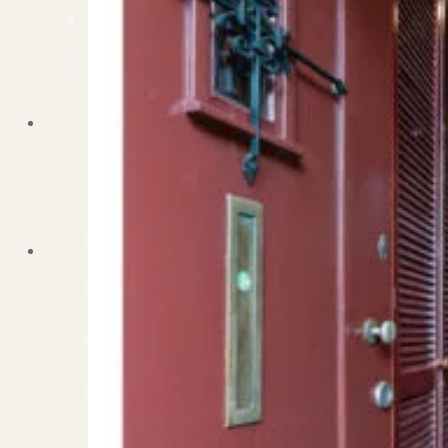
Dit zeggen klanten over ons
Partners
Maak gebruik van ons netwerk
Verenigingen
PUUR* is aangesloten bij...