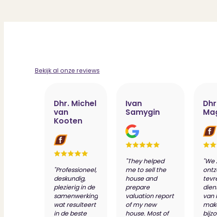
Bekijk al onze reviews
Dhr. Michel
Ivan
Dhr
van
Samygin
Ma
Kooten
"They helped
"We 
"Professioneel,
me to sell the
ontz
deskundig,
house and
tevr
plezierig in de
prepare
dien
samenwerking
valuation report
van 
wat resulteert
of my new
make
in de beste
house. Most of
bijz