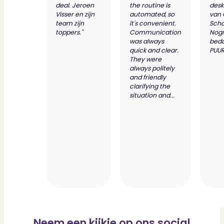
deal. Jeroen
the routine is
desk
Visser en zijn
automated, so
van
team zijn
it's convenient.
Scho
toppers."
Communication
Nog
was always
bed
quick and clear.
PUUR
They were
always politely
and friendly
clarifying the
situation and...
Neem een kijkje op ons social