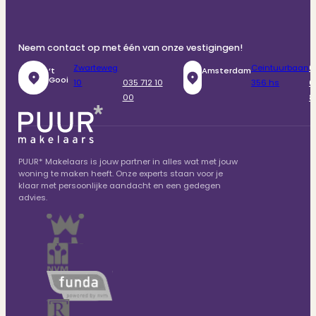
Neem contact op met één van onze vestigingen!
Zwarteweg
Ceintuurbaan
0
‘t
Amsterdam
Gooi
10
035 712 10
356 hs
6
00
8
PUUR* Makelaars is jouw partner in alles wat met jouw
woning te maken heeft. Onze experts staan voor je
klaar met persoonlijke aandacht en een gedegen
advies.