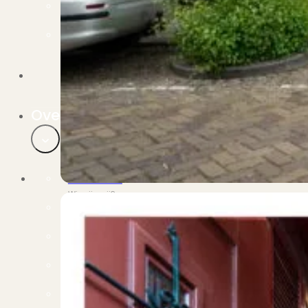
Verbouwen
Wil jij jouw huis renoveren? Geen probleem!
Alle diensten
Bekijk het overzicht van alle diensten..
Over PUUR*
Over PUUR*
Wie zijn wij?
Ons team
Leer ons beter kennen..
Werken bij PUUR*
Kom jij ons team versterken?
Onze vestigingen
De kracht van 6 vestigingen!
Beoordelingen