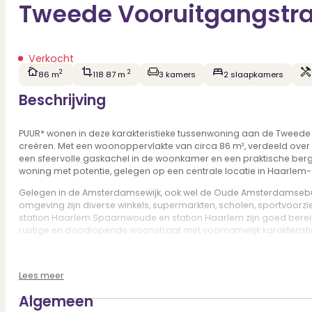
Tweede Vooruitgangstra
Verkocht
2
2
86 m
118 87 m
3 kamers
2 slaapkamers
Beschrijving
PUUR* wonen in deze karakteristieke tussenwoning aan de Tweede 
creëren. Met een woonoppervlakte van circa 86 m², verdeeld over
een sfeervolle gaskachel in de woonkamer en een praktische berg
woning met potentie, gelegen op een centrale locatie in Haarlem
Gelegen in de Amsterdamsewijk, ook wel de Oude Amsterdamsebuur
omgeving zijn diverse winkels, supermarkten, scholen, sportvoo
station Haarlem Spaarnwoude en station Haarlem zijn goed bereikb
rustige en doodlopende woonstraat met voornamelijk karakterist
Goed om te weten:
* Bouwjaar 1935
Lees meer
* Mogelijkheden voor op- en uitbouw
* Kluswoning met veel potentie!
Algemeen
* Fundering hersteld met stalen buispalen