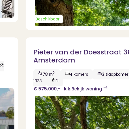
Beschikbaar
Pieter van der Doesstraat 3
Amsterdam
2
78 m
4 kamers
3 slaapkamer
1933
D
€ 575.000,-
k.k.
Bekijk woning