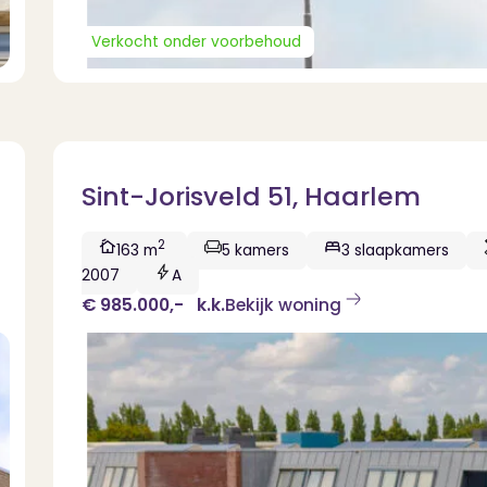
Verkocht onder voorbehoud
Sint-Jorisveld 51, Haarlem
2
163 m
5 kamers
3 slaapkamers
2007
A
€ 985.000,-
k.k.
Bekijk woning