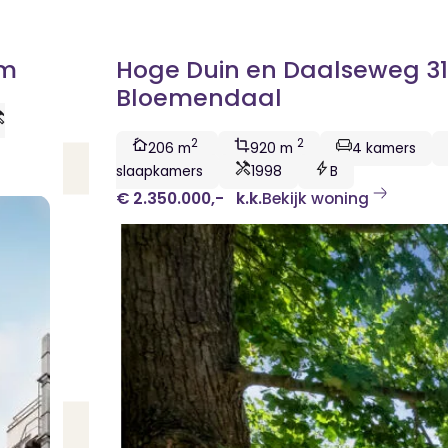
em
Hoge Duin en Daalseweg 31
Bloemendaal
2
2
206 m
920 m
4 kamers
slaapkamers
1998
B
€ 2.350.000,-
k.k.
Bekijk woning