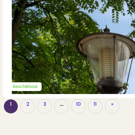
Beschikbaar
1
2
3
…
10
11
»