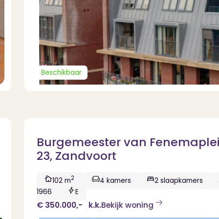
Beschikbaar
Burgemeester van Fenemaple
23, Zandvoort
2
102 m
4 kamers
2 slaapkamers
1966
E
€ 350.000,-
k.k.
Bekijk woning