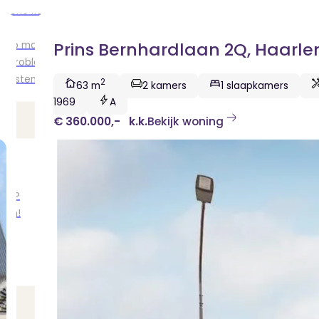
ische kennis...
rk
Prins Bernhardlaan 2Q, Haarl
r op maat
en probleem!
iensten..
2
63 m
2 kamers
1 slaapkamers
1969
A
€ 360.000,-
k.k.
Bekijk woning
ken?
ngen!
s