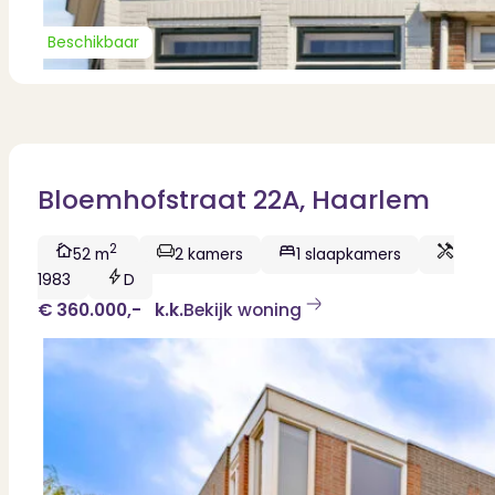
Contact
Bekijk Vestigingen
Beschikbaar
Bloemhofstraat 22A, Haarlem
2
52 m
2 kamers
1 slaapkamers
1983
D
€ 360.000,-
k.k.
Bekijk woning