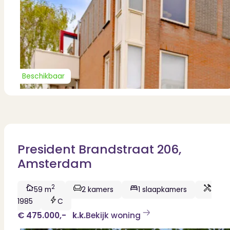
Beschikbaar
President Brandstraat 206,
Amsterdam
2
59 m
2 kamers
1 slaapkamers
1985
C
€ 475.000,-
k.k.
Bekijk woning