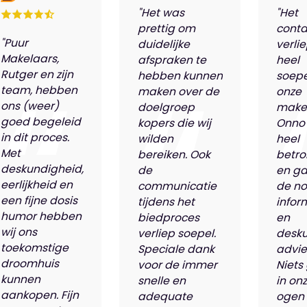
"Het was
"Het
prettig om
conta
"Puur
duidelijke
verli
Makelaars,
afspraken te
heel
Rutger en zijn
hebben kunnen
soepe
team, hebben
maken over de
onze
ons (weer)
doelgroep
make
goed begeleid
kopers die wij
Onno
in dit proces.
wilden
heel
Met
bereiken. Ook
betro
deskundigheid,
de
en ga
eerlijkheid en
communicatie
de n
een fijne dosis
tijdens het
infor
humor hebben
biedproces
en
wij ons
verliep soepel.
desk
toekomstige
Speciale dank
advie
droomhuis
voor de immer
Niets
kunnen
snelle en
in on
aankopen. Fijn
adequate
ogen 