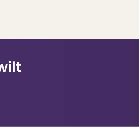
wilt
..
op..
 verkoop
ing