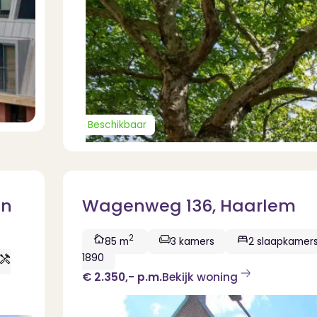
Beschikbaar
in
Wagenweg 136, Haarlem
2
85 m
3 kamers
2 slaapkamer
1890
€ 2.350,-
p.m.
Bekijk woning