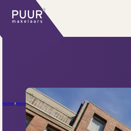
Ons aanbod
Huidige aanbod
Ontdek onze woningen..
Recentelijk verkocht
Net te laat? Kijk mee
Huurwoningen
Bekijk ons huuraanbod..
Nieuwbouw projecten
De toekomst, te ko
Diensten
Home
>
Woningen
>
Vrolikstraat 347N, Amsterdam
Verkoop
Begeleiding naar een succesvolle
Aankoop
Samen vinden wij jouw droomwon
Taxatie
Voldoe aan alle wettelijke eisen
Stille Verkoop
Verkoop jouw huis discreet..