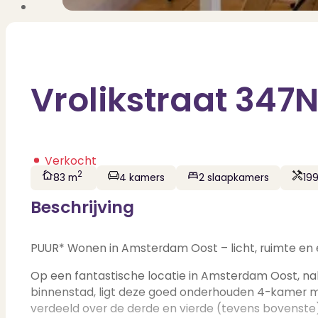
Vrolikstraat 34
Verkocht
2
83 m
4 kamers
2 slaapkamers
19
Beschrijving
PUUR* Wonen in Amsterdam Oost – licht, ruimte en ee
Op een fantastische locatie in Amsterdam Oost, na
binnenstad, ligt deze goed onderhouden 4-kamer ma
verdeeld over de derde en vierde (tevens bovenst