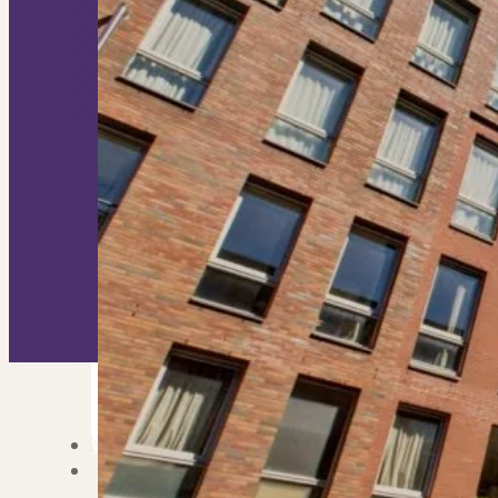
Nieuwbouw verkopen
Vraagt om specialist
Verhuren
Verhuur uw woning via ons netwe
Verhuur & Beheer
Huurwoningen én behee
Verbouwen
Wil jij jouw huis renoveren? Ge
Alle diensten
Bekijk het overzicht van alle d
Blog
Over PUUR*
Over PUUR*
Wie zijn wij?
Ons team
Leer ons beter kennen..
Werken bij PUUR*
Kom jij ons team verster
Onze vestigingen
De kracht van 6 vestigi
Beoordelingen
Dit zeggen klanten over on
Partners
Maak gebruik van ons netwerk
Verenigingen
PUUR* is aangesloten bij...
Werken bij PUUR*