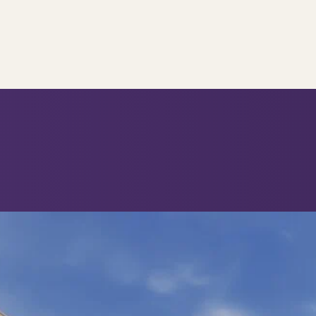
..
op..
 verkoop
ing