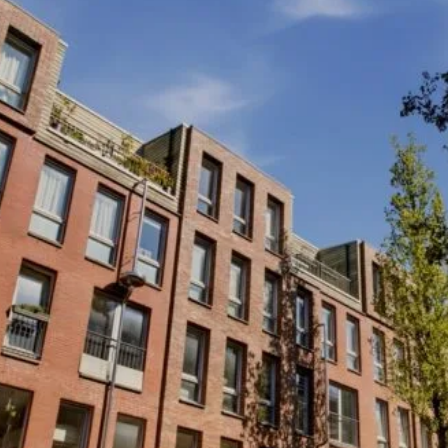
ische kennis...
rk
r op maat
en probleem!
iensten..
ken?
ngen!
s