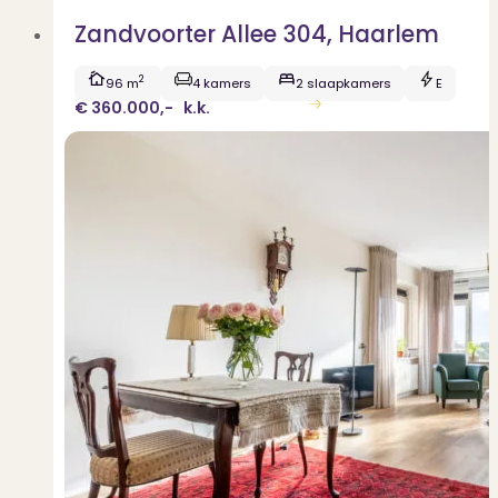
Zandvoorter Allee 304, Haarlem
2
96 m
4 kamers
2 slaapkamers
E
€ 360.000,-
k.k.
Bekijk woning