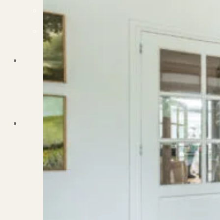
Dit zeggen klanten over ons
Partners
Maak gebruik van ons netwerk
Verenigingen
PUUR* is aangesloten bij...