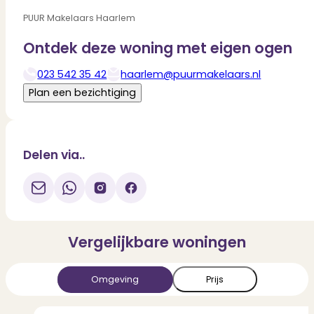
PUUR Makelaars Haarlem
Ontdek deze woning met eigen ogen
023 542 35 42
haarlem@puurmakelaars.nl
Deel via WhatsApp
Download
Plan een bezichtiging
Delen via..
Vergelijkbare woningen
Omgeving
Prijs