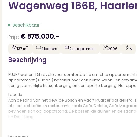
Wagenweg 166B, Haarl
Beschikbaar
€ 875.000,-
Prijs:
2
137 m
4 kamers
2 slaapkamers
2006
A
Beschrijving
PUUR* wonen: Dit royale zeer comfortabele en lichte appartement m
appartement (A-label) beschikt over een ruime woon- en eetkame
een gezamenlijke fietsenberging en een aparte berging. Het appar
Locatie
Aan de rand van het gewilde Bosch en Vaart kwartier dat geliefd is
ateliers, eetcafés en restaurants zoals Cafe Colette, Cafe Mog
bevinden zich op loopafstand. De bossen, de duinen en de strande
en Den Haag.
Goed om te weten:
* Woonoppervlakte ca. 137 m², inhoud m3
Lees meer