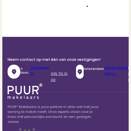
Neem contact op met één van onze vestigingen!
Zwarteweg
Ceintuurbaan
0
‘t
Amsterdam
Gooi
10
035 712 10
356 hs
6
00
8
PUUR* Makelaars is jouw partner in alles wat met jouw
woning te maken heeft. Onze experts staan voor je
klaar met persoonlijke aandacht en een gedegen
advies.