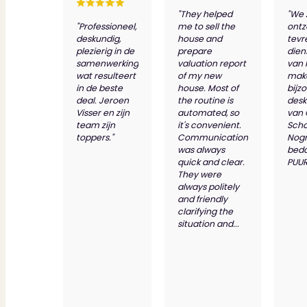
"They helped
"We 
"Professioneel,
me to sell the
ontz
deskundig,
house and
tevr
plezierig in de
prepare
dien
samenwerking
valuation report
van 
wat resulteert
of my new
make
in de beste
house. Most of
bijz
deal. Jeroen
the routine is
desk
Visser en zijn
automated, so
van
team zijn
it's convenient.
Scho
toppers."
Communication
Nog
was always
bed
quick and clear.
PUUR
They were
always politely
and friendly
clarifying the
situation and...