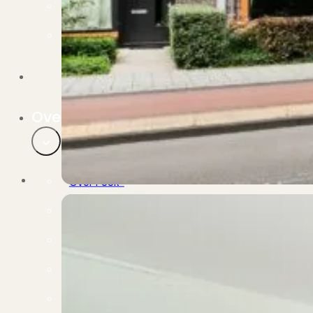
Verbouwen
Wil jij jouw huis renoveren? Geen probleem!
Alle diensten
Bekijk het overzicht van alle diensten..
Over PUUR*
Over PUUR*
Wie zijn wij?
Ons team
Leer ons beter kennen..
Werken bij PUUR*
Kom jij ons team versterken?
Onze vestigingen
De kracht van 6 vestigingen!
Beoordelingen