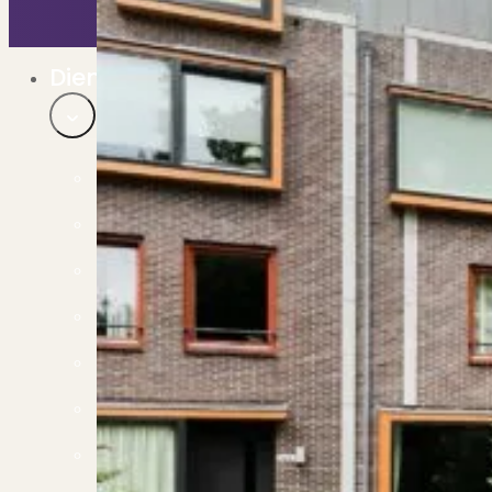
Bekijk ons huuraanbod..
Nieuwbouw projecten
De toekomst, te koop..
Diensten
Verkoop
Begeleiding naar een succesvolle verkoop
Aankoop
Samen vinden wij jouw droomwoning
Taxatie
Voldoe aan alle wettelijke eisen
Stille Verkoop
Verkoop jouw huis discreet..
Nieuwbouw verkopen
Vraagt om specialistische kennis...
Verhuren
Verhuur uw woning via ons netwerk
Verhuur & Beheer
Huurwoningen én beheer op maat