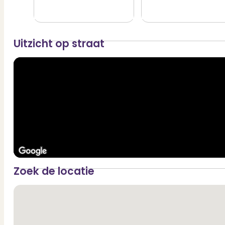
Layout
Ground floor: Entrance with intercom, stairwell, and elevator.
First floor: Spacious hallway with access to the bathroom and two
Uitzicht op straat
Second floor: At the front is the spacious living room with a bay w
room with a loggia featuring sliding doors facing west. Also on thi
See the floor plans for the layout and dimensions. The brochure
Zoek de locatie