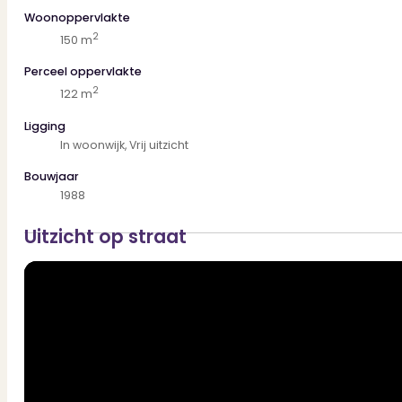
Maak een afspraak en laat je verrassen door ruimte, ligging en w
Woonoppervlakte
2
150 m
Perceel oppervlakte
2
122 m
Ligging
In woonwijk, Vrij uitzicht
Bouwjaar
1988
Uitzicht op straat