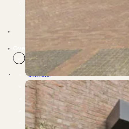
Verbouwen
Wil jij jouw huis renoveren? Geen probleem!
Alle diensten
Bekijk het overzicht van alle diensten..
Over PUUR*
Over PUUR*
Wie zijn wij?
Ons team
Leer ons beter kennen..
Werken bij PUUR*
Kom jij ons team versterken?
Onze vestigingen
De kracht van 6 vestigingen!
Beoordelingen