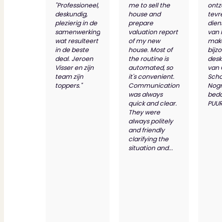
"Professioneel,
me to sell the
ontz
deskundig,
house and
tevr
plezierig in de
prepare
dien
samenwerking
valuation report
van 
wat resulteert
of my new
make
in de beste
house. Most of
bijz
deal. Jeroen
the routine is
desk
Visser en zijn
automated, so
van
team zijn
it's convenient.
Scho
toppers."
Communication
Nog
was always
bed
quick and clear.
PUUR
They were
always politely
and friendly
clarifying the
situation and...