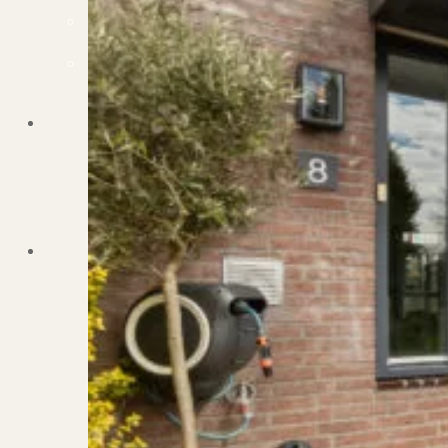
Dit zeggen klanten over ons
Partners
Maak gebruik van ons netwerk
Verenigingen
PUUR* is aangesloten bij...