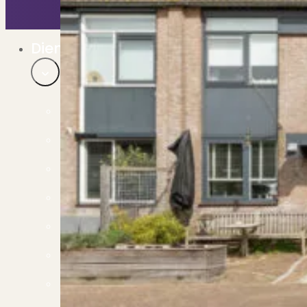
Bekijk ons huuraanbod..
Nieuwbouw projecten
De toekomst, te koop..
Diensten
Verkoop
Begeleiding naar een succesvolle verkoop
Aankoop
Samen vinden wij jouw droomwoning
Taxatie
Voldoe aan alle wettelijke eisen
Stille Verkoop
Verkoop jouw huis discreet..
Nieuwbouw verkopen
Vraagt om specialistische kennis...
Verhuren
Verhuur uw woning via ons netwerk
Verhuur & Beheer
Huurwoningen én beheer op maat