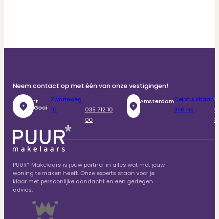
Neem contact op met één van onze vestigingen!
Zwarteweg
Ceintuurbaan
0
‘t
Amsterdam
Gooi
10
035 712 10
356 hs
6
00
8
PUUR* Makelaars is jouw partner in alles wat met jouw
woning te maken heeft. Onze experts staan voor je
klaar met persoonlijke aandacht en een gedegen
advies.