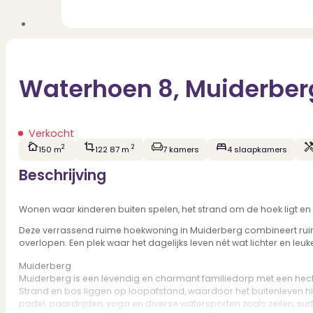
Waterhoen 8, Muiderber
Verkocht
2
2
150 m
122 87 m
7 kamers
4 slaapkamers
Beschrijving
Wonen waar kinderen buiten spelen, het strand om de hoek ligt en je
Deze verrassend ruime hoekwoning in Muiderberg combineert ruimte
overlopen. Een plek waar het dagelijks leven nét wat lichter en leuke
Muiderberg
Muiderberg is een levendig en charmant familiedorp met een hechte
Strand en bos liggen op loopafstand, waardoor het buitenleven hie
padel, paardrijden, yoga en diverse watersporten zoals zeilen, surf