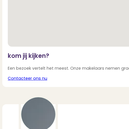
Layout:
Basement:
The large basement is accessible via a fixed staircase. This dry s
Ground Floor:
Through the front yard and the front entrance, you enter the spacio
original stained-glass skylight in the ceiling.
From the entry hall, you can access a work/relaxation/TV room at 
Gaggenau built-in appliances, a gas fireplace, custom cabinets, 
kom jij kijken?
Adjacent to this is the stately dining room with parquet flooring
fireplace. The sunroom has French doors leading to the sunny, ex
Een bezoek vertelt het meest. Onze makelaars nemen graag
In the garden stands a large, heated stone shed equipped with elec
Contacteer ons nu
First Floor:
The first floor is accessible via the beautiful staircase with ori
At the rear are two spacious bedrooms, including the master bedroo
in bookcase.
This floor also features a spacious bathroom with a bathtub, doubl
Second Floor:
The second floor is accessible via the stairs (or elevator). The s
The front bedroom is very spacious and features a built-in closet.