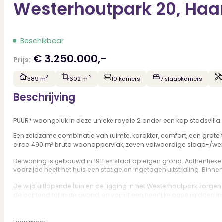
Westerhoutpark 20, Haa
Beschikbaar
€ 3.250.000,-
Prijs:
2
2
389 m
602 m
10 kamers
7 slaapkamers
Beschrijving
PUUR* woongeluk in deze unieke royale 2 onder een kap stadsvilla
Een zeldzame combinatie van ruimte, karakter, comfort, een grote t
circa 490 m² bruto woonoppervlak, zeven volwaardige slaap-/werkkam
De woning is gebouwd in 1911 en staat op eigen grond. Authentie
voorzijde heeft het huis een statige en ingetogen uitstraling. Bin
De wijd uitlopende tuin en de ligging in het Westerhoutpark zorgen 
de ochtend tot in de avond, en vormt een heerlijke oase midden in
hier duidelijk voelbaar. De royale hal, de zichtlijnen en het glas 
één geheel: een voortreffelijk familiehuis waar iedereen zijn eigen p
Lees meer