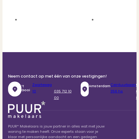
Neem contact op met één van onze vestigingen!
Zwarteweg
Ceintuurbaan
0
‘t
Amsterdam
Gooi
10
035 712 10
356 hs
6
00
8
PUUR* Makelaars is jouw partner in alles wat met jouw
woning te maken heeft. Onze experts staan voor je
klaar met persoonlijke aandacht en een gedegen