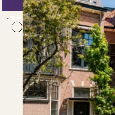
Bekijk ons huuraanbod..
Nieuwbouw projecten
De toekomst, te koop..
Diensten
Verkoop
Begeleiding naar een succesvolle verkoop
Aankoop
Samen vinden wij jouw droomwoning
Taxatie
Voldoe aan alle wettelijke eisen
Stille Verkoop
Verkoop jouw huis discreet..
Nieuwbouw verkopen
Vraagt om specialistische kennis...
Verhuren
Verhuur uw woning via ons netwerk
Verhuur & Beheer
Huurwoningen én beheer op maat