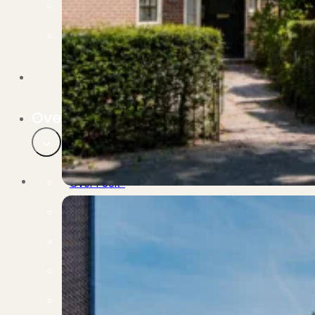
Verbouwen
Wil jij jouw huis renoveren? Geen probleem!
Alle diensten
Bekijk het overzicht van alle diensten..
Over PUUR*
Over PUUR*
Wie zijn wij?
Ons team
Leer ons beter kennen..
Werken bij PUUR*
Kom jij ons team versterken?
Onze vestigingen
De kracht van 6 vestigingen!
Beoordelingen