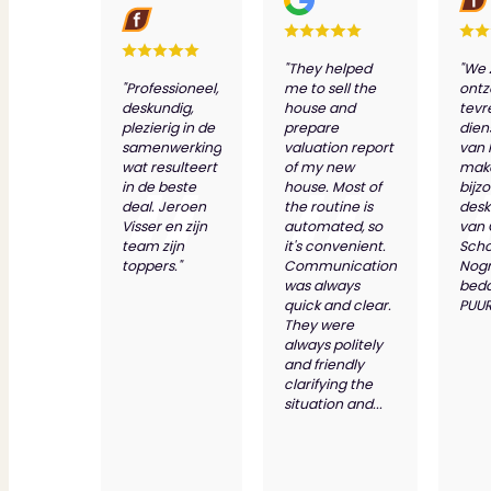
"They helped
"We 
"Professioneel,
me to sell the
ontz
deskundig,
house and
tevr
plezierig in de
prepare
dien
samenwerking
valuation report
van 
wat resulteert
of my new
make
in de beste
house. Most of
bijz
deal. Jeroen
the routine is
desk
Visser en zijn
automated, so
van
team zijn
it's convenient.
Scho
toppers."
Communication
Nog
was always
bed
quick and clear.
PUUR
They were
always politely
and friendly
clarifying the
situation and...