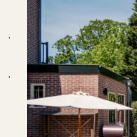
Dit zeggen klanten over ons
Partners
Maak gebruik van ons netwerk
Verenigingen
PUUR* is aangesloten bij...