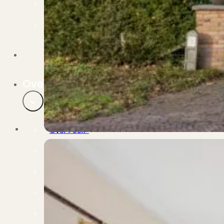
Verbouwen
Wil jij jouw huis renoveren? Geen probleem!
Alle diensten
Bekijk het overzicht van alle diensten..
Over PUUR*
Over PUUR*
Wie zijn wij?
Ons team
Leer ons beter kennen..
Werken bij PUUR*
Kom jij ons team versterken?
Onze vestigingen
De kracht van 6 vestigingen!
Beoordelingen