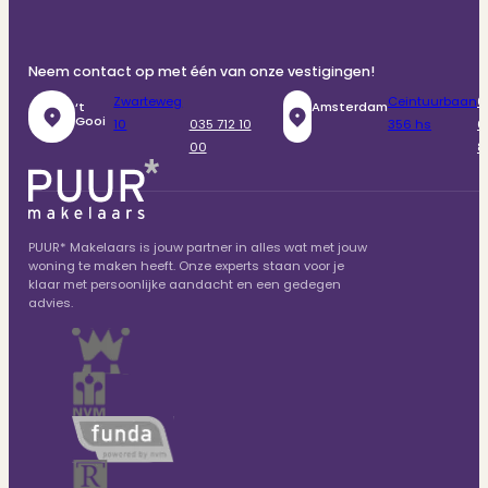
Neem contact op met één van onze vestigingen!
Zwarteweg
Ceintuurbaan
0
‘t
Amsterdam
Gooi
10
035 712 10
356 hs
6
00
8
PUUR* Makelaars is jouw partner in alles wat met jouw
woning te maken heeft. Onze experts staan voor je
klaar met persoonlijke aandacht en een gedegen
advies.