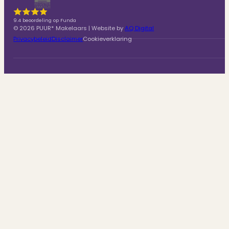
9.4 beoordeling op Funda
© 2026 PUUR* Makelaars | Website by
AQ Digital
Privacybeleid
Disclaimer
Cookieverklaring