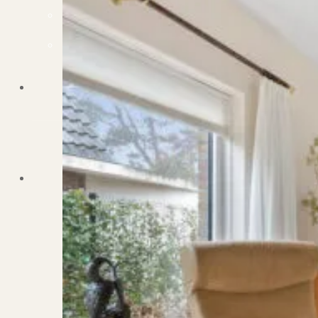
Dit zeggen klanten over ons
Partners
Maak gebruik van ons netwerk
Verenigingen
PUUR* is aangesloten bij...