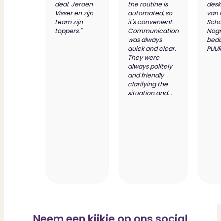
deal. Jeroen
the routine is
desk
Visser en zijn
automated, so
van
team zijn
it's convenient.
Scho
toppers."
Communication
Nog
was always
bed
quick and clear.
PUUR
They were
always politely
and friendly
clarifying the
situation and...
Neem een kijkje op ons social