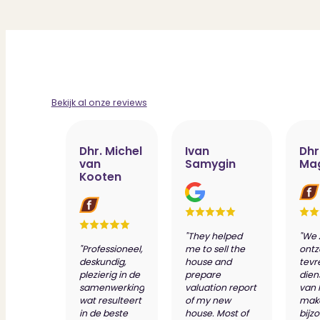
Bekijk al onze reviews
Dhr. Michel
Ivan
Dhr
van
Samygin
Ma
Kooten
"They helped
"We 
"Professioneel,
me to sell the
ontz
deskundig,
house and
tevr
plezierig in de
prepare
dien
samenwerking
valuation report
van 
wat resulteert
of my new
make
in de beste
house. Most of
bijz