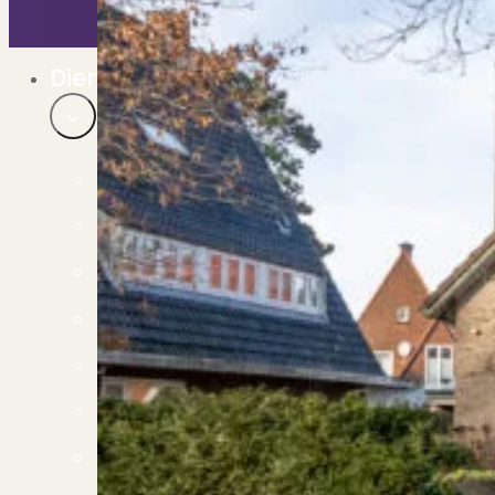
Bekijk ons huuraanbod..
Nieuwbouw projecten
De toekomst, te koop..
Diensten
Verkoop
Begeleiding naar een succesvolle verkoop
Aankoop
Samen vinden wij jouw droomwoning
Taxatie
Voldoe aan alle wettelijke eisen
Stille Verkoop
Verkoop jouw huis discreet..
Nieuwbouw verkopen
Vraagt om specialistische kennis...
Verhuren
Verhuur uw woning via ons netwerk
Verhuur & Beheer
Huurwoningen én beheer op maat