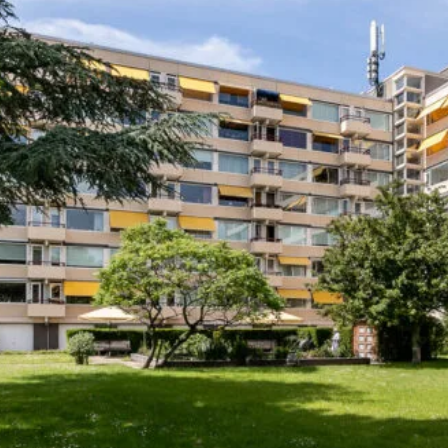
ische kennis...
rk
r op maat
en probleem!
iensten..
ken?
ngen!
s