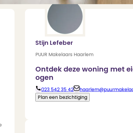
Stijn Lefeber
PUUR Makelaars Haarlem
Ontdek deze woning met e
ogen
023 542 35 42
haarlem@puurmakelaar
Deel via Whats
Plan een bezichtiging
Download brochure
e