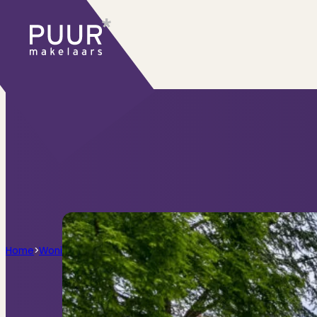
Ons aanbod
Huidige aanbod
Ontdek onze woningen..
Recentelijk verkocht
Net te laat? Kijk mee
Huurwoningen
Bekijk ons huuraanbod..
Nieuwbouw projecten
De toekomst, te ko
Diensten
Home
>
Woningen
>
Zandvoorter Allee 62, Haarlem
Verkoop
Begeleiding naar een succesvolle
Aankoop
Samen vinden wij jouw droomwon
Taxatie
Voldoe aan alle wettelijke eisen
Stille Verkoop
Verkoop jouw huis discreet..