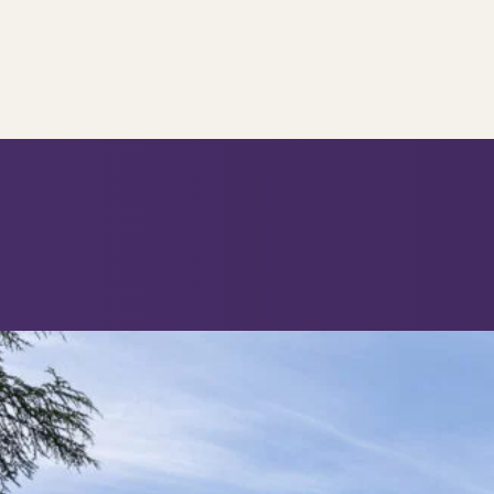
..
op..
 verkoop
ing