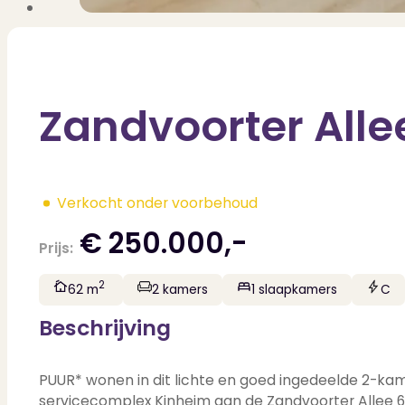
Zandvoorter Alle
Verkocht onder voorbehoud
€ 250.000,-
Prijs:
2
62 m
2 kamers
1 slaapkamers
C
Beschrijving
PUUR* wonen in dit lichte en goed ingedeelde 2-ka
servicecomplex Kinheim aan de Zandvoorter Allee 6