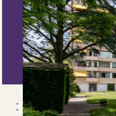
Nieuwbouw verkopen
Vraagt om specialist
Verhuren
Verhuur uw woning via ons netwe
Verhuur & Beheer
Huurwoningen én behee
Verbouwen
Wil jij jouw huis renoveren? Ge
Alle diensten
Bekijk het overzicht van alle d
Blog
Over PUUR*
Over PUUR*
Wie zijn wij?
Ons team
Leer ons beter kennen..
Werken bij PUUR*
Kom jij ons team verster
Onze vestigingen
De kracht van 6 vestigi
Beoordelingen
Dit zeggen klanten over on
Partners
Maak gebruik van ons netwerk
Verenigingen
PUUR* is aangesloten bij...
Werken bij PUUR*