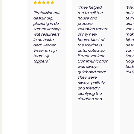
"They helped
"We 
"Professioneel,
me to sell the
ontz
deskundig,
house and
tevr
plezierig in de
prepare
dien
samenwerking
valuation report
van 
wat resulteert
of my new
make
in de beste
house. Most of
bijz
deal. Jeroen
the routine is
desk
Visser en zijn
automated, so
van
team zijn
it's convenient.
Scho
toppers."
Communication
Nog
was always
bed
quick and clear.
PUUR
They were
always politely
and friendly
clarifying the
situation and...