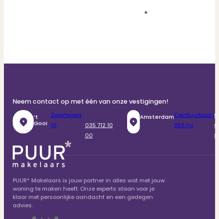
Neem contact op met één van onze vestigingen!
Zwarteweg
Ceintuurbaan
0
‘t
Amsterdam
Gooi
10
035 712 10
356 hs
6
00
8
PUUR* Makelaars is jouw partner in alles wat met jouw
woning te maken heeft. Onze experts staan voor je
klaar met persoonlijke aandacht en een gedegen
advies.