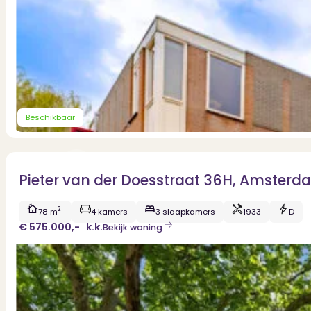
Dit zeggen klanten over ons
Partners
Maak gebruik van ons netwerk
Verenigingen
PUUR* is aangesloten bij...
Beschikbaar
Pieter van der Doesstraat 36H, Amsterd
2
78 m
4 kamers
3 slaapkamers
1933
D
€ 575.000,-
k.k.
Bekijk woning