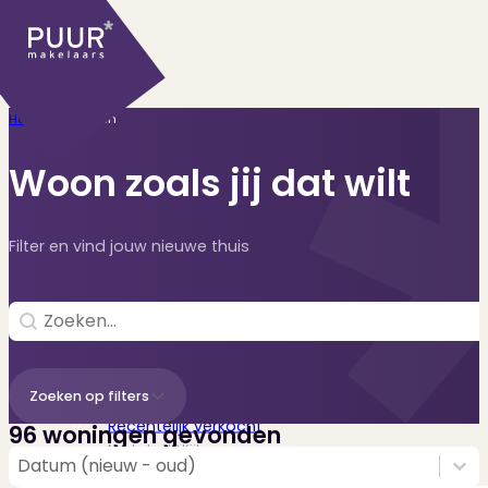
Home
>
Woningen
Woon zoals jij dat wilt
Filter en vind jouw nieuwe thuis
Ons aanbod
Search
Search content
Huidige aanbod
Zoeken op filters
Ontdek onze woningen..
Recentelijk verkocht
96 woningen gevonden
Net te laat? Kijk mee..
Sorting
Sort content
Sort content
Datum (nieuw - oud)
Huurwoningen