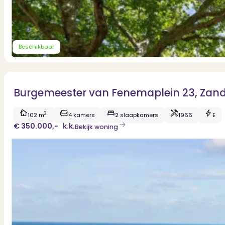
Beschikbaar
Burgemeester van Fenemaplein 23, Zan
2
102 m
4 kamers
2 slaapkamers
1966
E
€ 350.000,-
k.k.
Bekijk woning