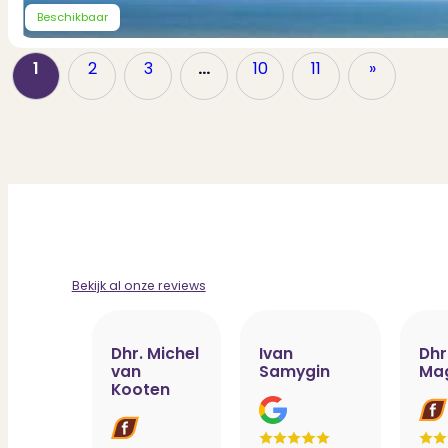
Beschikbaar
1
2
3
…
10
11
»
Bekijk al onze reviews
Dhr. Michel
Ivan
Dhr
van
Samygin
Ma
Kooten