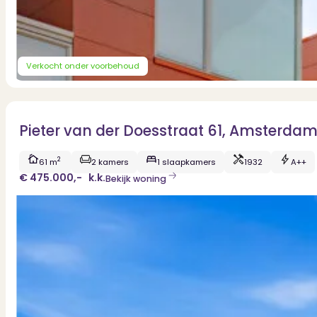
Verkocht onder voorbehoud
Pieter van der Doesstraat 61, Amsterda
2
61 m
2 kamers
1 slaapkamers
1932
A++
€ 475.000,-
k.k.
Bekijk woning