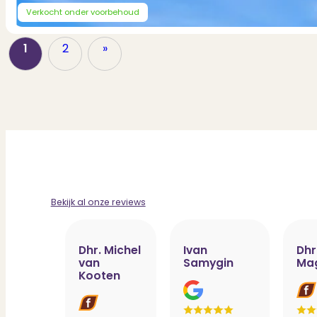
Verkocht onder voorbehoud
1
2
»
Bekijk al onze reviews
Dhr. Michel
Ivan
Dhr
van
Samygin
Ma
Kooten