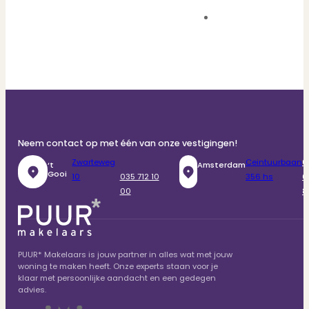
Neem contact op met één van onze vestigingen!
Zwarteweg
Ceintuurbaan
0
‘t
Amsterdam
Gooi
10
035 712 10
356 hs
6
00
8
PUUR* Makelaars is jouw partner in alles wat met jouw
woning te maken heeft. Onze experts staan voor je
klaar met persoonlijke aandacht en een gedegen
advies.