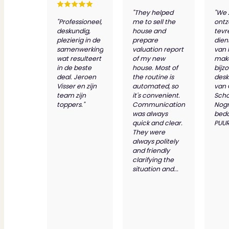
"They helped
"We 
"Professioneel,
me to sell the
ontz
deskundig,
house and
tevr
plezierig in de
prepare
dien
samenwerking
valuation report
van 
wat resulteert
of my new
make
in de beste
house. Most of
bijz
deal. Jeroen
the routine is
desk
Visser en zijn
automated, so
van
team zijn
it's convenient.
Scho
toppers."
Communication
Nog
was always
bed
quick and clear.
PUUR
They were
always politely
and friendly
clarifying the
situation and...