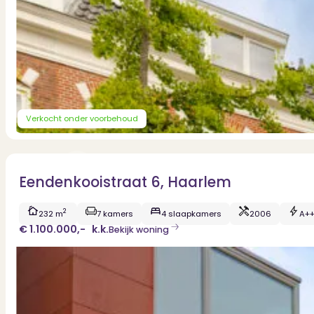
Dit zeggen klanten over ons
Partners
Maak gebruik van ons netwerk
Verenigingen
PUUR* is aangesloten bij...
Verkocht onder voorbehoud
Eendenkooistraat 6, Haarlem
2
232 m
7 kamers
4 slaapkamers
2006
A+
€ 1.100.000,-
k.k.
Bekijk woning