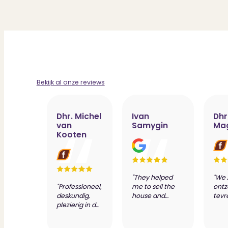
Bekijk al onze reviews
Dhr. Michel
Ivan
Dhr
van
Samygin
Ma
Kooten
"They helped
"We 
"Professioneel,
me to sell the
ontz
deskundig,
house and
tevr
plezierig in de
prepare
dien
samenwerking
valuation report
van 
wat resulteert
of my new
make