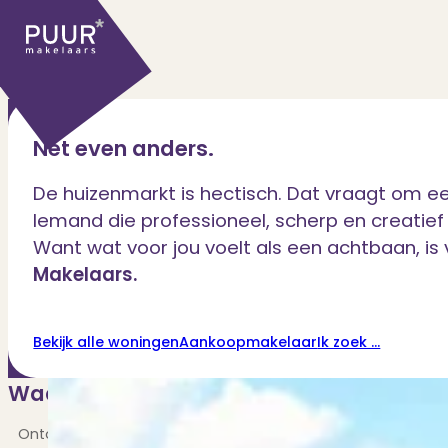
Nét even anders.
De huizenmarkt is hectisch. Dat vraagt om 
Iemand die professioneel, scherp en creatief is
Want wat voor jou voelt als een achtbaan, i
Ons aanbod
Makelaars.
Bekijk alle woningen
Aankoopmakelaar
Ik zoek ...
Huidige aanbod
Ontdek onze woningen..
Waar kunnen wij u mee helpen?
Recentelijk verkocht
Net te laat? Kijk mee..
Huurwoningen
Ontdek de alles-in-één oplossing voor jouw vastgoedbeho