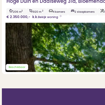
Hoge Duin en Daalseweg 31a, Bloemend
2
2
206 m
920 m
4 kamers
2 slaapkamers
€ 2.350.000,-
k.k.
Bekijk woning
Beschikbaar