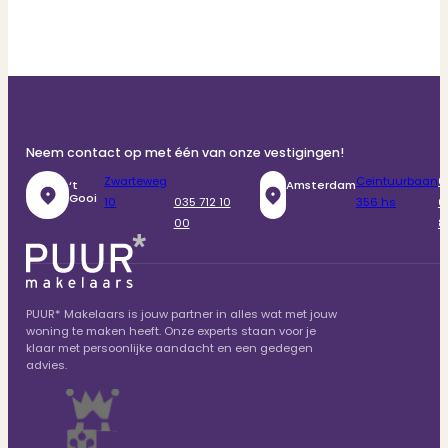
Neem contact op met één van onze vestigingen!
Zwarteweg
Ceintuurbaan
0
‘t
Amsterdam
Gooi
10
035 712 10
356 hs
6
00
8
PUUR* Makelaars is jouw partner in alles wat met jouw
woning te maken heeft. Onze experts staan voor je
klaar met persoonlijke aandacht en een gedegen
advies.