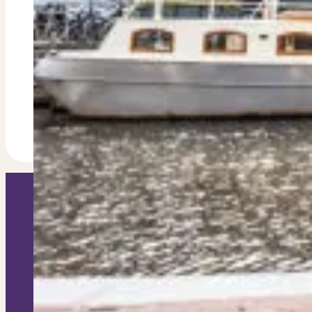
Dit zeggen klanten over ons
Partners
Maak gebruik van ons netwerk
Verenigingen
PUUR* is aangesloten bij...