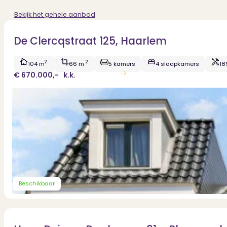
Bekijk het gehele aanbod
De Clercqstraat 125, Haarlem
2
2
104 m
66 m
5 kamers
4 slaapkamers
18
€ 670.000,-
k.k.
Bekijk woning
Beschikbaar