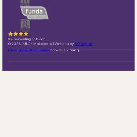
9.4 beoordeling op Funda
© 2026 PUUR* Makelaars | Website by
AQ Digital
Privacybeleid
Disclaimer
Cookieverklaring