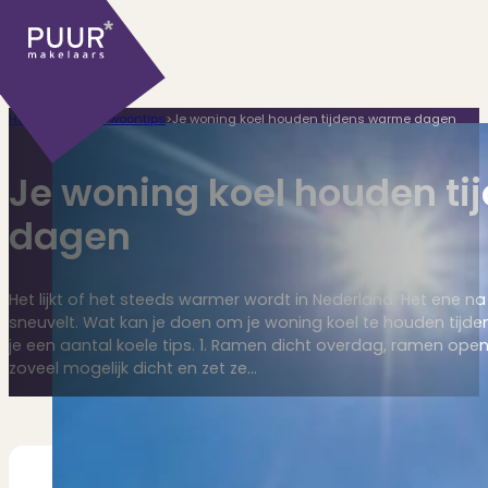
Home
>
Handige woontips
>
Je woning koel houden tijdens warme dagen
Je woning koel houden t
dagen
Ons aanbod
Het lijkt of het steeds warmer wordt in Nederland. Het ene 
sneuvelt. Wat kan je doen om je woning koel te houden tij
je een aantal koele tips. 1. Ramen dicht overdag, ramen ope
zoveel mogelijk dicht en zet ze…
Huidige aanbod
Ontdek onze woningen..
Recentelijk verkocht
Net te laat? Kijk mee..
Huurwoningen