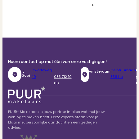
Neem contact op met één van onze vestigingen!
Zwarteweg
Ceintuurbaan
0
‘t
Amsterdam
Gooi
10
035 712 10
356 hs
6
00
8
PUUR* Makelaars is jouw partner in alles wat met jouw
woning te maken heeft. Onze experts staan voor je
klaar met persoonlijke aandacht en een gedegen
advies.