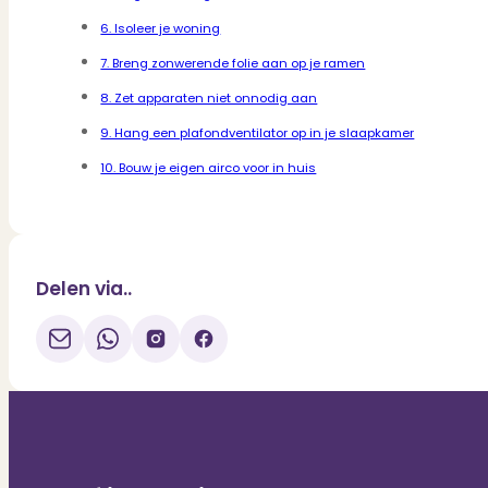
6. Isoleer je woning
7. Breng zonwerende folie aan op je ramen
8. Zet apparaten niet onnodig aan
9. Hang een plafondventilator op in je slaapkamer
10. Bouw je eigen airco voor in huis
Delen via..