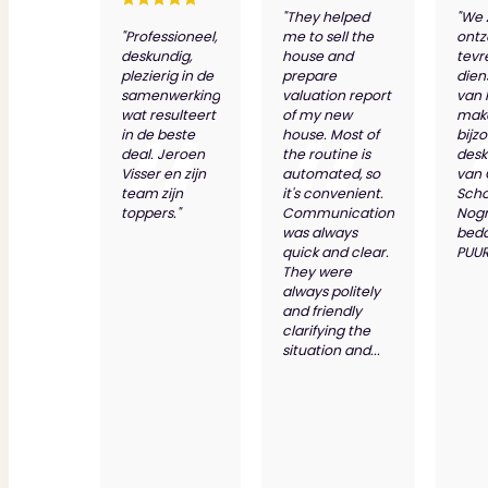
"They helped
"We 
"Professioneel,
me to sell the
ontz
deskundig,
house and
tevr
plezierig in de
prepare
dien
samenwerking
valuation report
van 
wat resulteert
of my new
make
in de beste
house. Most of
bijz
deal. Jeroen
the routine is
desk
Visser en zijn
automated, so
van
team zijn
it's convenient.
Scho
toppers."
Communication
Nog
was always
bed
quick and clear.
PUUR
They were
always politely
and friendly
clarifying the
situation and...