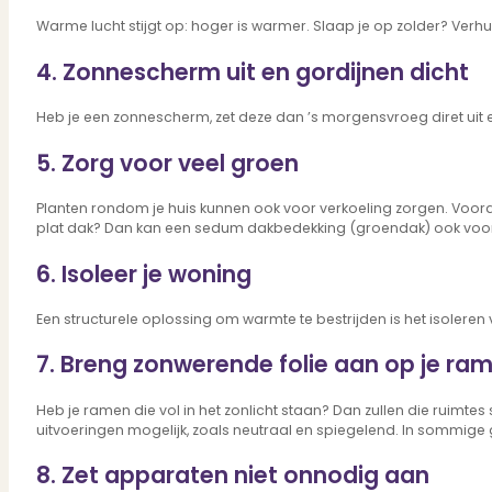
Verbouwen
Warme lucht stijgt op: hoger is warmer. Slaap je op zolder? Verhui
Wil jij jouw huis renoveren? Geen probleem!
Alle diensten
4. Zonnescherm uit en gordijnen dicht
Bekijk het overzicht van alle diensten..
Heb je een zonnescherm, zet deze dan ’s morgensvroeg diret uit e
5. Zorg voor veel groen
Over PUUR*
Planten rondom je huis kunnen ook voor verkoeling zorgen. Voor
plat dak? Dan kan een sedum dakbedekking (groendak) ook voor 
6. Isoleer je woning
Over PUUR*
Wie zijn wij?
Een structurele oplossing om warmte te bestrijden is het isoler
Ons team
Leer ons beter kennen..
7. Breng zonwerende folie aan op je ra
Werken bij PUUR*
Kom jij ons team versterken?
Heb je ramen die vol in het zonlicht staan? Dan zullen die ruimtes
Onze vestigingen
uitvoeringen mogelijk, zoals neutraal en spiegelend. In sommige g
De kracht van 6 vestigingen!
Beoordelingen
8. Zet apparaten niet onnodig aan