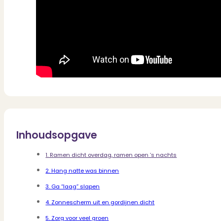
Inhoudsopgave
1. Ramen dicht overdag, ramen open ’s nachts
2. Hang natte was binnen
3. Ga “laag” slapen
4. Zonnescherm uit en gordijnen dicht
5. Zorg voor veel groen