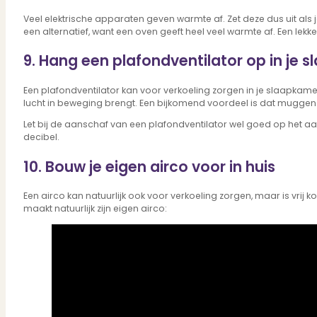
Dit zeggen klanten over ons
Partners
Veel elektrische apparaten geven warmte af. Zet deze dus uit als j
een alternatief, want een oven geeft heel veel warmte af. Een lek
Maak gebruik van ons netwerk
Verenigingen
9. Hang een plafondventilator op in je 
PUUR* is aangesloten bij...
Een plafondventilator kan voor verkoeling zorgen in je slaapkame
lucht in beweging brengt. Een bijkomend voordeel is dat muggen h
Let bij de aanschaf van een plafondventilator wel goed op het aa
decibel.
10. Bouw je eigen airco voor in huis
Een airco kan natuurlijk ook voor verkoeling zorgen, maar is vri
maakt natuurlijk zijn eigen airco: