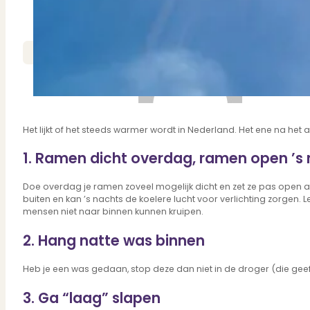
Bekijk ons huuraanbod..
Nieuwbouw projecten
De toekomst, te koop..
Diensten
PUUR Makelaars
3 min. leestijd
Verkoop
Begeleiding naar een succesvolle verkoop
Het lijkt of het steeds warmer wordt in Nederland. Het ene na he
Aankoop
1. Ramen dicht overdag, ramen open ’s
Samen vinden wij jouw droomwoning
Taxatie
Voldoe aan alle wettelijke eisen
Doe overdag je ramen zoveel mogelijk dicht en zet ze pas open al
buiten en kan ’s nachts de koelere lucht voor verlichting zorgen. 
Stille Verkoop
mensen niet naar binnen kunnen kruipen.
Verkoop jouw huis discreet..
Nieuwbouw verkopen
2. Hang natte was binnen
Vraagt om specialistische kennis...
Verhuren
Heb je een was gedaan, stop deze dan niet in de droger (die gee
Verhuur uw woning via ons netwerk
Verhuur & Beheer
3. Ga “laag” slapen
Huurwoningen én beheer op maat