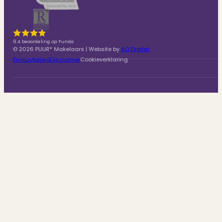
9.4 beoordeling op Funda
© 2026 PUUR* Makelaars | Website by
AQ Digital
Privacybeleid
Disclaimer
Cookieverklaring