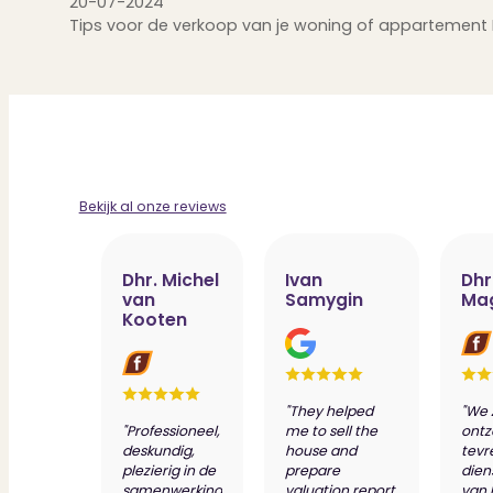
20-07-2024
Tips voor de verkoop van je woning of appartement D
1
2
→
Bekijk al onze reviews
Dhr. Michel
Ivan
Dhr
van
Samygin
Ma
Kooten
"They helped
"We 
"Professioneel,
me to sell the
ontz
deskundig,
house and
tevr
plezierig in de
prepare
dien
samenwerking
valuation report
van 