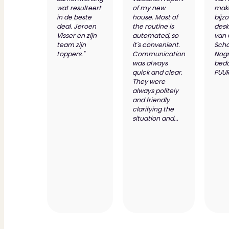
wat resulteert
of my new
make
in de beste
house. Most of
bijz
deal. Jeroen
the routine is
desk
Visser en zijn
automated, so
van
team zijn
it's convenient.
Scho
toppers."
Communication
Nog
was always
bed
quick and clear.
PUUR
They were
always politely
and friendly
clarifying the
situation and...