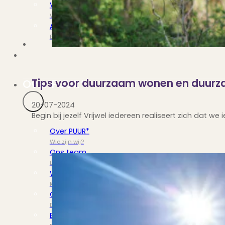
Verbouwen
Wil jij jouw huis renoveren? Geen probleem!
Alle diensten
Bekijk het overzicht van alle diensten..
Tips voor duurzaam wonen en duurz
Over PUUR*
20-07-2024
Begin bij jezelf Vrijwel iedereen realiseert zich dat 
Over PUUR*
Wie zijn wij?
Ons team
Leer ons beter kennen..
Werken bij PUUR*
Kom jij ons team versterken?
Onze vestigingen
De kracht van 6 vestigingen!
Beoordelingen