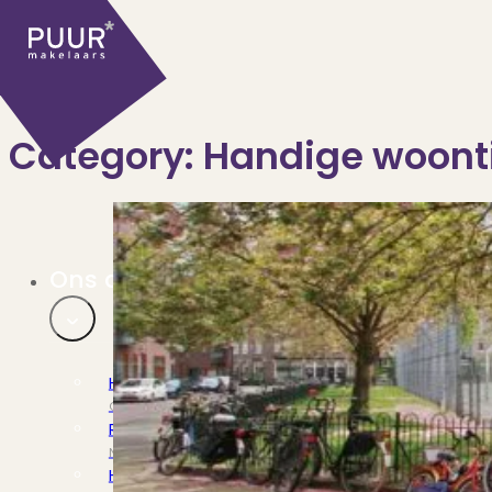
Category:
Handige woont
Ons aanbod
Huidige aanbod
Ontdek onze woningen..
Recentelijk verkocht
Net te laat? Kijk mee..
Huurwoningen