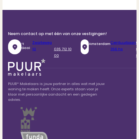
Neem contact op met één van onze vestigingen!
Zwarteweg
Ceintuurbaan
0
‘t
Amsterdam
Gooi
10
035 712 10
356 hs
6
00
8
PUUR* Makelaars is jouw partner in alles wat met jouw
woning te maken heeft. Onze experts staan voor je
klaar met persoonlijke aandacht en een gedegen
advies.