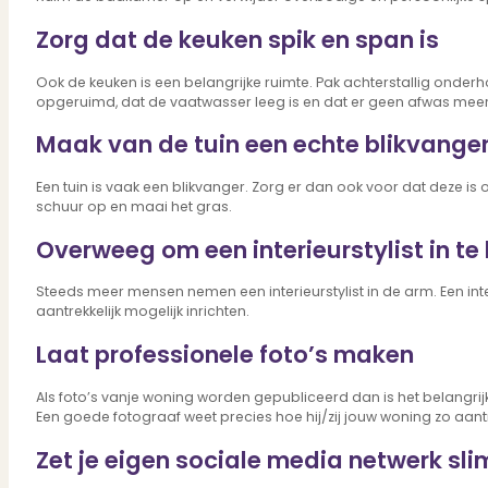
Dit zeggen klanten over ons
Partners
Zorg dat de keuken spik en span is
Maak gebruik van ons netwerk
Verenigingen
Ook de keuken is een belangrijke ruimte. Pak achterstallig onderhou
PUUR* is aangesloten bij...
opgeruimd, dat de vaatwasser leeg is en dat er geen afwas meer
Maak van de tuin een echte blikvange
Een tuin is vaak een blikvanger. Zorg er dan ook voor dat deze is 
schuur op en maai het gras.
Overweeg om een interieurstylist in te
Steeds meer mensen nemen een interieurstylist in de arm. Een inter
aantrekkelijk mogelijk inrichten.
Laat professionele foto’s maken
Als foto’s vanje woning worden gepubliceerd dan is het belangrijk d
Een goede fotograaf weet precies hoe hij/zij jouw woning zo aant
Zet je eigen sociale media netwerk sli