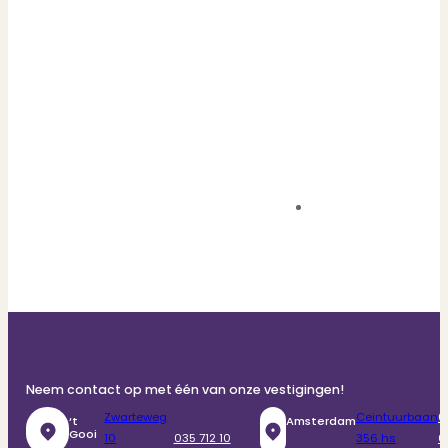
Neem contact op met één van onze vestigingen!
Zwarteweg
Ceintuurbaan
0
‘t
Amsterdam
Gooi
10
035 712 10
356 hs
6