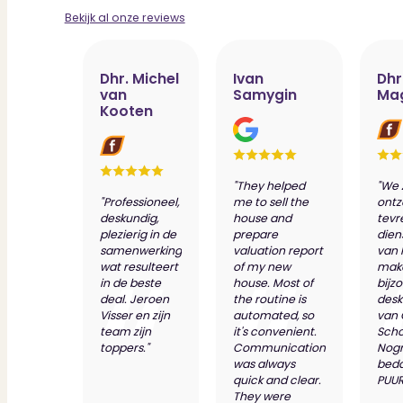
Bekijk al onze reviews
Dhr. Michel
Ivan
Dhr
van
Samygin
Ma
Kooten
"They helped
"We 
"Professioneel,
me to sell the
ontz
deskundig,
house and
tevr
plezierig in de
prepare
dien
samenwerking
valuation report
van 
wat resulteert
of my new
make
in de beste
house. Most of
bijz
deal. Jeroen
the routine is
desk
Visser en zijn
automated, so
van
team zijn
it's convenient.
Scho
toppers."
Communication
Nog
was always
bed
quick and clear.
PUUR
They were