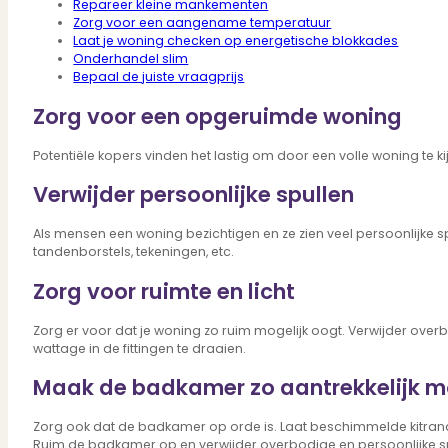
Repareer kleine mankementen
Verbouwen
Zorg voor een aangename temperatuur
Wil jij jouw huis renoveren? Geen probleem!
Laat je woning checken op energetische blokkades
Alle diensten
Onderhandel slim
Bekijk het overzicht van alle diensten..
Bepaal de juiste vraagprijs
Zorg voor een opgeruimde woning
Potentiële kopers vinden het lastig om door een volle woning te kijk
Over PUUR*
Verwijder persoonlijke spullen
Als mensen een woning bezichtigen en ze zien veel persoonlijke spu
tandenborstels, tekeningen, etc.
Over PUUR*
Wie zijn wij?
Zorg voor ruimte en licht
Ons team
Leer ons beter kennen..
Zorg er voor dat je woning zo ruim mogelijk oogt. Verwijder over
Werken bij PUUR*
wattage in de fittingen te draaien.
Kom jij ons team versterken?
Maak de badkamer zo aantrekkelijk m
Onze vestigingen
De kracht van 6 vestigingen!
Zorg ook dat de badkamer op orde is. Laat beschimmelde kitran
Beoordelingen
Ruim de badkamer op en verwijder overbodige en persoonlijke spul