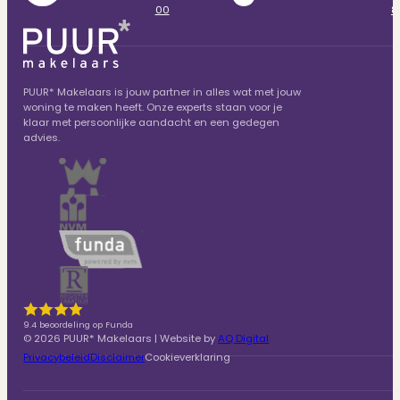
00
8
PUUR* Makelaars is jouw partner in alles wat met jouw
woning te maken heeft. Onze experts staan voor je
klaar met persoonlijke aandacht en een gedegen
advies.
9.4 beoordeling op Funda
© 2026 PUUR* Makelaars | Website by
AQ Digital
Privacybeleid
Disclaimer
Cookieverklaring