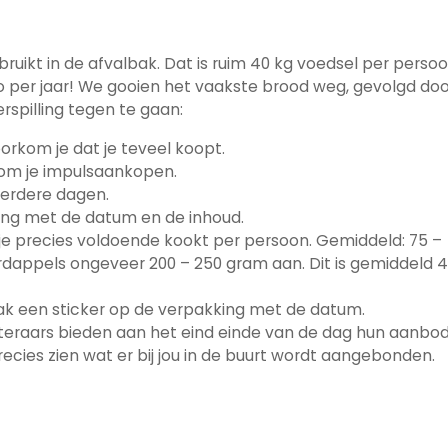
bruikt in de afvalbak. Dat is ruim 40 kg voedsel per perso
uro per jaar! We gooien het vaakste brood weg, gevolgd do
erspilling tegen te gaan:
oorkom je dat je teveel koopt.
om je impulsaankopen.
eerdere dagen.
kking met de datum en de inhoud.
 je precies voldoende kookt per persoon. Gemiddeld: 75 –
ardappels ongeveer 200 – 250 gram aan. Dit is gemiddeld 4
lak een sticker op de verpakking met de datum.
teraars bieden aan het eind einde van de dag hun aanbo
recies zien wat er bij jou in de buurt wordt aangebonden.