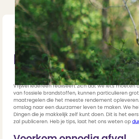
Nieuwbouw verkopen
Vraagt om specialist
Verhuren
Verhuur uw woning via ons netwe
Verhuur & Beheer
Huurwoningen én behee
Verbouwen
Wil jij jouw huis renoveren? Ge
5 min. leestijd
Alle diensten
Bekijk het overzicht van alle d
Blog
Over PUUR*
Begin bij jezelf
Over PUUR*
Wie zijn wij?
Ons team
Leer ons beter kennen..
Werken bij PUUR*
Kom jij ons team verster
Vrijwel iedereen realiseert zich dat we iets moeten 
Onze vestigingen
van fossiele brandstoffen, kunnen particulieren gro
De kracht van 6 vestigi
Beoordelingen
maatregelen die het meeste rendement opleveren. Er
Dit zeggen klanten over on
omslag naar een duurzamer leven te maken. We hebbe
Partners
Maak gebruik van ons netwerk
Dingen die je makkelijk zelf kunt doen. Dit is het ee
Verenigingen
PUUR* is aangesloten bij...
zal publiceren. Heb je tips, laat het ons weten op
du
Werken bij PUUR*
Voorkom onnodig afval