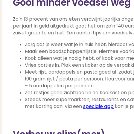
Gooi minder voedsel weg
Zo’n 13 procent van ons eten verdwijnt jaarlijks onge
per jaar! In geld uitgedrukt gaat het om zo’n 140 e
zuivel, groente en fruit. Een aantal tips om voedselv
Zorg dat je weet wat je in huis hebt, hierdoor v
Maak een boodschappenlijstje. Hiermee voork
Kook alleen wat je nodig hebt, of kook voor m
Vries porties in. Plak een sticker op de verpa
Meet rijst, aardappels en pasta goed af, zodat
100 gram rijst / pasta per persoon. Hou voor a
– 5 aardappelen per persoon.
Zet restjes goed zichtbaar in de koelkast en p
Steeds meer supermarkten, restaurants en ca
met korting aan. Via een
speciale app
kan je p