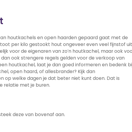
t
 van houtkachels en open haarden gepaard gaat met de
toot per kilo gestookt hout ongeveer even veel fijnstof ui
delijk voor de eigenaren van zo’n houtkachel, maar ook vo
 dan ook strengere regels gelden voor de verkoop van
en houtkachel, laat je dan goed informeren en bedenk bi
chel, open haard, of allesbrander? Kijk dan
en op welke dagen je dat beter niet kunt doen. Dat is
 relatie met je buren.
steek deze van bovenaf aan.