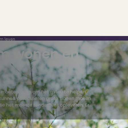
am leven
am wonen en
..
op..
ets moeten doen om het milieu te helpen.
, kunnen particulieren grote slagen maken
 die het meeste rendement opleveren. Er
 verkoop
ing