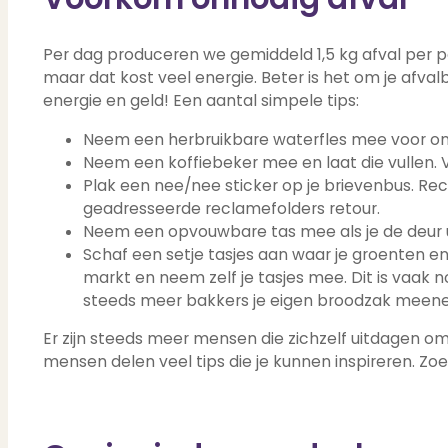
Contact
Bekijk Vestigingen
Per dag produceren we gemiddeld 1,5 kg afval per p
maar dat kost veel energie. Beter is het om je afval
energie en geld! Een aantal simpele tips:
Neem een herbruikbare waterfles mee voor o
Neem een koffiebeker mee en laat die vullen. 
Plak een nee/nee sticker op je brievenbus. Rec
geadresseerde reclamefolders retour.
Neem een opvouwbare tas mee als je de deur u
Schaf een setje tasjes aan waar je groenten en
markt en neem zelf je tasjes mee. Dit is vaak 
steeds meer bakkers je eigen broodzak meen
Er zijn steeds meer mensen die zichzelf uitdagen om
mensen delen veel tips die je kunnen inspireren. Zo