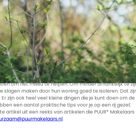
ische kennis...
rk
r op maat
en probleem!
iensten..
ken?
doen om het milieu te helpen. Om minder afhankelijk te zij
te slagen maken door hun woning goed te isoleren. Dat zij
ngen!
 zijn ook heel veel kleine dingen die je kunt doen om de
s
n een aantal praktische tips voor je op een rij gezet.
rste artikel uit een reeks van artikelen die PUUR* Makelaars
urzaam@puurmakelaars.nl
.