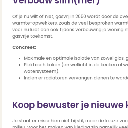
Verbouw slim(mer)
Of je nu wilt of niet, gasvrij in 2050 wordt door d
warmte-opwekkers, zoals de veel besproken warmtep
voor nu luidt dan ook tijdens verbouwing je woning m
gasvrije toekomst.
Concreet:
Maximale en optimale isolatie van zowel glas, g
Elektrisch koken (en wellicht in de keuken al 
watersysteem).
Indien er radiatoren vervangen dienen te word
Koop bewuster je nieuwe 
Je staat er misschien niet bij stil, maar de keuze 
milieu. Voor het maken van kleding zijn namelijk vee