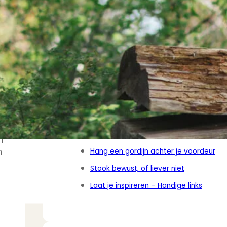
Inhoudsopgave
Voorkom onnodig afval
Gooi minder voedsel weg
Verbouw slim(mer)
Koop bewuster je nieuwe kleding
n
n
Hang een gordijn achter je voordeur
Stook bewust, of liever niet
Laat je inspireren – Handige links