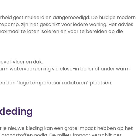
e overheid gestimuleerd en aangemoedigd. De huidige moder
omp, zijn niet geschikt voor iedere woning. Het advies
aximaal te laten isoleren en voor te bereiden op die
evel, vloer en dak.
warm watervoorziening via close-in boiler of ander warm
en dan “lage temperatuur radiatoren” plaatsen.
kleding
voor je nieuwe kleding kan een grote impact hebben op het
l grondstoffen nodig. De milieu-impact verschilt per