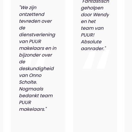
"Fantastisch
"We zijn
geholpen
ontzettend
door Wendy
tevreden over
en het
de
team van
dienstverlening
PUUR!
van PUUR
Absolute
makelaars en in
aanrader."
bijzonder over
de
deskundigheid
van Onno
Scholte.
Nogmaals
bedankt team
PUUR
makelaars."