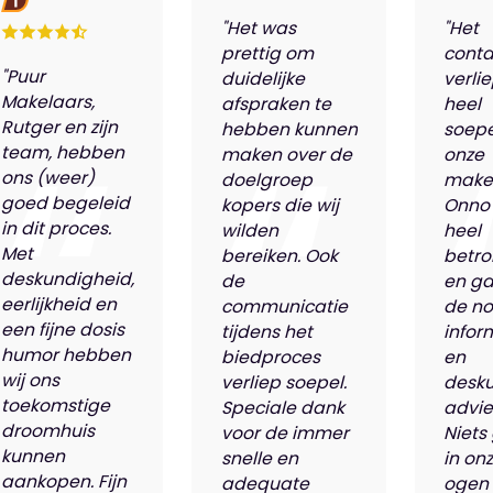
"Het was
"Het
prettig om
conta
"Puur
duidelijke
verli
Makelaars,
afspraken te
heel
Rutger en zijn
hebben kunnen
soepe
team, hebben
maken over de
onze
ons (weer)
doelgroep
make
goed begeleid
kopers die wij
Onno
in dit proces.
wilden
heel
Met
bereiken. Ook
betro
deskundigheid,
de
en ga
eerlijkheid en
communicatie
de n
een fijne dosis
tijdens het
infor
humor hebben
biedproces
en
wij ons
verliep soepel.
desk
toekomstige
Speciale dank
advie
droomhuis
voor de immer
Niets
kunnen
snelle en
in on
aankopen. Fijn
adequate
ogen 