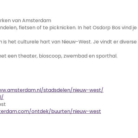
parken van Amsterdam
delen, fietsen of te picknicken. In het Osdorp Bos vind je
is het culturele hart van Nieuw-West. Je vindt er divers
et een theater, bioscoop, zwembad en sporthal.
ww.amsterdam.nl/stadsdelen/nieuw-west/
l/
est
sterdam.com/ontdek/buurten/nieuw-west