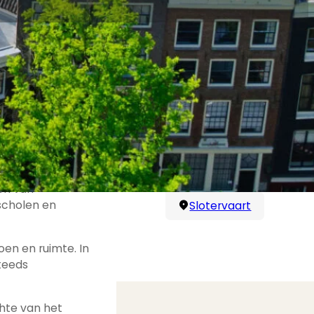
Bekijk ook...
Nieuw Sloten
en van
Sloterdijk
scholen en
Slotervaart
en en ruimte. In
steeds
chte van het