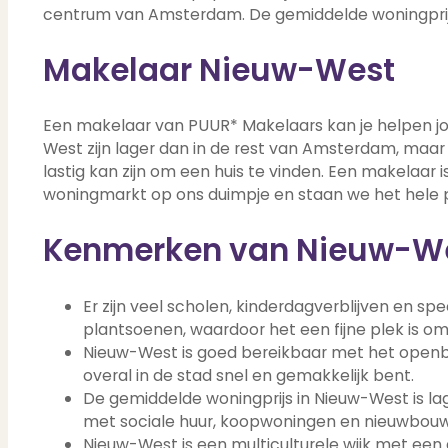
centrum van Amsterdam. De gemiddelde woningprijs
Contact
Bekijk Vestigingen
Makelaar Nieuw-West
Een makelaar van PUUR* Makelaars kan je helpen jo
West zijn lager dan in de rest van Amsterdam, maar 
lastig kan zijn om een huis te vinden. Een makelaa
woningmarkt op ons duimpje en staan we het hele pr
Kenmerken van Nieuw-W
Er zijn veel scholen, kinderdagverblijven en sp
plantsoenen, waardoor het een fijne plek is o
Nieuw-West is goed bereikbaar met het openba
overal in de stad snel en gemakkelijk bent.
De gemiddelde woningprijs in Nieuw-West is la
met sociale huur, koopwoningen en nieuwbouw
Nieuw-West is een multiculturele wijk met een