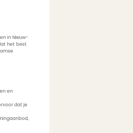
en in Nieuw-
dat het best
rdamse
ken en
rvoor dat je
oningaanbod,